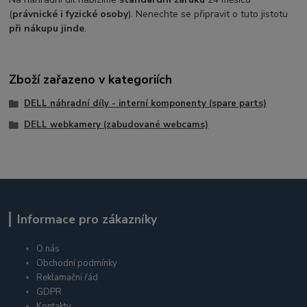
(
právnické i fyzické osoby
). Nenechte se připravit o tuto jistotu
při nákupu jinde
.
Zboží zařazeno v kategoriích
DELL náhradní díly - interní komponenty (spare parts)
DELL webkamery (zabudované webcams)
Informace pro zákazníky
O nás
Obchodní podmínky
Reklamační řád
GDPR
Kontakty