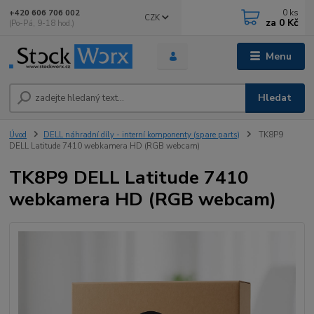
0
ks
+420 606 706 002
CZK
za
0 Kč
(Po-Pá, 9-18 hod.)
Menu
Hledat
Úvod
DELL náhradní díly - interní komponenty (spare parts)
TK8P9
DELL Latitude 7410 webkamera HD (RGB webcam)
TK8P9 DELL Latitude 7410
webkamera HD (RGB webcam)