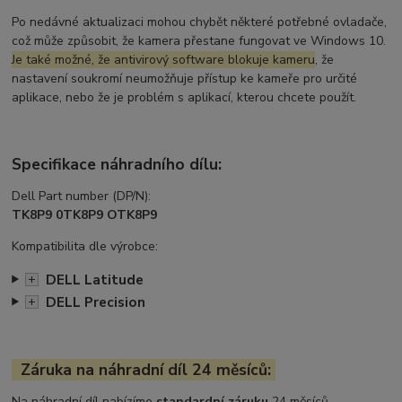
Po nedávné aktualizaci mohou chybět některé potřebné ovladače,
což může způsobit, že kamera přestane fungovat ve Windows 10.
Je také možné, že antivirový software blokuje kameru
, že
nastavení soukromí neumožňuje přístup ke kameře pro určité
aplikace, nebo že je problém s aplikací, kterou chcete použít.
Specifikace náhradního dílu:
Dell Part number (DP/N):
TK8P9 0TK8P9 OTK8P9
Kompatibilita dle výrobce:
DELL Latitude
+
DELL Precision
+
Záruka na náhradní díl 24 měsíců:
Na náhradní díl nabízíme
standardní záruku
24 měsíců