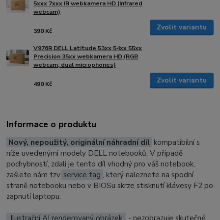
5xxx 7xxx IR webkamera HD (Infrared
webcam)
Zvolit variantu
390 Kč
V976R DELL Latitude 53xx 54xx 55xx
Precision 35xx webkamera HD (RGB
webcam, dual microphones)
Zvolit variantu
490 Kč
Informace o produktu
Nový, nepoužitý, originální náhradní díl
kompatibilní s
níže uvedenými modely DELL notebooků. V případě
pochybností, zdali je tento díl vhodný pro váš notebook,
zašlete nám tzv.
service tag
, který naleznete na spodní
straně notebooku nebo v BIOSu skrze stisknutí klávesy F2 po
zapnutí laptopu.
Ilustrační AI renderovaný obrázek
- nezobrazuje skutečné