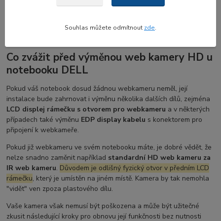
je stále užitečný pro automatické zamykání vašeho notebooku,
když u něj nejste.
Souhlas můžete odmítnout
zde
.
Co zvážit před výměnou web kamery HD u
notebooku DELL
Pokud váš notebook dosud žádnou webkameru neměl, její
instalace bude zahrnovat i výměnu několika dalších dílů, zejména
LCD displej rámečku s otvorem pro webkameru
a v některých
případech také výměnu
EDP display kabelu
s konektorem pro
připojení k webkameře.
Pokud již webkameru ve svém notebooku máte, je dobré vědět, že
nelze snadno zaměnit například
standardní HD web kameru za
IR web kameru
.
Důvodem je odlišný fyzický otvor v předním LCD
rámečku
, který je umístěn na jiném místě. Kamera by tak nemohla
"vidět" ven zpoza plastového dílu.
Vaše kamera však nemusí být poškozena a může být užitečné
zkusit následující kroky pro obnovu její funkčnosti bez nutnosti