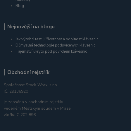
Blog
Nejnovější na blogu
Jak výrobci testují životnost a odolnost klávesnic
Důmyslná technologie podsvícených klávesnic
Tajemství ukryto pod povrchem klávesnic
Obchodní rejstřík
Společnost Stock Worx, s.r.o.
IČ: 29136920
je zapsána v obchodním rejstříku
vedeném Městským soudem v Praze,
vložka C 202 896