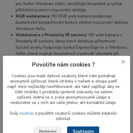
pro funkci Windows Hello, umožňující bezpečné a rychlé
přihlášení pomocí rozpoznání obličeje.
RGB webkamera
: HD RGB web kamera podporuje
biometrické bezpečnostní funkce včetně rozpoznání obličeje
Windows Hello.
Webkamera s Proximity IR senzory
: HD web kamera s
Proximity IR senzory, skrze které detekuje přítomnost
fyzické osoby. Podporuje funkci ExpressSign-in a Windows
Hello, která zvyšuje bezpečnost a pohodlí uživatele při
přihlášení, aniž by se vůbec musel dotknout klávesnice
Povolíte nám cookies ?
(Intel® Context Sensing Technology).
Cookies jsou malé datové soubory, které nám pomáhají
anonymně zjišťovat, které stránky v našem e-shopu patří
např. mezi nejčastěji navštěvované, ale také zajišťují, aby se
Výhody proximity senzorů u Infrared IR
Vám stránky s produkty správně zobrazily na vašem
web kamery
zařízení. Jedná se o zcela anonymizované údaje a
nedozvíme se z nich ani vaše jméno, ani kontaktní údaje.
Proximity senzor je určen k detekci pohybu. Kombinace
proximity
Svůj
souhlas
s použitím souborů cookies můžete kdykoliv
senzoru a IR kamery
je ideální kombinací pro zvýšení bezpečnosti
odvolat.
a pohodlí. Když se vzdálíte od notebooku, obrazovka se vypne a
jakmile se vrátíte, obrazovka se zapne a
IR kamera
začne hledat
Souhlasím
Nastavení
váš obličej pro přihlášení.
Proximity senzor
bez
Windows Hello