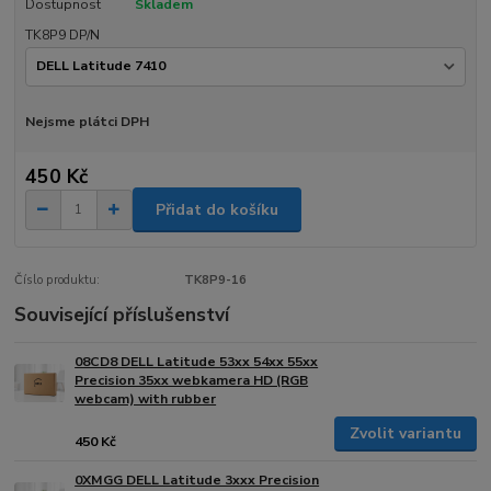
Dostupnost
Skladem
TK8P9 DP/N
Nejsme plátci DPH
450 Kč
Přidat do košíku
Číslo produktu:
TK8P9-16
Související příslušenství
08CD8 DELL Latitude 53xx 54xx 55xx
Precision 35xx webkamera HD (RGB
webcam) with rubber
Zvolit variantu
450 Kč
0XMGG DELL Latitude 3xxx Precision