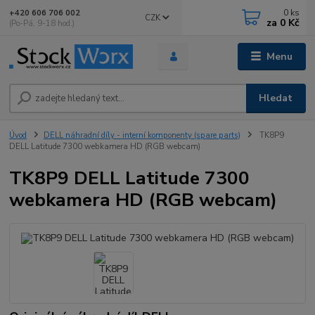
0
ks
+420 606 706 002
CZK
za
0 Kč
(Po-Pá, 9-18 hod.)
Menu
Hledat
Úvod
DELL náhradní díly - interní komponenty (spare parts)
TK8P9
DELL Latitude 7300 webkamera HD (RGB webcam)
TK8P9 DELL Latitude 7300
webkamera HD (RGB webcam)