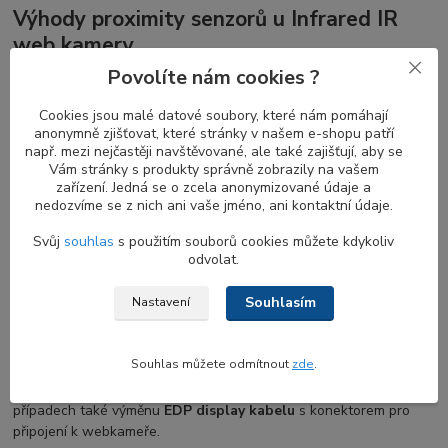
Výhody proximity senzorů u Infrared IR
web kamery
Povolíte nám cookies ?
Proximity senzor je určen k detekci pohybu. Kombinace
proximity
senzoru a IR kamery
je ideální kombinací pro zvýšení bezpečnosti
Cookies jsou malé datové soubory, které nám pomáhají
a pohodlí. Když se vzdálíte od notebooku, obrazovka se vypne a
anonymně zjišťovat, které stránky v našem e-shopu patří
jakmile se vrátíte, obrazovka se zapne a
IR kamera
začne hledat
např. mezi nejčastěji navštěvované, ale také zajišťují, aby se
váš obličej pro přihlášení.
Proximity senzor
bez
Windows Hello
Vám stránky s produkty správně zobrazily na vašem
je stále užitečný pro automatické zamykání vašeho notebooku,
zařízení. Jedná se o zcela anonymizované údaje a
nedozvíme se z nich ani vaše jméno, ani kontaktní údaje.
když u něj nejste.
Svůj
souhlas
s použitím souborů cookies můžete kdykoliv
odvolat.
Co zvážit před výměnou web kamery HD u
Souhlasím
Nastavení
notebooku DELL
Pokud váš notebook dosud žádnou webkameru neměl, její
Souhlas můžete odmítnout
zde
.
instalace bude zahrnovat i výměnu několika dalších dílů, zejména
LCD displej rámečku s otvorem pro webkameru
a v některých
případech také výměnu
EDP display kabelu
s konektorem pro
připojení k webkameře.