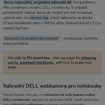
Nový, nepoužitý, originální náhradní díl
kompatibilní s
níže uvedenými modely DELL notebooků. V případě
pochybností, zdali je tento díl vhodný pro váš notebook,
zašlete nám tzv.
service tag
, který naleznete na spodní
straně notebooku nebo v BIOSu skrze stisknutí klávesy F2 po
zapnutí laptopu.
Ilustrační AI renderovaný obrázek
- nezobrazuje skutečné
balení produktu.
We ship to
EU countries
,. Visit our page for
shipping
costs, payment methods
, and how to place your
order.
Náhradní DELL webkamera pro notebooky
Pokud hledáte náhradu za
nefunkční hd web kameru svého
DELL notebooku
, pak jste na správném místě. Výběr správného
typu
náhradní webkamery
vyžaduje znalost přesného