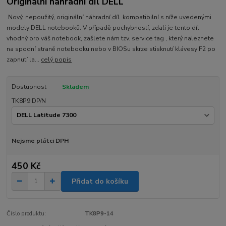
Originální náhradní díl DELL
Nový, nepoužitý, originální náhradní díl kompatibilní s níže uvedenými
modely DELL notebooků. V případě pochybností, zdali je tento díl
vhodný pro váš notebook, zašlete nám tzv. service tag , který naleznete
na spodní straně notebooku nebo v BIOSu skrze stisknutí klávesy F2 po
zapnutí la...
celý popis
Dostupnost
Skladem
TK8P9 DP/N
Nejsme plátci DPH
450 Kč
Přidat do košíku
Číslo produktu:
TK8P9-14