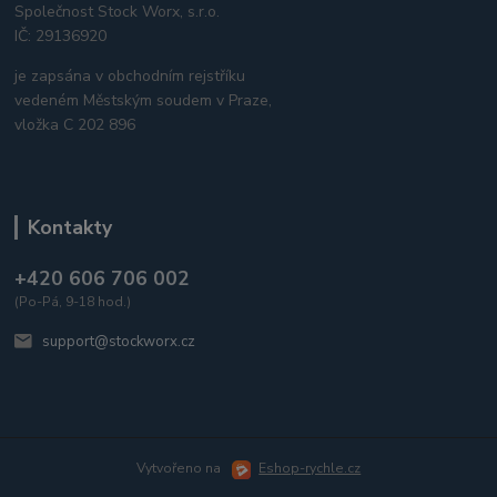
Společnost Stock Worx, s.r.o.
IČ: 29136920
je zapsána v obchodním rejstříku
vedeném Městským soudem v Praze,
vložka C 202 896
Kontakty
+420 606 706 002
(Po-Pá, 9-18 hod.)
support@stockworx.cz
Vytvořeno na
Eshop-rychle.cz