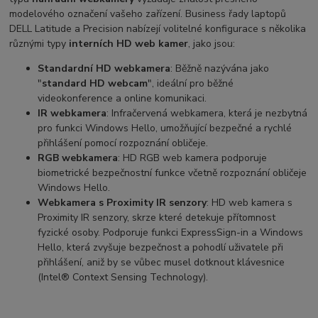
modelového označení vašeho zařízení. Business řady laptopů
DELL Latitude a Precision nabízejí volitelné konfigurace s několika
různými typy
interních HD web kamer
, jako jsou:
Standardní HD webkamera
: Běžně nazývána jako
"
standard HD webcam
", ideální pro běžné
videokonference a online komunikaci.
IR webkamera
: Infračervená webkamera, která je nezbytná
pro funkci Windows Hello, umožňující bezpečné a rychlé
přihlášení pomocí rozpoznání obličeje.
RGB webkamera
: HD RGB web kamera podporuje
biometrické bezpečnostní funkce včetně rozpoznání obličeje
Windows Hello.
Webkamera s Proximity IR senzory
: HD web kamera s
Proximity IR senzory, skrze které detekuje přítomnost
fyzické osoby. Podporuje funkci ExpressSign-in a Windows
Hello, která zvyšuje bezpečnost a pohodlí uživatele při
přihlášení, aniž by se vůbec musel dotknout klávesnice
(Intel® Context Sensing Technology).