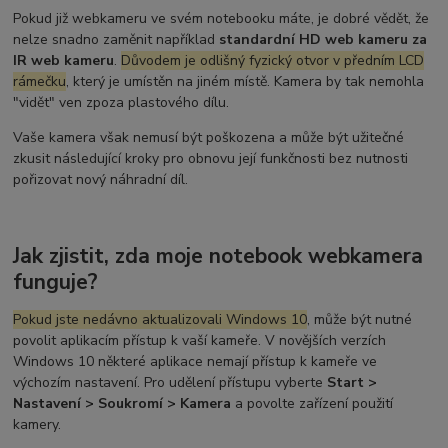
Pokud již webkameru ve svém notebooku máte, je dobré vědět, že
nelze snadno zaměnit například
standardní HD web kameru za
IR web kameru
.
Důvodem je odlišný fyzický otvor v předním LCD
rámečku
, který je umístěn na jiném místě. Kamera by tak nemohla
"vidět" ven zpoza plastového dílu.
Vaše kamera však nemusí být poškozena a může být užitečné
zkusit následující kroky pro obnovu její funkčnosti bez nutnosti
pořizovat nový náhradní díl.
Jak zjistit, zda moje notebook webkamera
funguje?
Pokud jste nedávno aktualizovali Windows 10
, může být nutné
povolit aplikacím přístup k vaší kameře. V novějších verzích
Windows 10 některé aplikace nemají přístup k kameře ve
výchozím nastavení. Pro udělení přístupu vyberte
Start >
Nastavení > Soukromí > Kamera
a povolte zařízení použití
kamery.