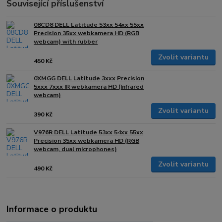
Související příslušenství
08CD8 DELL Latitude 53xx 54xx 55xx
Precision 35xx webkamera HD (RGB
webcam) with rubber
Zvolit variantu
450 Kč
0XMGG DELL Latitude 3xxx Precision
5xxx 7xxx IR webkamera HD (Infrared
webcam)
Zvolit variantu
390 Kč
V976R DELL Latitude 53xx 54xx 55xx
Precision 35xx webkamera HD (RGB
webcam, dual microphones)
Zvolit variantu
490 Kč
Informace o produktu