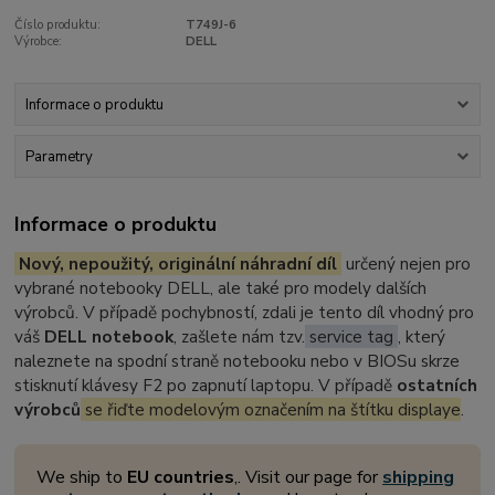
Číslo produktu:
T749J-6
Výrobce:
DELL
Informace o produktu
Parametry
Informace o produktu
Nový, nepoužitý, originální náhradní díl
určený nejen pro
vybrané notebooky DELL, ale také pro modely dalších
výrobců. V případě pochybností, zdali je tento díl vhodný pro
váš
DELL notebook
, zašlete nám tzv.
service tag
, který
naleznete na spodní straně notebooku nebo v BIOSu skrze
stisknutí klávesy F2 po zapnutí laptopu. V případě
ostatních
výrobců
se řiďte modelovým označením na štítku displaye
.
We ship to
EU countries
,. Visit our page for
shipping