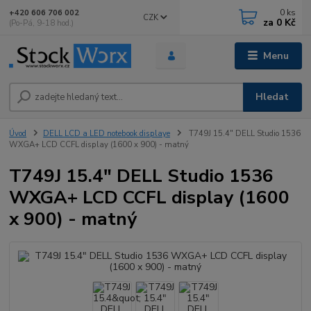
0
ks
+420 606 706 002
CZK
za
0 Kč
(Po-Pá, 9-18 hod.)
Menu
Hledat
Úvod
DELL LCD a LED notebook displaye
T749J 15.4" DELL Studio 1536
WXGA+ LCD CCFL display (1600 x 900) - matný
T749J 15.4" DELL Studio 1536
WXGA+ LCD CCFL display (1600
x 900) - matný