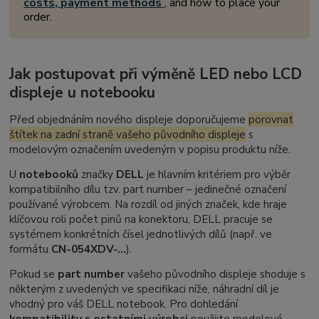
costs, payment methods
, and how to place your
order.
Jak postupovat při výměně LED nebo LCD
displeje u notebooku
Před objednáním nového displeje doporučujeme
porovnat
štítek na zadní straně vašeho původního displeje
s
modelovým označením uvedeným v popisu produktu níže.
U
notebooků
značky
DELL
je hlavním kritériem pro výběr
kompatibilního dílu tzv.
part number
– jedinečné označení
používané výrobcem. Na rozdíl od jiných značek, kde hraje
klíčovou roli počet pinů na konektoru, DELL pracuje se
systémem konkrétních čísel jednotlivých dílů (např. ve
formátu
CN-054XDV-...
).
Pokud se
part number
vašeho původního displeje shoduje s
některým z uvedených ve specifikaci níže, náhradní díl je
vhodný pro váš DELL notebook. Pro dohledání
kompatibility s ostatními výrobci
použijte modelové