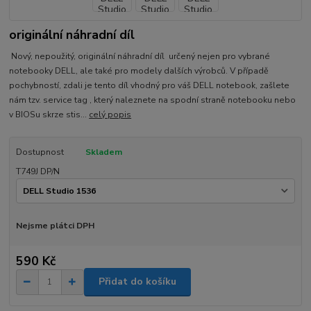
originální náhradní díl
Nový, nepoužitý, originální náhradní díl určený nejen pro vybrané
notebooky DELL, ale také pro modely dalších výrobců. V případě
pochybností, zdali je tento díl vhodný pro váš DELL notebook, zašlete
nám tzv. service tag , který naleznete na spodní straně notebooku nebo
v BIOSu skrze stis...
celý popis
Dostupnost
Skladem
T749J DP/N
Nejsme plátci DPH
590 Kč
Přidat do košíku