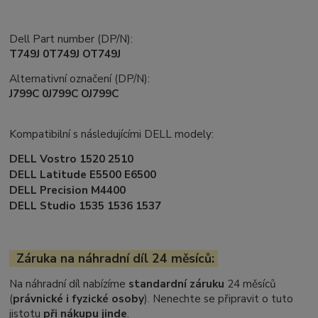
Dell Part number (DP/N):
T749J 0T749J OT749J
Alternativní označení (DP/N):
J799C 0J799C OJ799C
Kompatibilní s následujícími DELL modely:
DELL Vostro 1520 2510
DELL Latitude E5500 E6500
DELL Precision M4400
DELL Studio 1535 1536 1537
Záruka na náhradní díl 24 měsíců:
Na náhradní díl nabízíme
standardní záruku
24 měsíců
(
právnické i fyzické osoby
). Nenechte se připravit o tuto
jistotu
při nákupu jinde
.