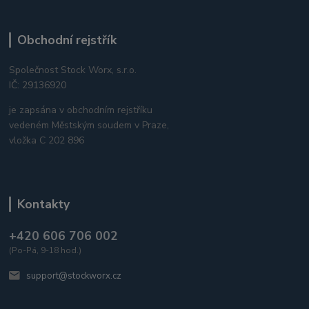
Obchodní rejstřík
Společnost Stock Worx, s.r.o.
IČ: 29136920
je zapsána v obchodním rejstříku
vedeném Městským soudem v Praze,
vložka C 202 896
Kontakty
+420 606 706 002
(Po-Pá, 9-18 hod.)
support@stockworx.cz