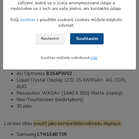
Nabízíme
poslední kusy nepoužitých displejů
ze
zařízení. Jedná se o zcela anonymizované údaje a
nedozvíme se z nich ani vaše jméno, ani kontaktní údaje.
skladových zásob. Po jejich
vyprodání
už
nebude možné
tyto displeje znovu objednat ani naskladnit.
Svůj
souhlas
s použitím souborů cookies můžete kdykoliv
odvolat.
Z tohoto důvodu nám
prosím nezasílejte dotazy a žádosti
týkající se dostupnosti jiných typů displejů
– v nabídce je
Souhlasím
Nastavení
pouze to, co je aktuálně uvedeno v e-shopu.
Souhlas můžete odmítnout
zde
.
Specifikace náhradního dílu:
AU Optronics
B154PW02
Liquid Crystal Display, LCD, 15.4WXGA+, AG, CCFL,
AUO
Resolution: WXGA+ (1440 X 900) Matte (matný)
Non-Touchscreen (nedotykový)
30 pins
Lze bez obav
použít jako kompatibilní náhradu displaye:
Samsung
LTN154BT05