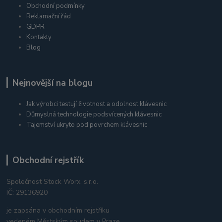
Obchodní podmínky
Reklamační řád
GDPR
Kontakty
Blog
Nejnovější na blogu
Jak výrobci testují životnost a odolnost klávesnic
Důmyslná technologie podsvícených klávesnic
Tajemství ukryto pod povrchem klávesnic
Obchodní rejstřík
Společnost Stock Worx, s.r.o.
IČ: 29136920
je zapsána v obchodním rejstříku
vedeném Městským soudem v Praze,