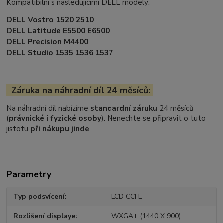
Kompatibilní s následujícími DELL modely:
DELL Vostro 1520 2510
DELL Latitude E5500 E6500
DELL Precision M4400
DELL Studio 1535 1536 1537
Záruka na náhradní díl 24 měsíců:
Na náhradní díl nabízíme
standardní záruku
24 měsíců
(
právnické i fyzické osoby
). Nenechte se připravit o tuto
jistotu
při nákupu jinde
.
Parametry
Typ podsvícení
LCD CCFL
Rozlišení displaye
WXGA+ (1440 X 900)