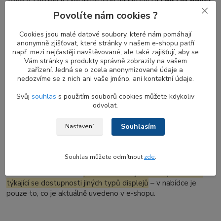
(1920 x 1080 px), je ve většině případů
nutné vyměnit také
Povolíte nám cookies ?
video kabel
(eDP nebo LVDS), který propojuje displej se
základní deskou. Displeje s vyšším rozlišením vyžadují kabel
Cookies jsou malé datové soubory, které nám pomáhají
schopný přenášet větší objem dat.
anonymně zjišťovat, které stránky v našem e-shopu patří
např. mezi nejčastěji navštěvované, ale také zajišťují, aby se
Naopak při přechodu z Full HD zpět na HD není výměna
Vám stránky s produkty správně zobrazily na vašem
kabelu nutná – kabely pro vyšší rozlišení podporují i nižší
zařízení. Jedná se o zcela anonymizované údaje a
režimy zobrazení.
nedozvíme se z nich ani vaše jméno, ani kontaktní údaje.
Svůj
souhlas
s použitím souborů cookies můžete kdykoliv
odvolat.
Doprodej nových LCD displejů ze skladu
Souhlasím
Nastavení
Nabízíme
poslední kusy nepoužitých displejů
ze
skladových zásob. Po jejich
vyprodání
už
nebude možné
tyto displeje znovu objednat ani naskladnit.
Souhlas můžete odmítnout
zde
.
Z tohoto důvodu nám
prosím nezasílejte dotazy a žádosti
týkající se dostupnosti jiných typů displejů
– v nabídce je
pouze to, co je aktuálně uvedeno v e-shopu.