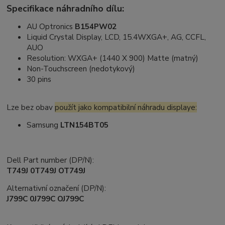
Specifikace náhradního dílu:
AU Optronics
B154PW02
Liquid Crystal Display, LCD, 15.4WXGA+, AG, CCFL,
AUO
Resolution: WXGA+ (1440 X 900) Matte (matný)
Non-Touchscreen (nedotykový)
30 pins
Lze bez obav
použít jako kompatibilní náhradu displaye:
Samsung
LTN154BT05
Dell Part number (DP/N):
T749J 0T749J OT749J
Alternativní označení (DP/N):
J799C 0J799C OJ799C