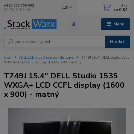
0
ks
+420 606 706 002
CZK
za
0 Kč
(Po-Pá, 9-18 hod.)
Menu
Hledat
Úvod
DELL LCD a LED notebook displaye
T749J 15.4" DELL Studio 1535
WXGA+ LCD CCFL display (1600 x 900) - matný
T749J 15.4" DELL Studio 1535
WXGA+ LCD CCFL display (1600
x 900) - matný