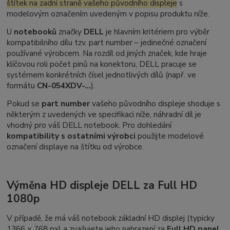
štítek na zadní straně vašeho původního displeje
s
modelovým označením uvedeným v popisu produktu níže.
U
notebooků
značky
DELL
je hlavním kritériem pro výběr
kompatibilního dílu tzv.
part number
– jedinečné označení
používané výrobcem. Na rozdíl od jiných značek, kde hraje
klíčovou roli počet pinů na konektoru, DELL pracuje se
systémem konkrétních čísel jednotlivých dílů (např. ve
formátu
CN-054XDV-...
).
Pokud se
part number
vašeho původního displeje shoduje s
některým z uvedených ve specifikaci níže, náhradní díl je
vhodný pro váš DELL notebook. Pro dohledání
kompatibility s ostatními výrobci
použijte modelové
označení displaye na štítku od výrobce.
Výměna HD displeje DELL za Full HD
1080p
V případě, že má váš notebook základní HD displej (typicky
1366 × 768 px) a zvažujete jeho nahrazení za
Full HD panel