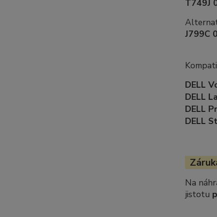
T749J 
Alternat
J799C 
Kompatib
DELL V
DELL L
DELL Pr
DELL S
Záruka
Na náhr
jistotu
p