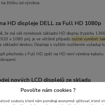
 na štítku od výrobce.
a HD displeje DELL za Full HD 1080p
ě, že má váš notebook základní HD displej (typicky 136
920 x 1080 px), je ve většině případů
nutné vyměnit tak
se základní deskou. Displeje s vyšším rozlišením vyžadují
ři přechodu z Full HD zpět na HD není výměna kabelu nut
obrazení.
dej nových LCD displejů ze skladu
Povolíte nám cookies ?
me
poslední kusy nepoužitých displejů
ze skladových záso
 znovu objednat ani naskladnit.
datové soubory, které nám pomáhají anonymně zjišťovat, které s