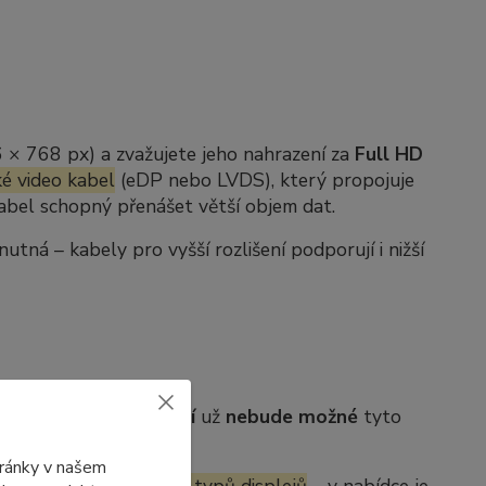
6 × 768 px) a zvažujete jeho nahrazení za
Full HD
é video kabel
(eDP nebo LVDS), který propojuje
 kabel schopný přenášet větší objem dat.
ná – kabely pro vyšší rozlišení podporují i nižší
b. Po jejich
vyprodání
už
nebude možné
tyto
tránky v našem