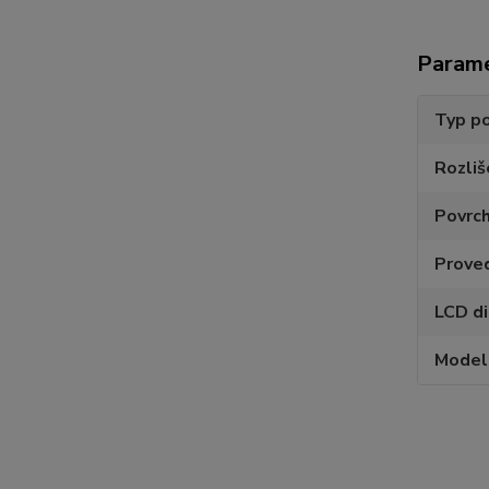
Param
Typ po
Rozliš
Povrc
Prove
LCD di
Model