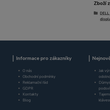
Zboží 
DELL
displ
Informace pro zákazníky
Nejnově
O nás
Jak výr
Obchodní podmínky
odolno
Reklamační řád
Důmys
GDPR
podsví
Kontakty
Tajems
Blog
kláves