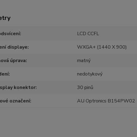
etry
dsvícení
LCD CCFL
ení displaye
WXGA+ (1440 X 900)
hová úprava
matný
dení
nedotykový
splay konektor
30 pinů
ové označení
AU Optronics B154PW02