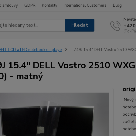
d smlouvy
GDPR
Kontakty
International Customers
Blog
Nevíte
Hledat
+420
(Po-Pá
ELL LCD a LED notebook displaye
T749J 15.4" DELL Vostro 2510 WXG
J 15.4" DELL Vostro 2510 WXG
0) - matný
origi
Nový, 
notebo
pochyb
zašlet
notebo