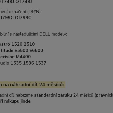
0T749J OT749J
ivní označení (DP/N):
0J799C OJ799C
ilní s následujícími DELL modely:
ostro 1520 2510
atitude E5500 E6500
ecision M4400
tudio 1535 1536 1537
 na náhradní díl 24 měsíců:
adní díl nabízíme
standardní záruku
24 měsíců (
právnick
ři nákupu jinde
.