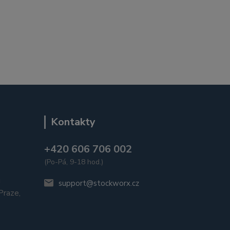
Kontakty
+420 606 706 002
(Po-Pá, 9-18 hod.)
u
support@stockworx.cz
raze,