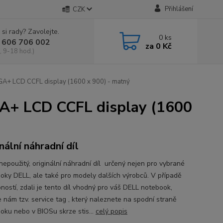
Přihlášení
CZK
 si rady? Zavolejte.
0
ks
 606 706 002
za
0 Kč
, 9-18 hod.)
A+ LCD CCFL display (1600 x 900) - matný
A+ LCD CCFL display (1600
nální náhradní díl
nepoužitý, originální náhradní díl určený nejen pro vybrané
oky DELL, ale také pro modely dalších výrobců. V případě
ností, zdali je tento díl vhodný pro váš DELL notebook,
e nám tzv. service tag , který naleznete na spodní straně
oku nebo v BIOSu skrze stis...
celý popis