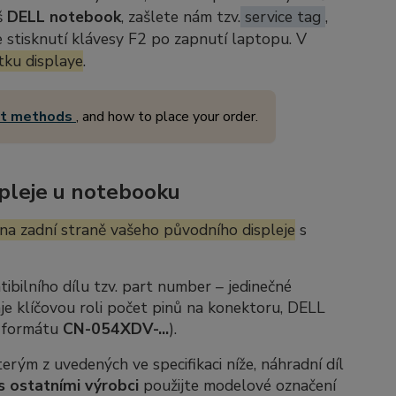
š
DELL notebook
, zašlete nám tzv.
service tag
,
stisknutí klávesy F2 po zapnutí laptopu. V
tku displaye
.
nt methods
, and how to place your order.
pleje u notebooku
na zadní straně vašeho původního displeje
s
ibilního dílu tzv.
part number
– jedinečné
je klíčovou roli počet pinů na konektoru, DELL
e formátu
CN-054XDV-...
).
rým z uvedených ve specifikaci níže, náhradní díl
s ostatními výrobci
použijte modelové označení