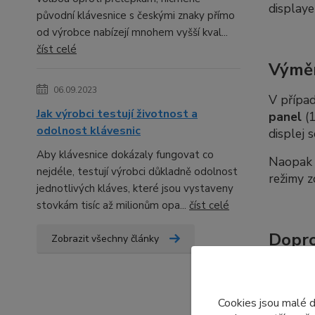
displaye
původní klávesnice s českými znaky přímo
od výrobce nabízejí mnohem vyšší kval...
číst celé
Výměn
06.09.2023
V případ
Jak výrobci testují životnost a
panel
(1
odolnost klávesnic
displej 
Aby klávesnice dokázaly fungovat co
Naopak p
nejdéle, testují výrobci důkladně odolnost
režimy z
jednotlivých kláves, které jsou vystaveny
stovkám tisíc až milionům opa...
číst celé
Dopro
Zobrazit všechny články
Nabízí
displeje
Cookies jsou malé 