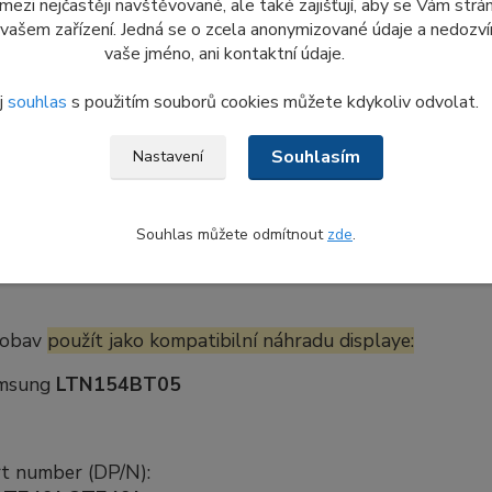
o důvodu nám
prosím nezasílejte dotazy a žádosti týkajíc
 mezi nejčastěji navštěvované, ale také zajišťují, aby se Vám str
, co je aktuálně uvedeno v e-shopu.
 vašem zařízení. Jedná se o zcela anonymizované údaje a nedozvím
vaše jméno, ani kontaktní údaje.
j
souhlas
s použitím souborů cookies můžete kdykoliv odvolat.
kace náhradního dílu:
Souhlasím
Nastavení
 Optronics
B154PW02
uid Crystal Display, LCD, 15.4WXGA+, AG, CCFL, AUO
solution: WXGA+ (1440 X 900) Matte (matný)
Souhlas můžete odmítnout
zde
.
n-Touchscreen (nedotykový)
pins
 obav
použít jako kompatibilní náhradu displaye:
msung
LTN154BT05
rt number (DP/N):