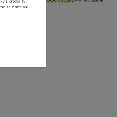
í se dostupnosti jiných typů displejů
– v nabídce je
ánky s produkty
e se z nich ani