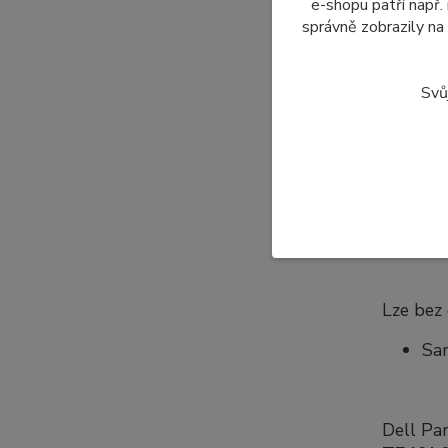
Z tohot
e-shopu patří např.
pouze to
správně zobrazily na
Svů
Specifi
AU
Liq
Re
No
30 
Lze bez
Sa
Dell Pa