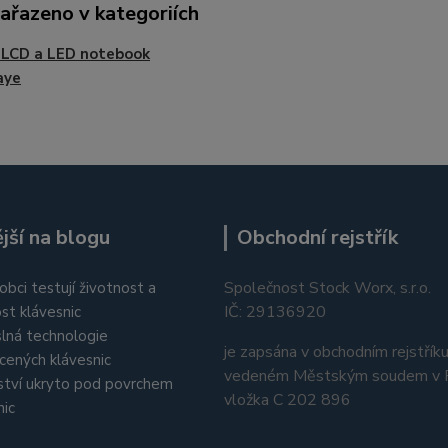
zařazeno v kategoriích
 LCD a LED notebook
aye
jší na blogu
Obchodní rejstřík
Společnost Stock Worx, s.r.o.
obci testují životnost a
IČ: 29136920
st klávesnic
lná technologie
je zapsána v obchodním rejstřík
cených klávesnic
vedeném Městským soudem v P
tví ukryto pod povrchem
vložka C 202 896
nic