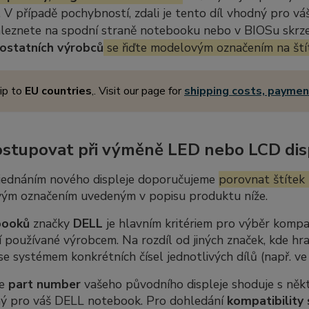
 V případě pochybností, zdali je tento díl vhodný pro vá
aleznete na spodní straně notebooku nebo v BIOSu skrze 
ostatních výrobců
se řiďte modelovým označením na ští
ip to
EU countries
,. Visit our page for
shipping costs, payme
ostupovat při výměně LED nebo LCD dis
jednáním nového displeje doporučujeme
porovnat štítek 
ým označením uvedeným v popisu produktu níže.
booků
značky
DELL
je hlavním kritériem pro výběr kompat
 používané výrobcem. Na rozdíl od jiných značek, kde hra
se systémem konkrétních čísel jednotlivých dílů (např. v
se
part number
vašeho původního displeje shoduje s někte
ný pro váš DELL notebook. Pro dohledání
kompatibility 