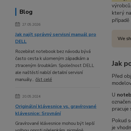
výrobců.
Blog
který n
případě
27.05.2026
Jak najít správný servisní manuál pro
We sh
DELL
Rozebírat notebook bez návodu bývá
často cesta k ulomeným západkám a
Jak p
ztraceným šroubkům. Společnost DELL
ale naštěstí nabízí detailní servisní
Před ob
manuály...
číst celé
modelov
U
note
20.05.2024
označení
Originální klávesnice vs. gravírované
pracuje 
klávesnice: Srovnání
Pokud 
Gravírované klávesnice mohou být lepší
je vhod
volbou oproti přelepkám, nicméně