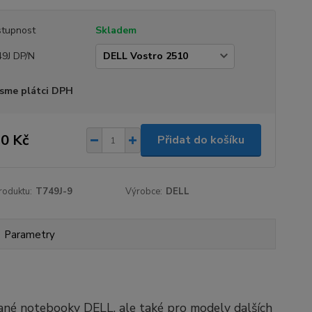
tupnost
Skladem
9J DP/N
sme plátci DPH
0 Kč
Přidat do košíku
roduktu:
T749J-9
Výrobce:
DELL
Parametry
ané notebooky DELL, ale také pro modely dalších