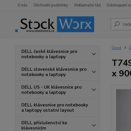
O nás
Obchodní podmínky
Reklamační řád
Odstoupení o
Úvod
D
DELL české klávesnice pro
notebooky a laptopy
T749
DELL slovenské klávesnice pro
x 90
notebooky a laptopy
DELL US - UK klávesnice pro
notebooky a laptopy
DELL klávesnice pro notebooky
a laptopy ostatní layout
DELL příslušenství ke
klávesnicím