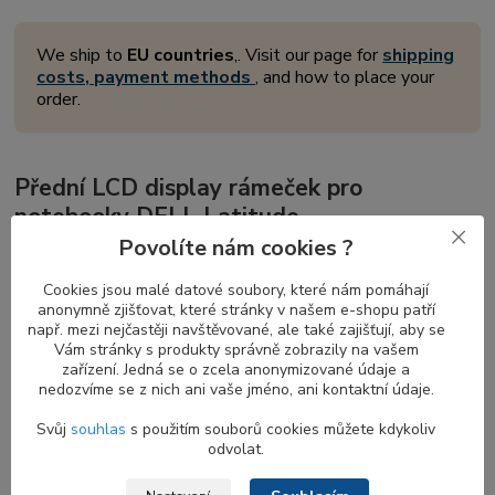
We ship to
EU countries
,. Visit our page for
shipping
costs, payment methods
, and how to place your
order.
Přední LCD display rámeček pro
notebooky DELL Latitude
Povolíte nám cookies ?
Přední
displej rámeček
je důležitou součástí každého notebooku,
která obklopuje a chrání obrazovku současných modelů
Cookies jsou malé datové soubory, které nám pomáhají
notebooků v zavřeném stavu prostřednictvím skrytého
magnetu
anonymně zjišťovat, které stránky v našem e-shopu patří
na zadní straně
. Tento magnet zajišťuje pevné sevření displeje s
např. mezi nejčastěji navštěvované, ale také zajišťují, aby se
Vám stránky s produkty správně zobrazily na vašem
tělem notebooku při jeho zaklapnutí, což přispívá k bezpečnosti a
zařízení. Jedná se o zcela anonymizované údaje a
stabilitě vašeho zařízení.
nedozvíme se z nich ani vaše jméno, ani kontaktní údaje.
Svůj
souhlas
s použitím souborů cookies můžete kdykoliv
odvolat.
Kompatibilita rámečků s a bez otvoru pro
webkameru