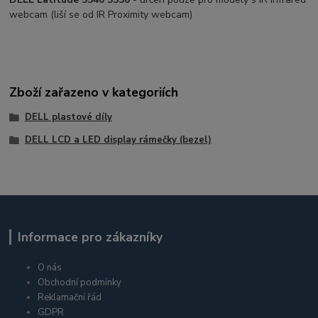
webcam (liší se od IR Proximity webcam)
Zboží zařazeno v kategoriích
DELL plastové díly
DELL LCD a LED display rámečky (bezel)
Informace pro zákazníky
O nás
Obchodní podmínky
Reklamační řád
GDPR