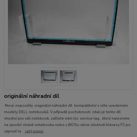
originální náhradní díl
Nový, nepoužitý, originální náhradní díl kompatibilní s níže uvedenými
modely DELL notebooků. V případě pochybností, zdali je tento díl
vhodný pro váš notebook, zašlete nám tzv. service tag , který naleznete
na spodní straně notebooku nebo v BIOSu skrze stisknutí klávesy F2 po
zapnutí la...
celý popis