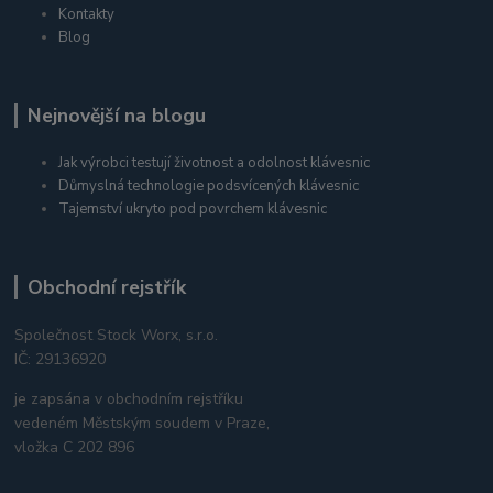
Kontakty
Blog
Nejnovější na blogu
Jak výrobci testují životnost a odolnost klávesnic
Důmyslná technologie podsvícených klávesnic
Tajemství ukryto pod povrchem klávesnic
Obchodní rejstřík
Společnost Stock Worx, s.r.o.
IČ: 29136920
je zapsána v obchodním rejstříku
vedeném Městským soudem v Praze,
vložka C 202 896