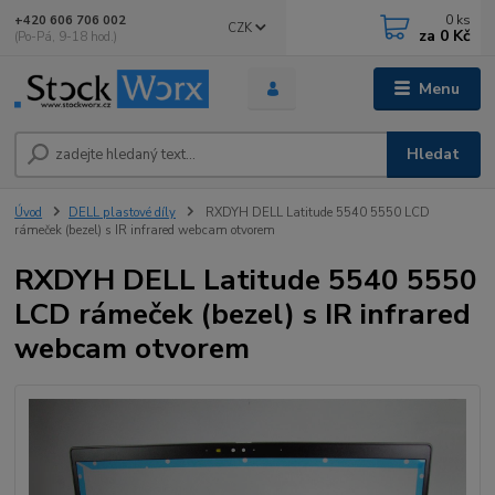
0
ks
+420 606 706 002
CZK
za
0 Kč
(Po-Pá, 9-18 hod.)
Menu
Hledat
Úvod
DELL plastové díly
RXDYH DELL Latitude 5540 5550 LCD
rámeček (bezel) s IR infrared webcam otvorem
RXDYH DELL Latitude 5540 5550
LCD rámeček (bezel) s IR infrared
webcam otvorem