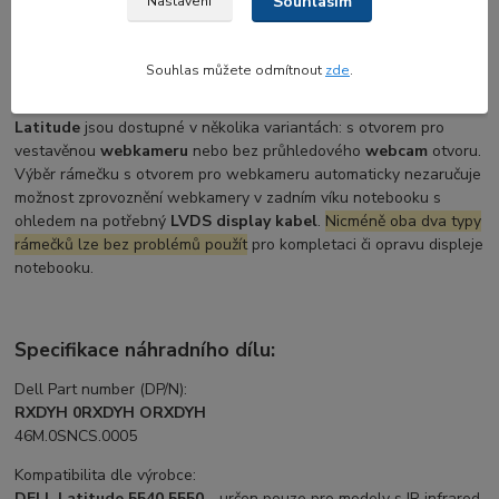
Souhlasím
Nastavení
Přestože moderní notebooky (vyrobené po roce 2014 a dále)
standardně používají
LED displeje
, na základě zažité zvyklosti či
Souhlas můžete odmítnout
zde
.
tradice se přední rámečky displeje stále označují jako
"LCD
rámečky"
(tzv.
LCD bezel
). Pro řadu business modelů
DELL
Latitude
jsou dostupné v několika variantách: s otvorem pro
vestavěnou
webkameru
nebo bez průhledového
webcam
otvoru.
Výběr rámečku s otvorem pro webkameru automaticky nezaručuje
možnost zprovoznění webkamery v zadním víku notebooku s
ohledem na potřebný
LVDS display kabel
.
Nicméně oba dva typy
rámečků lze bez problémů použít
pro kompletaci či opravu displeje
notebooku.
Specifikace náhradního dílu:
Dell Part number (DP/N):
RXDYH 0RXDYH ORXDYH
46M.0SNCS.0005
Kompatibilita dle výrobce:
DELL Latitude 5540 5550
- určen pouze pro modely s IR infrared