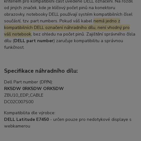
kritériem pro kompatibilní část uvedené DELL označení. Na rozdíl
od jiných značek, kde je klíčový počet pinů na konektoru
obrazovky, notebooky DELL používají systém kompatibilních čísel
součástí, tzv. part numbers. Pokud váš kabel
nemá jedno z
kompatibilních DELL označení náhradního dílu, není vhodný pro
váš notebook
, bez ohledu na počet pinů. Zajištění správného čísla
dílu (
DELL part number
) zaručuje kompatibilitu a správnou
funkčnost.
Specifikace náhradního dílu:
Dell Part number (DP/N):
RK5DW 0RK5DW ORK5DW
ZBU10_EDP_CABLE
DC02C007S00
Kompatibilita dle výrobce:
DELL Latitude E7450
- určen pouze pro nedotykové displaye s
webkamerou