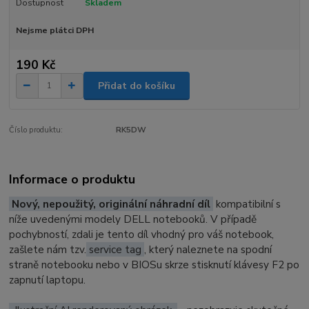
Dostupnost
Skladem
Nejsme plátci DPH
190 Kč
Přidat do košíku
Číslo produktu:
RK5DW
Informace o produktu
Nový, nepoužitý, originální náhradní díl
kompatibilní s
níže uvedenými modely DELL notebooků. V případě
pochybností, zdali je tento díl vhodný pro váš notebook,
zašlete nám tzv.
service tag
, který naleznete na spodní
straně notebooku nebo v BIOSu skrze stisknutí klávesy F2 po
zapnutí laptopu.