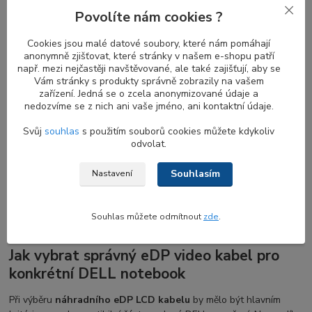
Povolíte nám cookies ?
Odlišné varianty eDP video LCD flex
Cookies jsou malé datové soubory, které nám pomáhají
anonymně zjišťovat, které stránky v našem e-shopu patří
kabelů pro různé modely DELL Precision
např. mezi nejčastěji navštěvované, ale také zajišťují, aby se
Vám stránky s produkty správně zobrazily na vašem
Různé verze
eDP kabelů
jsou přizpůsobeny pro konkrétní typy
zařízení. Jedná se o zcela anonymizované údaje a
obrazovek a rozlišení. Obvykle se
30pinový eDP konektor
nedozvíme se z nich ani vaše jméno, ani kontaktní údaje.
používá pro obrazovky bez dotykové funkce s rozlišením až do
Full HD (FHD). Pro vyšší rozlišení, jako je WQHD a 4K, je
Svůj
souhlas
s použitím souborů cookies můžete kdykoliv
odvolat.
vyžadován 40pinový konektor. Je důležité poznamenat, že existují
různé typy
40pinových eDP konektorů
: jeden pro displeje QHD+
a druhý pro dotykové obrazovky.
Tyto kabely nejsou zaměnitelné,
Souhlasím
Nastavení
i když mohou vypadat podobně
. Výběr
správného eDP kabelu
je
nezbytný pro zajištění kompatibility a správného výkonu displeje.
Souhlas můžete odmítnout
zde
.
Jak vybrat správný eDP video kabel pro
konkrétní DELL notebook
Při výběru
náhradního eDP LCD kabelu
by mělo být hlavním