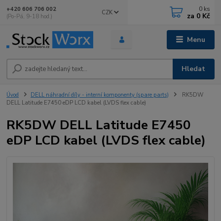
0
ks
+420 606 706 002
CZK
za
0 Kč
(Po-Pá, 9-18 hod.)
Menu
Hledat
Úvod
DELL náhradní díly - interní komponenty (spare parts)
RK5DW
DELL Latitude E7450 eDP LCD kabel (LVDS flex cable)
RK5DW DELL Latitude E7450
eDP LCD kabel (LVDS flex cable)