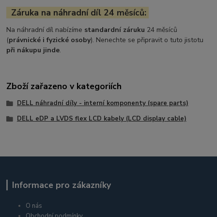
Záruka na náhradní díl 24 měsíců:
Na náhradní díl nabízíme
standardní záruku
24 měsíců
(
právnické i fyzické osoby
). Nenechte se připravit o tuto jistotu
při nákupu jinde
.
Zboží zařazeno v kategoriích
DELL náhradní díly - interní komponenty (spare parts)
DELL eDP a LVDS flex LCD kabely (LCD display cable)
Informace pro zákazníky
O nás
Obchodní podmínky