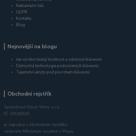
Reklamační řád
GDPR
Kontakty
Blog
Nejnovější na blogu
Jak výrobci testují životnost a odolnost klávesnic
Důmyslná technologie podsvícených klávesnic
Tajemství ukryto pod povrchem klávesnic
Obchodní rejstřík
Společnost Stock Worx, s.r.o.
IČ: 29136920
je zapsána v obchodním rejstříku
vedeném Městským soudem v Praze,