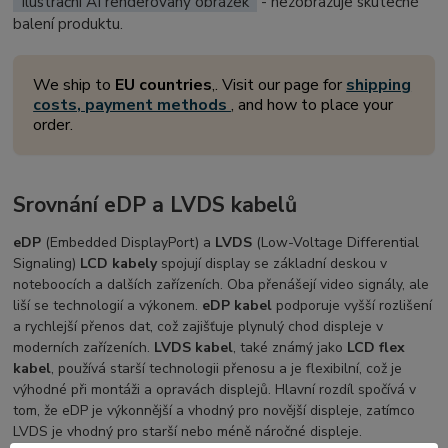
Ilustrační AI renderovaný obrázek
- nezobrazuje skutečné
balení produktu.
We ship to
EU countries
,. Visit our page for
shipping
costs, payment methods
, and how to place your
order.
Srovnání eDP a LVDS kabelů
eDP
(Embedded DisplayPort) a
LVDS
(Low-Voltage Differential
Signaling)
LCD kabely
spojují display se základní deskou v
noteboocích a dalších zařízeních. Oba přenášejí video signály, ale
liší se technologií a výkonem.
eDP kabel
podporuje vyšší rozlišení
a rychlejší přenos dat, což zajišťuje plynulý chod displeje v
moderních zařízeních.
LVDS kabel
, také známý jako
LCD flex
kabel
, používá starší technologii přenosu a je flexibilní, což je
výhodné při montáži a opravách displejů. Hlavní rozdíl spočívá v
tom, že eDP je výkonnější a vhodný pro novější displeje, zatímco
LVDS je vhodný pro starší nebo méně náročné displeje.