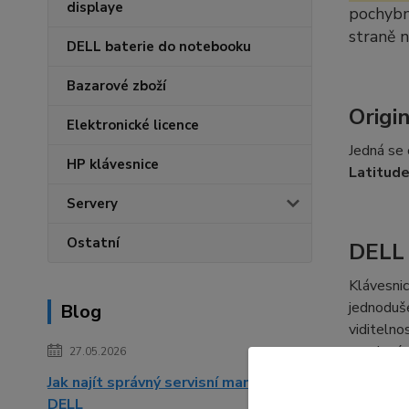
displaye
pochybno
straně 
DELL baterie do notebooku
Bazarové zboží
Origi
Elektronické licence
Jedná se 
HP klávesnice
Latitud
Servery
Ostatní
DELL 
Klávesnic
jednoduše
Blog
viditelno
uvedenýc
27.05.2026
Jak najít správný servisní manuál pro
DELL