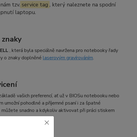
 nám tzv.
service tag
, který naleznete na spodní
apnutí laptopu.
 znaky
DELL
, která byla speciálně navržena pro notebooky řady
edy o znaky doplněné
laserovým gravírováním
.
icení
základě vašich preferencí, ať už v BIOSu notebooku nebo
ám umožní pohodlné a příjemné psaní i za špatné
é můžete snadno a kdykoliv aktivovat při práci stiskem