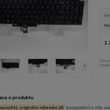
Dos
Nej
1 
Číslo p
Výrobc
ace o produktu
epoužitý, originální náhradní díl
kompatibilní s níže u