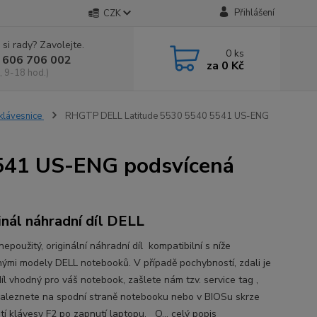
Přihlášení
CZK
 si rady? Zavolejte.
0
ks
 606 706 002
za
0 Kč
, 9-18 hod.)
 klávesnice
RHGTP DELL Latitude 5530 5540 5541 US-ENG
541 US-ENG podsvícená
inál náhradní díl DELL
epoužitý, originální náhradní díl kompatibilní s níže
ými modely DELL notebooků. V případě pochybností, zdali je
íl vhodný pro váš notebook, zašlete nám tzv. service tag ,
naleznete na spodní straně notebooku nebo v BIOSu skrze
utí klávesy F2 po zapnutí laptopu. O...
celý popis