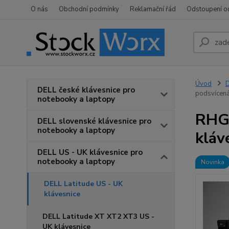
O nás
Obchodní podmínky
Reklamační řád
Odstoupení o
Úvod
D
DELL české klávesnice pro
podsvícená
notebooky a laptopy
RHGT
DELL slovenské klávesnice pro
notebooky a laptopy
kláv
DELL US - UK klávesnice pro
notebooky a laptopy
Novinka
DELL Latitude US - UK
klávesnice
DELL Latitude XT XT2 XT3 US -
UK klávesnice