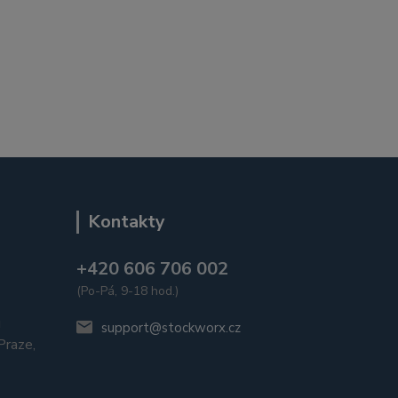
Kontakty
+420 606 706 002
(Po-Pá, 9-18 hod.)
u
support@stockworx.cz
raze,