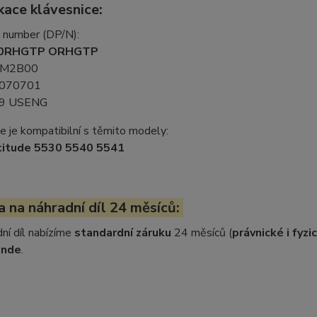
kace klávesnice:
t number (DP/N):
0RHGTP ORHGTP
M2B00
070701
9 USENG
e je kompatibilní s těmito modely:
titude 5530 5540 5541
 na náhradní díl 24 měsíců:
ní díl nabízíme
standardní záruku
24 měsíců (
právnické i fyz
inde
.