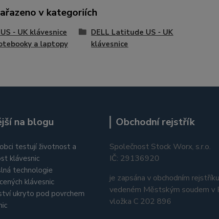
zařazeno v kategoriích
US - UK klávesnice
DELL Latitude US - UK
otebooky a laptopy
klávesnice
jší na blogu
Obchodní rejstřík
Společnost Stock Worx, s.r.o.
obci testují životnost a
IČ: 29136920
st klávesnic
lná technologie
je zapsána v obchodním rejstřík
cených klávesnic
vedeném Městským soudem v P
tví ukryto pod povrchem
vložka C 202 896
nic