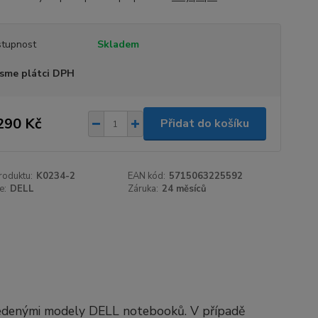
tupnost
Skladem
sme plátci DPH
290 Kč
Přidat do košíku
roduktu:
K0234-2
EAN kód:
5715063225592
e:
DELL
Záruka:
24 měsíců
vedenými modely DELL notebooků. V případě