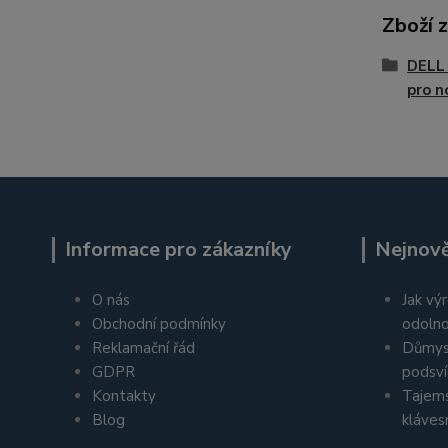
Zboží 
DELL 
pro n
Informace pro zákazníky
Nejnově
O nás
Jak výr
Obchodní podmínky
odolno
Reklamační řád
Důmys
GDPR
podsví
Kontakty
Tajems
Blog
kláves