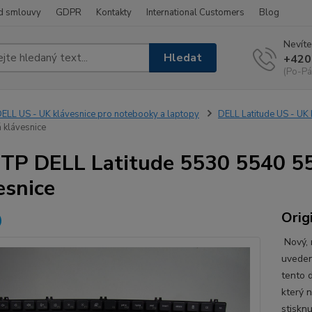
d smlouvy
GDPR
Kontakty
International Customers
Blog
Nevíte
Hledat
+420
(Po-Pá
ELL US - UK klávesnice pro notebooky a laptopy
DELL Latitude US - UK
 klávesnice
P DELL Latitude 5530 5540 5
esnice
Orig
Nový, n
uveden
tento d
který 
stiskn