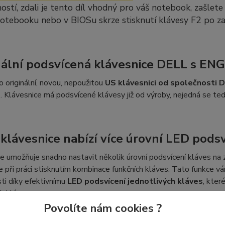
stí, zdali je tento díl vhodný pro váš notebook, zašlete
notebooku nebo v BIOSu skrze stisknutí klávesy F2 po z
nální podsvícená klávesnice DELL s ENG
o originální, novou, nepoužitou
US klávesnici od společnosti 
e
. Klávesnice má podsvícené klávesy již od výroby, nejedná se t
klávesnice nabízí více úrovní LED podsv
e umožňuje snadno nastavit několik úrovní podsvícení kláves na 
 při práci stisknutím kombinace funkčních kláves. Tato funkce v
sti díky efektivnímu
LED podsvícení jednotlivých kláves
, kter
h kláves.
Povolíte nám cookies ?