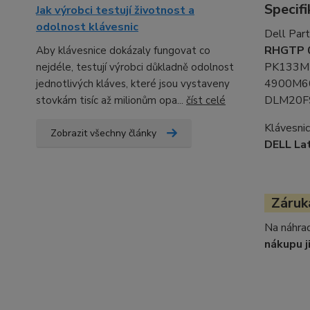
Specifi
Jak výrobci testují životnost a
odolnost klávesnic
Dell Par
RHGTP 
Aby klávesnice dokázaly fungovat co
PK133M
nejdéle, testují výrobci důkladně odolnost
4900M6
jednotlivých kláves, které jsou vystaveny
DLM20F
stovkám tisíc až milionům opa...
číst celé
Klávesnic
Zobrazit všechny články
DELL La
Záruka
Na náhrad
nákupu j