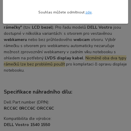
Přestože moderní notebooky (vyrobené po roce 2014 a dále)
Souhlas můžete odmítnout
zde
.
standardně používají
LED displeje
, na základě zažité zvyklosti či
tradice se přední rámečky displeje stále označují jako
"LCD
rámečky"
(tzv.
LCD bezel
). Pro řadu modelů
DELL Vostro
jsou
dostupné v několika variantách: s otvorem pro vestavěnou
webkameru
nebo bez průhledového
webcam
otvoru. Výběr
rámečku s otvorem pro webkameru automaticky nezaručuje
možnost zprovoznění webkamery v zadním víku notebooku s
ohledem na potřebný
LVDS display kabel
.
Nicméně oba dva typy
rámečků lze bez problémů použít
pro kompletaci či opravu displeje
notebooku.
Specifikace náhradního dílu:
Dell Part number (DP/N):
RCC6C 0RCC6C ORCC6C
Kompatibilita dle výrobce:
DELL Vostro 1540 1550