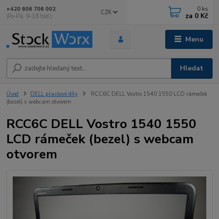
0
ks
+420 606 706 002
CZK
za
0 Kč
(Po-Pá, 9-18 hod.)
Menu
Hledat
Úvod
DELL plastové díly
RCC6C DELL Vostro 1540 1550 LCD rámeček
(bezel) s webcam otvorem
RCC6C DELL Vostro 1540 1550
LCD rámeček (bezel) s webcam
otvorem