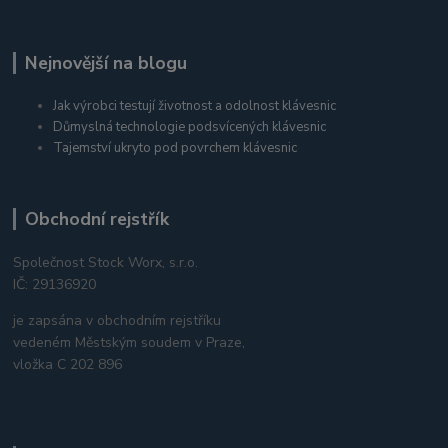
Nejnovější na blogu
Jak výrobci testují životnost a odolnost klávesnic
Důmyslná technologie podsvícených klávesnic
Tajemství ukryto pod povrchem klávesnic
Obchodní rejstřík
Společnost Stock Worx, s.r.o.
IČ: 29136920
je zapsána v obchodním rejstříku
vedeném Městským soudem v Praze,
vložka C 202 896