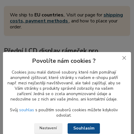
We ship to
EU countries
,. Visit our page for
shipping
costs, payment methods
, and how to place your
order.
Přední LCD display rámeček pro
notebooky DELL Vostro
Povolíte nám cookies ?
Přední
displej rámeček
je důležitou součástí každého notebooku,
Cookies jsou malé datové soubory, které nám pomáhají
která obklopuje a chrání obrazovku současných modelů
anonymně zjišťovat, které stránky v našem e-shopu patří
notebooků v zavřeném stavu prostřednictvím skrytého
magnetu
např. mezi nejčastěji navštěvované, ale také zajišťují, aby se
Vám stránky s produkty správně zobrazily na vašem
na zadní straně
. Tento magnet zajišťuje pevné sevření displeje s
zařízení. Jedná se o zcela anonymizované údaje a
tělem notebooku při jeho zaklapnutí, což přispívá k bezpečnosti a
nedozvíme se z nich ani vaše jméno, ani kontaktní údaje.
stabilitě vašeho zařízení.
Svůj
souhlas
s použitím souborů cookies můžete kdykoliv
odvolat.
Kompatibilita rámečků s a bez otvoru pro
Souhlasím
Nastavení
webkameru