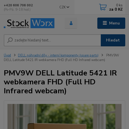
0
ks
+420 606 706 002
CZK
za
0 Kč
(Po-Pá, 9-18 hod.)
Menu
Hledat
Úvod
DELL náhradní díly - interní komponenty (spare parts)
PMV9W
DELL Latitude 5421 IR webkamera FHD (Full HD Infrared webcam)
PMV9W DELL Latitude 5421 IR
webkamera FHD (Full HD
Infrared webcam)