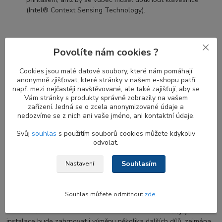
(Intel® Context Sensing Technology).
Výhody proximity senzorů u Infrared IR
Povolíte nám cookies ?
web kamery
Cookies jsou malé datové soubory, které nám pomáhají
Proximity senzor je určen k detekci pohybu. Kombinace
proximity
anonymně zjišťovat, které stránky v našem e-shopu patří
např. mezi nejčastěji navštěvované, ale také zajišťují, aby se
senzoru a IR kamery
je ideální kombinací pro zvýšení bezpečnosti
Vám stránky s produkty správně zobrazily na vašem
a pohodlí. Když se vzdálíte od notebooku, obrazovka se vypne a
zařízení. Jedná se o zcela anonymizované údaje a
jakmile se vrátíte, obrazovka se zapne a
IR kamera
začne hledat
nedozvíme se z nich ani vaše jméno, ani kontaktní údaje.
váš obličej pro přihlášení.
Proximity senzor
bez
Windows Hello
je stále užitečný pro automatické zamykání vašeho notebooku,
Svůj
souhlas
s použitím souborů cookies můžete kdykoliv
když u něj nejste.
odvolat.
Souhlasím
Nastavení
Co zvážit před výměnou web kamery HD u
notebooku DELL
Souhlas můžete odmítnout
zde
.
Pokud váš notebook dosud žádnou webkameru neměl, její
instalace bude zahrnovat i výměnu několika dalších dílů, zejména