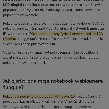
LCD displej rámečku s otvorem pro webkameru
a v některých
případech také výměnu
EDP display kabelu
s konektorem pro
připojení k webkameře.
Pokud již webkameru ve svém notebooku máte, je dobré vědět, že
nelze snadno zaměnit například
standardní HD web kameru za
IR web kameru
.
Důvodem je odlišný fyzický otvor v předním LCD
rámečku
, který je umístěn na jiném místě. Kamera by tak nemohla
"vidět" ven zpoza plastového dílu.
Vaše kamera však nemusí být poškozena a může být užitečné
zkusit následující kroky pro obnovu její funkčnosti bez nutnosti
pořizovat nový náhradní díl.
Jak zjistit, zda moje notebook webkamera
funguje?
Pokud jste nedávno aktualizovali Windows 10
, může být nutné
povolit aplikacím přístup k vaší kameře. V novějších verzích
Windows 10 některé aplikace nemají přístup k kameře ve