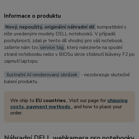
Informace o produktu
Nový, nepoužitý, originální náhradní díl
kompatibilní s
níže uvedenými modely DELL notebooků. V případě
pochybností, zdali je tento díl vhodný pro váš notebook,
zašlete nám tzv.
service tag
, který naleznete na spodní
straně notebooku nebo v BIOSu skrze stisknutí klávesy F2 po
zapnutí laptopu.
Ilustrační AI renderovaný obrázek
- nezobrazuje skutečné
balení produktu.
We ship to
EU countries
,. Visit our page for
shipping
costs, payment methods
, and how to place your
order.
Náhradní DELL webkamera pro notebooky