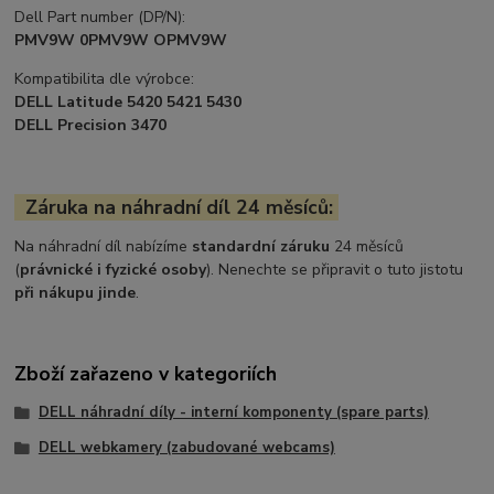
Dell Part number (DP/N):
PMV9W 0PMV9W OPMV9W
Kompatibilita dle výrobce:
DELL Latitude 5420 5421 5430
DELL Precision 3470
Záruka na náhradní díl 24 měsíců:
Na náhradní díl nabízíme
standardní záruku
24 měsíců
(
právnické i fyzické osoby
). Nenechte se připravit o tuto jistotu
při nákupu jinde
.
Zboží zařazeno v kategoriích
DELL náhradní díly - interní komponenty (spare parts)
DELL webkamery (zabudované webcams)