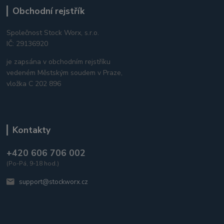
Obchodní rejstřík
Společnost Stock Worx, s.r.o.
IČ: 29136920
je zapsána v obchodním rejstříku
vedeném Městským soudem v Praze,
vložka C 202 896
Kontakty
+420 606 706 002
(Po-Pá, 9-18 hod.)
support@stockworx.cz