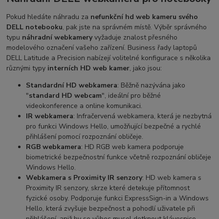
Pokud hledáte náhradu za
nefunkční hd web kameru svého
DELL notebooku
, pak jste na správném místě. Výběr správného
typu
náhradní webkamery
vyžaduje znalost přesného
modelového označení vašeho zařízení. Business řady laptopů
DELL Latitude a Precision nabízejí volitelné konfigurace s několika
různými typy
interních HD web kamer
, jako jsou:
Standardní HD webkamera
: Běžně nazývána jako
"
standard HD webcam
", ideální pro běžné
videokonference a online komunikaci.
IR webkamera
: Infračervená webkamera, která je nezbytná
pro funkci Windows Hello, umožňující bezpečné a rychlé
přihlášení pomocí rozpoznání obličeje.
RGB webkamera
: HD RGB web kamera podporuje
biometrické bezpečnostní funkce včetně rozpoznání obličeje
Windows Hello.
Webkamera s Proximity IR senzory
: HD web kamera s
Proximity IR senzory, skrze které detekuje přítomnost
fyzické osoby. Podporuje funkci ExpressSign-in a Windows
Hello, která zvyšuje bezpečnost a pohodlí uživatele při
přihlášení, aniž by se vůbec musel dotknout klávesnice