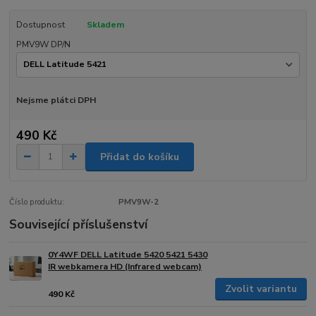
Dostupnost
Skladem
PMV9W DP/N
Nejsme plátci DPH
490 Kč
Přidat do košíku
Číslo produktu:
PMV9W-2
Související příslušenství
0Y4WF DELL Latitude 5420 5421 5430
IR webkamera HD (Infrared webcam)
Zvolit variantu
490 Kč