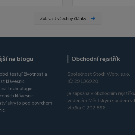
Zobrazit všechny články
jší na blogu
Obchodní rejstřík
Společnost Stock Worx, s.r.o.
obci testují životnost a
IČ: 29136920
st klávesnic
lná technologie
je zapsána v obchodním rejstřík
cených klávesnic
vedeném Městským soudem v P
tví ukryto pod povrchem
vložka C 202 896
nic