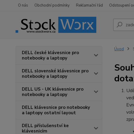
O nás
Obchodní podmínky
Reklamační řád
Odstoupení o
Úvod
S
DELL české klávesnice pro
notebooky a laptopy
Souh
DELL slovenské klávesnice pro
dota
notebooky a laptopy
DELL US - UK klávesnice pro
Udě
notebooky a laptopy
ved
Evr
DELL klávesnice pro notebooky
vol
a laptopy ostatní layout
zpr
DELL příslušenství ke
klávesnicím