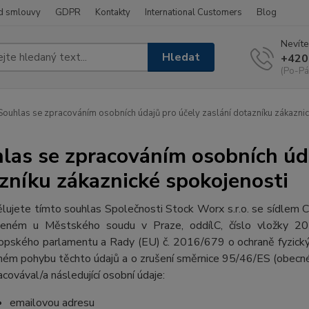
d smlouvy
GDPR
Kontakty
International Customers
Blog
Nevíte
Hledat
+420
(Po-Pá
ouhlas se zpracováním osobních údajů pro účely zaslání dotazníku zákaznic
las se zpracováním osobních úda
zníku zákaznické spokojenosti
lujete tímto souhlas Společnosti Stock Worx s.r.o. se sídle
eném u Městského soudu v Praze, oddílC, číslo vložky 2
opského parlamentu a Rady (EU) č. 2016/679 o ochraně fyzickýc
ném pohybu těchto údajů a o zrušení směrnice 95/46/ES (obecné 
acovával/a následující osobní údaje:
emailovou adresu