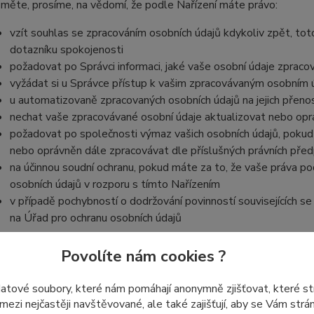
měte, prosíme, na vědomí, že podle Nařízení máte právo:
vzít souhlas se zpracováním osobních údajů kdykoliv zpět, tot
dotazníku spokojenosti
požadovat po Správci informaci, jaké vaše osobní údaje zpraco
vyžádat si u Správce přístup k vašim zpracovávaným osobním ú
u automatizovaně zpracovaných osobních údajů na jejich přeno
nechat vaše zpracovávané osobní údaje aktualizovat nebo opra
požadovat po společnosti výmaz vašich osobních údajů, pokud 
nebo oprávněn dále zpracovávat dle příslušných právních před
na účinnou soudní ochranu, pokud máte za to, že vaše práva po
osobních údajů v rozporu s tímto Nařízením
v případě pochybností o dodržování povinností souvisejících s
na Úřad pro ochranu osobních údajů
Povolíte nám cookies ?
datové soubory, které nám pomáhají anonymně zjišťovat, které s
 mezi nejčastěji navštěvované, ale také zajišťují, aby se Vám str