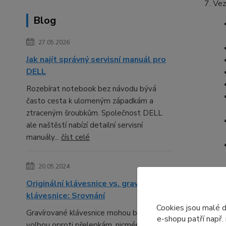
Vez
Blog
27.05.2026
Jak najít správný servisní manuál pro
DELL
Rozebírat notebook bez návodu bývá
často cesta k ulomeným západkám a
ztraceným šroubkům. Společnost DELL
ale naštěstí nabízí detailní servisní
manuály...
číst celé
20.05.2024
Originální klávesnice vs. gravírované
klávesnice: Srovnání
Cookies jsou malé 
Gravírované klávesnice mohou být lepší
e-shopu patří např.
volbou oproti přelepkám, nicméně