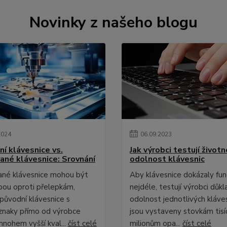
Novinky z našeho blogu
2024
06
.
09
.
2023
ní klávesnice vs.
Jak výrobci testují život
vané klávesnice: Srovnání
odolnost klávesnic
ané klávesnice mohou být
Aby klávesnice dokázaly fu
lbou oproti přelepkám,
nejdéle, testují výrobci důk
původní klávesnice s
odolnost jednotlivých kláves
znaky přímo od výrobce
jsou vystaveny stovkám tisí
mnohem vyšší kval...
číst celé
milionům opa...
číst celé