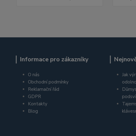
Informace pro zákazníky
Nejnově
O nás
Jak výr
Obchodní podmínky
odolno
Reklamační řád
Důmys
GDPR
podsví
Kontakty
Tajems
Blog
kláves