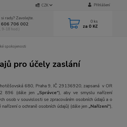
Přihlášení
CZK
 si rady? Zavolejte.
0
ks
 606 706 002
za
0 Kč
, 9-18 hod.)
ké spokojenosti
jů pro účely zaslání
m Chotěšovská 680, Praha 9, IČ 29136920, zapsaná v OR
02 896 (dále jen
„Správce“
), aby ve smyslu nařízení
h osob v souvislosti se zpracováním osobních údajů a o
nařízení o ochraně osobních údajů) (dále jen
„Nařízení“
),