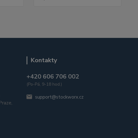
Kontakty
+420 606 706 002
(Po-Pá, 9-18 hod.)
u
support@stockworx.cz
raze,