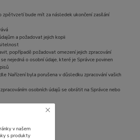
o zpětvzetí bude mít za následek ukončení zasílání
vává
dajům a požadovat jejich kopii
sitelnost
vit, popřípadě požadovat omezení jejich zpracování
se nejedná o osobní údaje, které je Správce povinen
pisů
dle Nařízení byla porušena v důsledku zpracování vašich
e zpracováním osobních údajů se obrátit na Správce nebo
tránky v našem
ánky s produkty