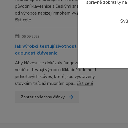
správně zobrazily na
původní klávesnice s českými znaky přímo
od výrobce nabízejí mnohem vyšší kval...
číst celé
Svů
06.09.2023
Jak výrobci testují životnost a
odolnost klávesnic
Aby klávesnice dokázaly fungovat co
nejdéle, testují výrobci důkladně odolnost
jednotlivých kláves, které jsou vystaveny
stovkám tisíc až milionům opa...
číst celé
Zobrazit všechny články