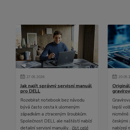
27
.
05
.
2026
20
.
05
.
Jak najít správný servisní manuál
Originál
pro DELL
gravíro
Rozebírat notebook bez návodu
Gravírov
bývá často cesta k ulomeným
lepší vo
západkám a ztraceným šroubkům.
nicméně 
Společnost DELL ale naštěstí nabízí
českými 
detailní servisní manuály...
číst celé
nabízejí 