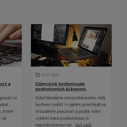
20
.
07
.
2023
nost a
Důmyslná technologie
podsvícených klávesnic
ngovat co
Když hledáme novou klávesnici, měli
ladně
bychom zvážit i v jakém prostředí na
, které
ní budeme pracovat a podle toho
c až
vybírat mezi podsvícenou či
nepodsvícenou var...
číst celé