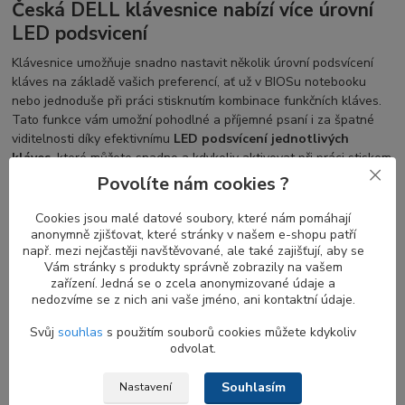
Česká DELL klávesnice nabízí více úrovní
LED podsvicení
Klávesnice umožňuje snadno nastavit několik úrovní podsvícení
kláves na základě vašich preferencí, ať už v BIOSu notebooku
nebo jednoduše při práci stisknutím kombinace funkčních kláves.
Tato funkce vám umožní pohodlné a příjemné psaní i za špatné
viditelnosti díky efektivnímu
LED podsvícení jednotlivých
kláves
, které můžete snadno a kdykoliv aktivovat při práci stiskem
uvedených kláves.
Povolíte nám cookies ?
Cookies jsou malé datové soubory, které nám pomáhají
anonymně zjišťovat, které stránky v našem e-shopu patří
Záměna nepodsvícené DELL klavesnice za
např. mezi nejčastěji navštěvované, ale také zajišťují, aby se
variantu s LED podsvícením
Vám stránky s produkty správně zobrazily na vašem
zařízení. Jedná se o zcela anonymizované údaje a
Při výměně
nepodsvícené klávesnice za klávesnici s podsvitem
nedozvíme se z nich ani vaše jméno, ani kontaktní údaje.
je třeba si uvědomit, že technologie obou klávesnic nejsou
Svůj
souhlas
s použitím souborů cookies můžete kdykoliv
identické, což může s sebou přinést nutnost výměny řady dalších
odvolat.
plastových dílů, včetně palmrestu či mřížky (shroudu) klávesnice.
Pokud si nejste jisti ohledně možnosti snadné výměny u svého
Souhlasím
Nastavení
modelu, prosím kontaktujte naši zákaznickou podporu s