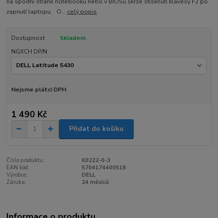
na spodní straně notebooku nebo v BIOSu skrze stisknutí klávesy F2 po
zapnutí laptopu. O...
celý popis
Dostupnost
Skladem
NGXCH DP/N
Nejsme plátci DPH
1 490 Kč
Přidat do košíku
Číslo produktu:
K0222-0-3
EAN kód:
5704174400516
Výrobce:
DELL
Záruka:
24 měsíců
Informace o produktu