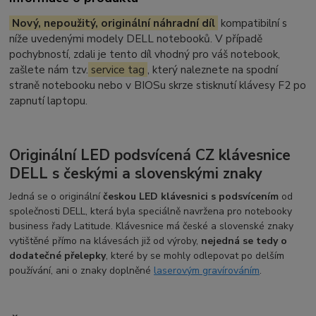
Nový, nepoužitý, originální náhradní díl
kompatibilní s
níže uvedenými modely DELL notebooků. V případě
pochybností, zdali je tento díl vhodný pro váš notebook,
zašlete nám tzv.
service tag
, který naleznete na spodní
straně notebooku nebo v BIOSu skrze stisknutí klávesy F2 po
zapnutí laptopu.
Originální LED podsvícená CZ klávesnice
DELL s českými a slovenskými znaky
Jedná se o originální
českou LED klávesnici s podsvícením
od
společnosti DELL, která byla speciálně navržena pro notebooky
business řady Latitude. Klávesnice má české a slovenské znaky
vytištěné přímo na klávesách již od výroby,
nejedná se tedy o
dodatečné přelepky
, které by se mohly odlepovat po delším
používání, ani o znaky doplněné
laserovým gravírováním
.