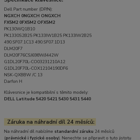
Dell Part number (DP/N):
NGXCH 0NGXCH ONGXCH
FX5M2 0FX5M2 OFX5M2
PK130WQ1B10
PK1330S2B25 PK133IW1B25 PK133IW2B25
490.SF07.1C13 490.SF07.1D13
DLM20F7
DLM20F76CSJ698W/J442W
G1DL20F70L-CO03231210A12
G1DL20F70L-COX12104190DF6
NSK-QXBBW /C 13
Darfon H
Klávesnice je kompatibilní s těmito modely:
DELL Latitude 5420 5421 5430 5431 5440
Záruka na náhradní díl 24 měsíců:
Na náhradní díl nabízíme
standardní záruku
24 měsíců
(
právnické i fyzické osoby
). Nenechte se připravit o tuto jistotu