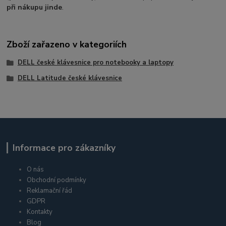
při nákupu jinde
.
Zboží zařazeno v kategoriích
DELL české klávesnice pro notebooky a laptopy
DELL Latitude české klávesnice
Informace pro zákazníky
O nás
Obchodní podmínky
Reklamační řád
GDPR
Kontakty
Blog