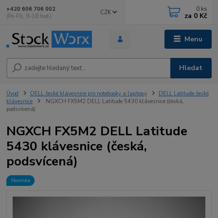
0
ks
+420 606 706 002
CZK
za
0 Kč
(Po-Pá, 9-18 hod.)
Menu
Hledat
Úvod
DELL české klávesnice pro notebooky a laptopy
DELL Latitude české
klávesnice
NGXCH FX5M2 DELL Latitude 5430 klávesnice (česká,
podsvícená)
NGXCH FX5M2 DELL Latitude
5430 klávesnice (česká,
podsvícená)
Novinka