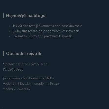
Nejnovější na blogu
Jak výrobci testují životnost a odolnost klávesnic
Důmyslná technologie podsvícených klávesnic
Tajemství ukryto pod povrchem klávesnic
Obchodní rejstřík
Společnost Stock Worx, s.r.o.
IČ: 29136920
je zapsána v obchodním rejstříku
vedeném Městským soudem v Praze,
vložka C 202 896