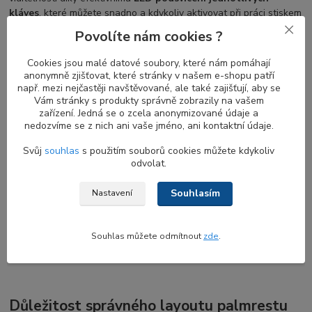
kláves
, které můžete snadno a kdykoliv aktivovat při práci stiskem
uvedených kláves.
Povolíte nám cookies ?
Cookies jsou malé datové soubory, které nám pomáhají
anonymně zjišťovat, které stránky v našem e-shopu patří
Záměna nepodsvícené DELL klavesnice za
např. mezi nejčastěji navštěvované, ale také zajišťují, aby se
variantu s LED podsvícením
Vám stránky s produkty správně zobrazily na vašem
zařízení. Jedná se o zcela anonymizované údaje a
Při výměně
nepodsvícené klávesnice za klávesnici s podsvitem
nedozvíme se z nich ani vaše jméno, ani kontaktní údaje.
je třeba si uvědomit, že technologie obou klávesnic nejsou
identické, což může s sebou přinést nutnost výměny řady dalších
Svůj
souhlas
s použitím souborů cookies můžete kdykoliv
odvolat.
plastových dílů, včetně palmrestu či mřížky (shroudu) klávesnice.
Pokud si nejste jisti ohledně možnosti snadné výměny u svého
Souhlasím
Nastavení
modelu, prosím kontaktujte naši zákaznickou podporu s
konkrétním sériovým označením notebooku (tzv. service tag) pro
bližší informace. Service tag naleznete buď na štítku na spodní
Souhlas můžete odmítnout
zde
.
straně notebooku, nebo při zapnutí notebooku po stisknutí
klávesy F2 v systémovém BIOS prostředí.
Důležitost správného layoutu palmrestu