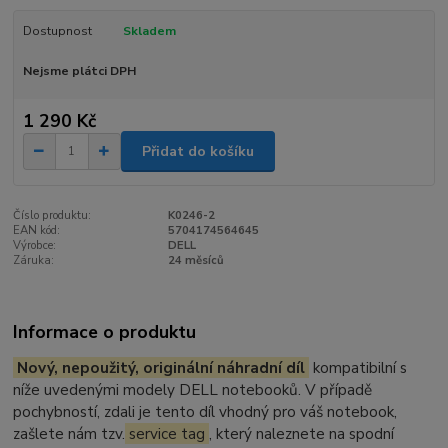
Dostupnost
Skladem
Nejsme plátci DPH
1 290 Kč
Přidat do košíku
Číslo produktu:
K0246-2
EAN kód:
5704174564645
Výrobce:
DELL
Záruka:
24 měsíců
Informace o produktu
Nový, nepoužitý, originální náhradní díl
kompatibilní s
níže uvedenými modely DELL notebooků. V případě
pochybností, zdali je tento díl vhodný pro váš notebook,
zašlete nám tzv.
service tag
, který naleznete na spodní