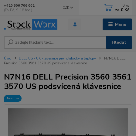
0
ks
+420 606 706 002
CZK
za
0 Kč
(Po-Pá, 9-18 hod.)
Menu
Hledat
Úvod
DELL US - UK klávesnice pro notebooky a laptopy
N7N16 DELL
Precision 3560 3561 3570 US podsvícená klávesnice
N7N16 DELL Precision 3560 3561
3570 US podsvícená klávesnice
Novinka