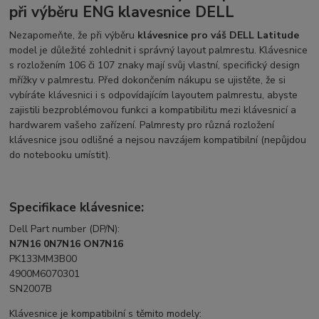
při výběru ENG klavesnice DELL
Nezapomeňte, že při výběru
klávesnice pro váš DELL Latitude
model je důležité zohlednit i správný layout palmrestu. Klávesnice
s rozložením 106 či 107 znaky mají svůj vlastní, specifický design
mřížky v palmrestu. Před dokončením nákupu se ujistěte, že si
vybíráte klávesnici i s odpovídajícím layoutem palmrestu, abyste
zajistili bezproblémovou funkci a kompatibilitu mezi klávesnicí a
hardwarem vašeho zařízení. Palmresty pro různá rozložení
klávesnice jsou odlišné a nejsou navzájem kompatibilní (nepůjdou
do notebooku umístit).
Specifikace klávesnice:
Dell Part number (DP/N):
N7N16 0N7N16 ON7N16
PK133MM3B00
4900M6070301
SN2007B
Klávesnice je kompatibilní s těmito modely: