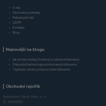
O nás
Obchodní podmínky
Reklamační řád
GDPR
Kontakty
Blog
Nejnovější na blogu
Jak výrobci testují životnost a odolnost klávesnic
Důmyslná technologie podsvícených klávesnic
Tajemství ukryto pod povrchem klávesnic
Obchodní rejstřík
Společnost Stock Worx, s.r.o.
IČ: 29136920