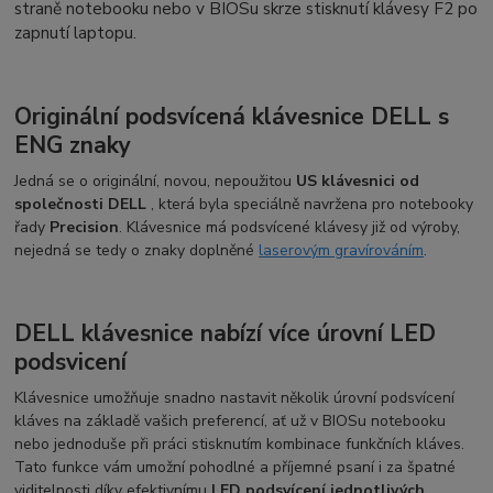
straně notebooku nebo v BIOSu skrze stisknutí klávesy F2 po
zapnutí laptopu.
Originální podsvícená klávesnice DELL s
ENG znaky
Jedná se o originální, novou, nepoužitou
US klávesnici od
společnosti DELL
, která byla speciálně navržena pro notebooky
řady
Precision
. Klávesnice má podsvícené klávesy již od výroby,
nejedná se tedy o znaky doplněné
laserovým gravírováním
.
DELL klávesnice nabízí více úrovní LED
podsvicení
Klávesnice umožňuje snadno nastavit několik úrovní podsvícení
kláves na základě vašich preferencí, ať už v BIOSu notebooku
nebo jednoduše při práci stisknutím kombinace funkčních kláves.
Tato funkce vám umožní pohodlné a příjemné psaní i za špatné
viditelnosti díky efektivnímu
LED podsvícení jednotlivých