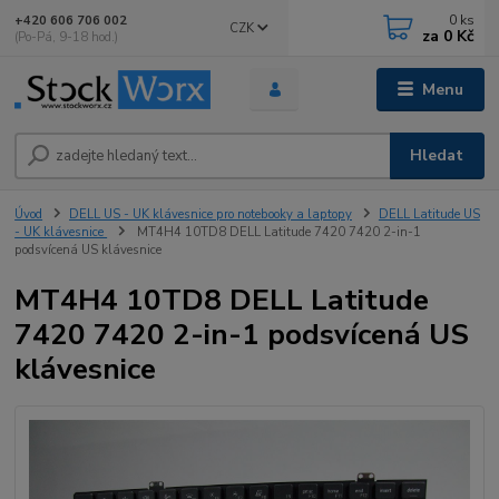
0
ks
+420 606 706 002
CZK
za
0 Kč
(Po-Pá, 9-18 hod.)
Menu
Hledat
Úvod
DELL US - UK klávesnice pro notebooky a laptopy
DELL Latitude US
- UK klávesnice
MT4H4 10TD8 DELL Latitude 7420 7420 2-in-1
podsvícená US klávesnice
MT4H4 10TD8 DELL Latitude
7420 7420 2-in-1 podsvícená US
klávesnice