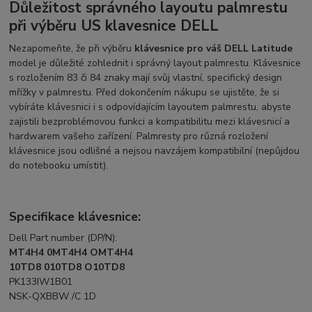
Důležitost správného layoutu palmrestu
při výběru US klavesnice DELL
Nezapomeňte, že při výběru
klávesnice pro váš DELL Latitude
model je důležité zohlednit i správný layout palmrestu. Klávesnice
s rozložením 83 či 84 znaky mají svůj vlastní, specifický design
mřížky v palmrestu. Před dokončením nákupu se ujistěte, že si
vybíráte klávesnici i s odpovídajícím layoutem palmrestu, abyste
zajistili bezproblémovou funkci a kompatibilitu mezi klávesnicí a
hardwarem vašeho zařízení. Palmresty pro různá rozložení
klávesnice jsou odlišné a nejsou navzájem kompatibilní (nepůjdou
do notebooku umístit).
Specifikace klávesnice:
Dell Part number (DP/N):
MT4H4 0MT4H4 OMT4H4
10TD8 010TD8 O10TD8
PK133IW1B01
NSK-QXBBW /C 1D