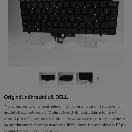
Originál náhradní díl DELL
Nový, nepoužitý, originální náhradní díl kompatibilní s níže uvedenými
modely DELL notebooků. V případě pochybností, zdali je tento díl
vhodný pro váš notebook, zašlete nám tzv. service tag , který naleznete
na spodní straně notebooku nebo v BIOSu skrze stisknutí klávesy F2 po
zapnutí laptopu. O...
celý popis