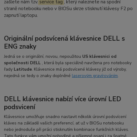
zašlete nám tzv.
service tag
, který naleznete na spodní
straně notebooku nebo v BIOSu skrze stisknutí klávesy F2 po
zapnutí laptopu.
Originální podsvícená klávesnice DELL s
ENG znaky
Jedná se o originální, novou, nepoužitou
US klávesnici od
společnosti DELL
, která byla speciálně navržena pro notebooky
řady
Latitude
. Klávesnice má podsvícené klávesy již od výroby,
nejedná se tedy o znaky doplněné
laserovým gravírováním
.
DELL klávesnice nabízí více úrovní LED
podsvicení
Klávesnice umožňuje snadno nastavit několik úrovní podsvícení
kláves na základě vašich preferencí, ať už v BIOSu notebooku
nebo jednoduše při práci stisknutím kombinace funkčních kláves.
Tato funkce vám umožní pohodlné a příjemné psaní i za špatné