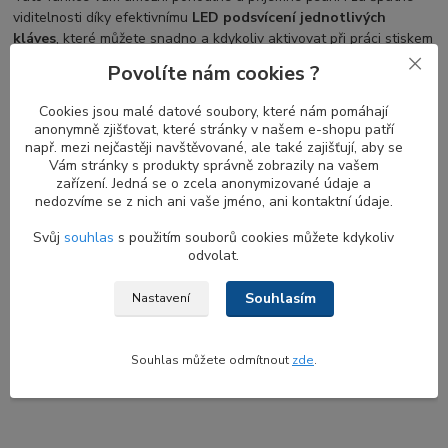
viditelnosti díky efektivnímu
LED podsvícení jednotlivých
kláves
, které můžete snadno a kdykoliv aktivovat při práci stiskem
uvedených kláves.
Povolíte nám cookies ?
Cookies jsou malé datové soubory, které nám pomáhají
anonymně zjišťovat, které stránky v našem e-shopu patří
Záměna nepodsvícené DELL klavesnice za
např. mezi nejčastěji navštěvované, ale také zajišťují, aby se
variantu s LED podsvícením
Vám stránky s produkty správně zobrazily na vašem
zařízení. Jedná se o zcela anonymizované údaje a
Při výměně
nepodsvícené klávesnice za klávesnici s podsvitem
nedozvíme se z nich ani vaše jméno, ani kontaktní údaje.
je třeba si uvědomit, že technologie obou klávesnic nejsou
identické, což může s sebou přinést nutnost výměny řady dalších
Svůj
souhlas
s použitím souborů cookies můžete kdykoliv
odvolat.
plastových dílů, včetně palmrestu či mřížky (shroudu) klávesnice.
Pokud si nejste jisti ohledně možnosti snadné výměny u svého
Souhlasím
modelu, prosím kontaktujte naši zákaznickou podporu s
Nastavení
konkrétním sériovým označením notebooku (tzv. service tag) pro
bližší informace. Service tag naleznete buď na štítku na spodní
Souhlas můžete odmítnout
zde
.
straně notebooku, nebo při zapnutí notebooku po stisknutí
klávesy F2 v systémovém BIOS prostředí.