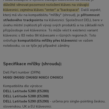
důležité věnovat pozornost rozložení kláves na stávající
klávesnici, zejména kláves "enter" a "backspace"
. Další aspekt,
který má vliv na kompatibilitu "mřížky" (shroud), je
přítomnost
středového trackpointu
na klávesnici. Společnost DELL bere v
úvahu místní zvyklosti při vývoji svých produktů a na základě nich
přizpůsobuje své klávesnice. To může vést k existenci variant
klávesnic s 83 nebo 84 klávesami v různých regionech. Toto
ovlivňuje
kompatibilitu mřížky přes klávesnici
ve vašem
notebooku, co se týče její případné záměny.
Specifikace mřížky (shroudu):
Dell Part number (DP/N):
MJ60J 0MJ60J OMJ60J MJ6OJ OMJ6OJ
Kompatibilita dle výrobce:
DELL Latitude 5280 (E5280)
DELL Latitude 5288 (E5288)
DELL Latitude 5290 (E5290)
- určena pro single-pointing českou,
slovenskou, UK a EU klávesnici.