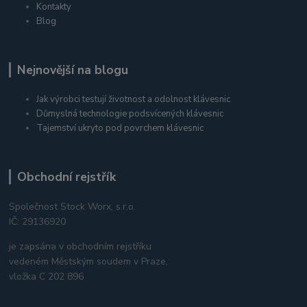
Kontakty
Blog
Nejnovější na blogu
Jak výrobci testují životnost a odolnost klávesnic
Důmyslná technologie podsvícených klávesnic
Tajemství ukryto pod povrchem klávesnic
Obchodní rejstřík
Společnost Stock Worx, s.r.o.
IČ: 29136920
je zapsána v obchodním rejstříku
vedeném Městským soudem v Praze,
vložka C 202 896