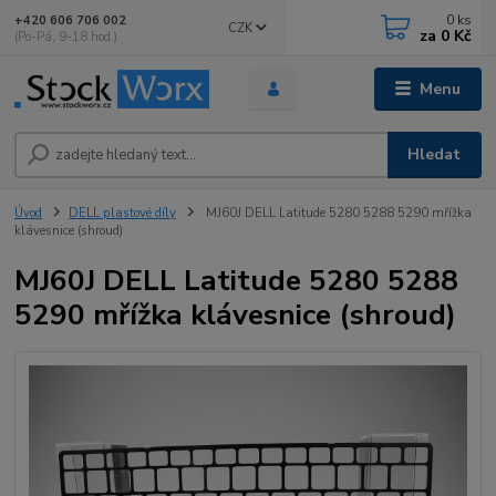
0
ks
+420 606 706 002
CZK
za
0 Kč
(Po-Pá, 9-18 hod.)
Menu
Hledat
Úvod
DELL plastové díly
MJ60J DELL Latitude 5280 5288 5290 mřížka
klávesnice (shroud)
MJ60J DELL Latitude 5280 5288
5290 mřížka klávesnice (shroud)