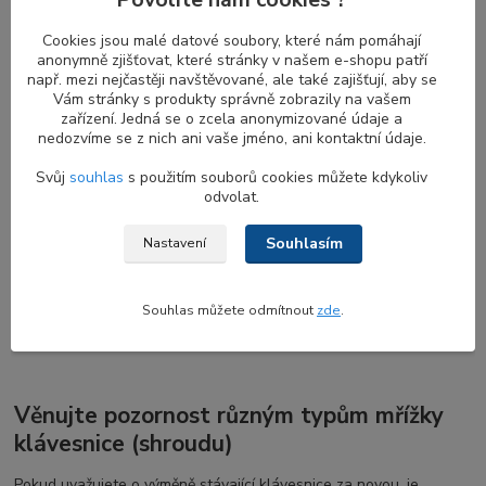
prachem, nečistotami a drobnými politími, která by mohla poškodit
Cookies jsou malé datové soubory, které nám pomáhají
vnitřní komponenty. U některých notebooků může hrát
mřížka
anonymně zjišťovat, které stránky v našem e-shopu patří
klávesnice
roli v odvádění tepla. Usměrňuje proudění vzduchu a
např. mezi nejčastěji navštěvované, ale také zajišťují, aby se
tepla pryč od vnitřních komponent, jako je procesor (CPU) a
Vám stránky s produkty správně zobrazily na vašem
grafická karta (GPU), což zabraňuje přehřátí.
zařízení. Jedná se o zcela anonymizované údaje a
nedozvíme se z nich ani vaše jméno, ani kontaktní údaje.
Svůj
souhlas
s použitím souborů cookies můžete kdykoliv
Shroud přispívá k pevnosti a odolnosti při
odvolat.
psaní na klávesnici
Souhlasím
Nastavení
U některých modelů přispívá mřížka klávesnice k dodatečné
pevnosti a integritě samotného rámu notebooku, což pomáhá
udržovat celkovou pevnost a stabilitu zařízení.
Shroud
má také
Souhlas můžete odmítnout
zde
.
vliv na pohodlí a plynulost psaní na klávesnici.
Věnujte pozornost různým typům mřížky
klávesnice (shroudu)
Pokud uvažujete o výměně stávající klávesnice za novou, je