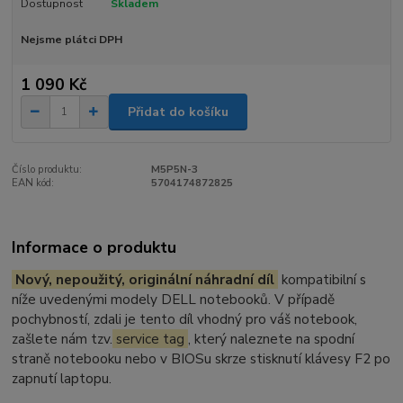
Dostupnost
Skladem
Nejsme plátci DPH
1 090 Kč
Přidat do košíku
Číslo produktu:
M5P5N-3
EAN kód:
5704174872825
Informace o produktu
Nový, nepoužitý, originální náhradní díl
kompatibilní s
níže uvedenými modely DELL notebooků. V případě
pochybností, zdali je tento díl vhodný pro váš notebook,
zašlete nám tzv.
service tag
, který naleznete na spodní
straně notebooku nebo v BIOSu skrze stisknutí klávesy F2 po
zapnutí laptopu.