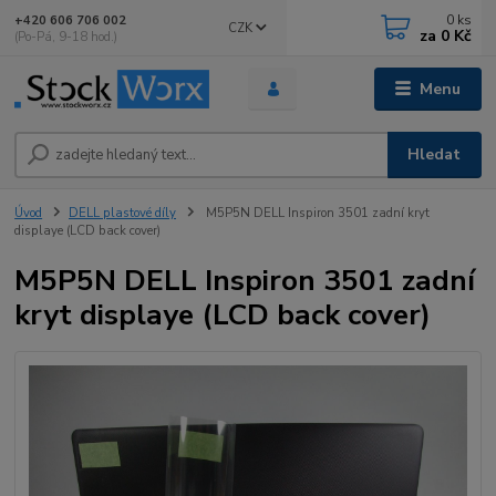
0
ks
+420 606 706 002
CZK
za
0 Kč
(Po-Pá, 9-18 hod.)
Menu
Hledat
Úvod
DELL plastové díly
M5P5N DELL Inspiron 3501 zadní kryt
displaye (LCD back cover)
M5P5N DELL Inspiron 3501 zadní
kryt displaye (LCD back cover)