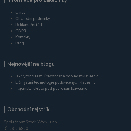
O nás
Obchodní podmínky
Reklamační řád
GDPR
Kontakty
Blog
Nejnovější na blogu
Jak výrobci testují životnost a odolnost klávesnic
Důmyslná technologie podsvícených klávesnic
Tajemství ukryto pod povrchem klávesnic
Obchodní rejstřík
Společnost Stock Worx, s.r.o.
IČ: 29136920