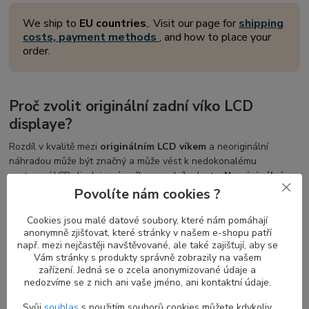
We ship to
EU countries
,. Visit our page for
shipping
costs, payment methods
, and how to place your
order.
Proč zvolit originální zadní víko LCD
displaye?
Rozdíl v kvalitě mezi
originálním LCD víkem
a neoriginální
náhradou může být značný a může vést k nedokonalému
sestavení LCD displeje, rámečku a zadního krytu.
Neoriginální
LCD víka
mohou mít problémy jako nepřesná barva, chybějící
Povolíte nám cookies ?
části, či mírně odlišné rozměry, které ztěžují nebo znemožňují
správnou kompletaci s ostatními částmi sestavy displeje.
Cookies jsou malé datové soubory, které nám pomáhají
anonymně zjišťovat, které stránky v našem e-shopu patří
např. mezi nejčastěji navštěvované, ale také zajišťují, aby se
Vám stránky s produkty správně zobrazily na vašem
Správná volba zadního víka LCD displaye
zařízení. Jedná se o zcela anonymizované údaje a
nedozvíme se z nich ani vaše jméno, ani kontaktní údaje.
pro váš notebook
Svůj
souhlas
s použitím souborů cookies můžete kdykoliv