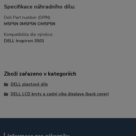
Specifikace náhradního dílu:
Dell Part number (DP/N):
M5P5N 0M5P5N OM5P5N
Kompatibilita dle výrobce:
DELL Inspiron 3501
Zboží zařazeno v kategoriích
DELL plastové díly
DELL LCD kryty a zadní víka displaye (back cover)
Informace pro zákazníky