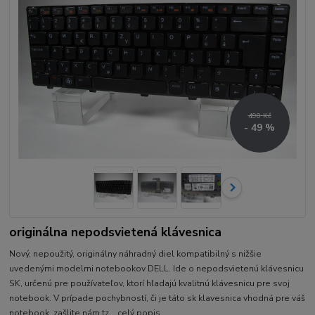
490 Kč
- 49 %
originálna nepodsvietená klávesnica
Nový, nepoužitý, originálny náhradný diel kompatibilný s nižšie
uvedenými modelmi notebookov DELL. Ide o nepodsvietenú klávesnicu
SK, určenú pre používateľov, ktorí hľadajú kvalitnú klávesnicu pre svoj
notebook. V prípade pochybností, či je táto sk klavesnica vhodná pre váš
notebook, zašlite nám tz...
celý popis