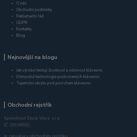
O nás
Obchodní podmínky
Reklamační řád
GDPR
Kontakty
Blog
Nejnovější na blogu
Jak výrobci testují životnost a odolnost klávesnic
Důmyslná technologie podsvícených klávesnic
Tajemství ukryto pod povrchem klávesnic
Obchodní rejstřík
Společnost Stock Worx, s.r.o.
IČ: 29136920
je zapsána v obchodním rejstříku