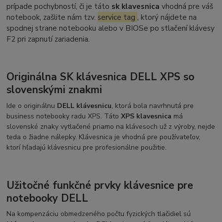
prípade pochybností, či je táto
sk klavesnica
vhodná pre váš
notebook, zašlite nám tzv.
service tag
, ktorý nájdete na
spodnej strane notebooku alebo v BIOSe po stlačení klávesy
F2 pri zapnutí zariadenia.
Originálna SK klávesnica DELL XPS so
slovenskými znakmi
Ide o originálnu
DELL klávesnicu
, ktorá bola navrhnutá pre
business notebooky radu XPS. Táto
XPS klavesnica
má
slovenské znaky vytlačené priamo na klávesoch už z výroby, nejde
teda o žiadne nálepky. Klávesnica je vhodná pre používateľov,
ktorí hľadajú klávesnicu pre profesionálne použitie.
Užitočné funkčné prvky klávesnice pre
notebooky DELL
Na kompenzáciu obmedzeného počtu fyzických tlačidiel sú