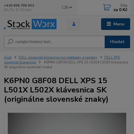
0
ks
+420 606 706 002
CZK
za
0 Kč
(Po-Pá, 9-18 hod.)
Menu
Hledat
Úvod
DELL slovenské klávesnice pro notebooky a laptopy
DELL XPS
slovenské klávesnice
K6PN0 G8F08 DELL XPS 15 L501X L502X klávesnica
SK (originálne slovenské znaky)
K6PN0 G8F08 DELL XPS 15
L501X L502X klávesnica SK
(originálne slovenské znaky)