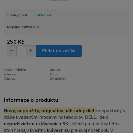
Dostupnost
Skladem
Nejsme plátci DPH
250 Kč
Přidat do košíku
Číslo produktu:
K0123
Výrobce:
DELL
Záruka:
24 měsíců
Informace o produktu
Nový, nepoužitý, originálny náhradný diel
kompatibilný s
nižšie uvedenými modelmi notebookov DELL. Ide o
nepodsvietenú klávesnicu SK
, určenú pre používateľov,
ktorí hľadajú kvalitnú
klávesnicu
pre svoj notebook. V