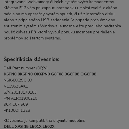
integrovanej webkamery či iných systémových komponentov.
Klávesa
F12
vám pri zapnutí notebooku umožní zvoliť, z akého
média sa má operačný systém spustiť, či už z interného disku
alebo z pripojeného USB zariadenia. V prípade problémov so
spustením systému Windows je možné ešte pred jeho načítaním
použiť klávesu
F8
, ktorá vyvolá ponuku možností pre riešenie
problémov so štartom systému.
Špecifikácia klávesnice:
Dell Part number (DP/N):
K6PN0 0K6PN0 OK6PN0 G8F08 0G8F08 OG8F08
NSK-DX2SC 09
V119525AK1
S/N.20113170183
P/N AER01900210
90.4IC07.S09
PK130OF1B28
Klávesnica je kompatibilná s týmito modelmi:
DELL XPS 15 L501X L502X