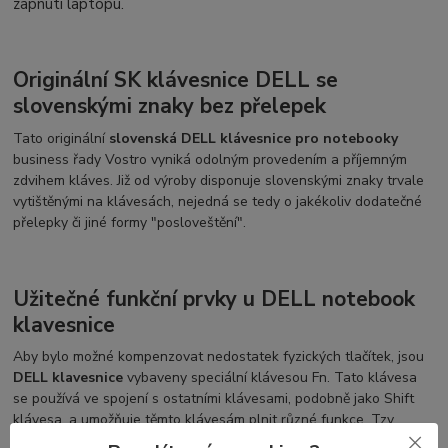
zapnutí laptopu.
Originální SK klávesnice DELL se
slovenskými znaky bez přelepek
Tato originální
slovenská DELL klávesnice pro notebooky
business řady Vostro vyniká odolným provedením a příjemným
zdvihem kláves. Již od výroby disponuje slovenskými znaky trvale
vytištěnými na klávesách, nejedná se tedy o jakékoliv dodatečné
přelepky či jiné formy "posloveštění".
Užitečné funkční prvky u DELL notebook
klavesnice
Aby bylo možné kompenzovat nedostatek fyzických tlačítek, jsou
DELL klavesnice
vybaveny speciální klávesou Fn. Tato klávesa
se používá ve spojení s ostatními klávesami, podobně jako Shift
klávesa, a umožňuje těmto klávesám plnit různé funkce. Tzv.
funkční klávesy se nacházejí v horním řádku, mají zvýrazněnou