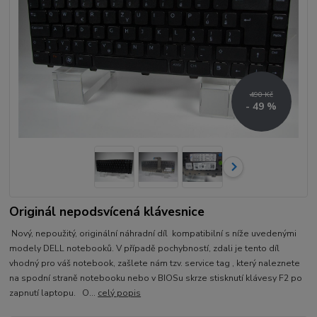
490 Kč
- 49 %
Originál nepodsvícená klávesnice
Nový, nepoužitý, originální náhradní díl kompatibilní s níže uvedenými
modely DELL notebooků. V případě pochybností, zdali je tento díl
vhodný pro váš notebook, zašlete nám tzv. service tag , který naleznete
na spodní straně notebooku nebo v BIOSu skrze stisknutí klávesy F2 po
zapnutí laptopu. O...
celý popis