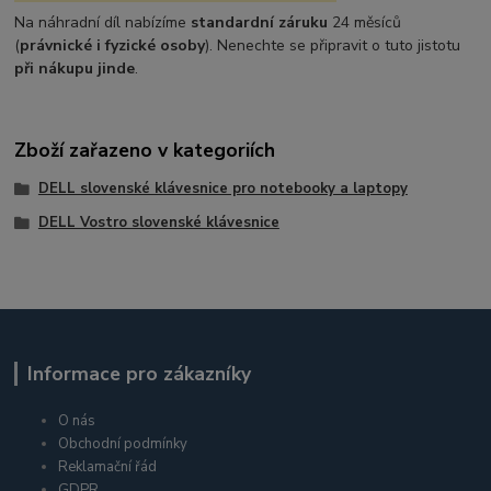
Na náhradní díl nabízíme
standardní záruku
24 měsíců
(
právnické i fyzické osoby
). Nenechte se připravit o tuto jistotu
při nákupu jinde
.
Zboží zařazeno v kategoriích
DELL slovenské klávesnice pro notebooky a laptopy
DELL Vostro slovenské klávesnice
Informace pro zákazníky
O nás
Obchodní podmínky
Reklamační řád
GDPR