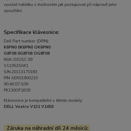
vyvolat nabídku s možnostmi jak postupovat při nápravě jeho
spouštění.
Specifikace klávesnice:
Dell Part number (DP/N):
K6PN0 0K6PN0 OK6PN0
G8F08 0G8F08 OG8F08
NSK-DX2SC 09
V119525AK1
S/N.20113170183
P/N AER01900210
90.4IC07.S09
PK130OF1B28
Klávesnice je kompatibilní s těmito modely:
DELL Vostro V131 V1450
Záruka na náhradní díl 24 měsíců: