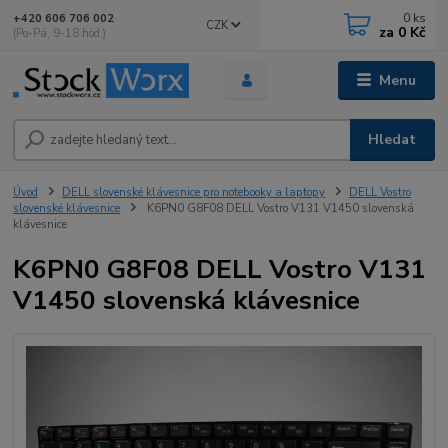
0
ks
+420 606 706 002
CZK
za
0 Kč
(Po-Pá, 9-18 hod.)
Menu
Hledat
Úvod
DELL slovenské klávesnice pro notebooky a laptopy
DELL Vostro
slovenské klávesnice
K6PN0 G8F08 DELL Vostro V131 V1450 slovenská
klávesnice
K6PN0 G8F08 DELL Vostro V131
V1450 slovenská klávesnice