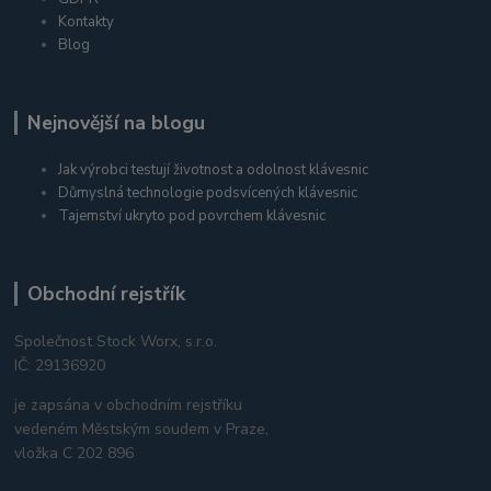
Kontakty
Blog
Nejnovější na blogu
Jak výrobci testují životnost a odolnost klávesnic
Důmyslná technologie podsvícených klávesnic
Tajemství ukryto pod povrchem klávesnic
Obchodní rejstřík
Společnost Stock Worx, s.r.o.
IČ: 29136920
je zapsána v obchodním rejstříku
vedeném Městským soudem v Praze,
vložka C 202 896