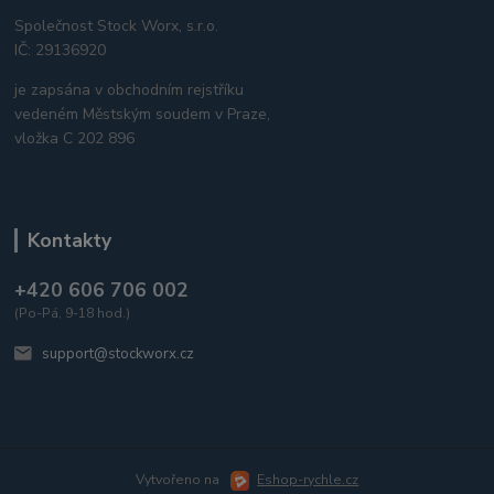
Společnost Stock Worx, s.r.o.
IČ: 29136920
je zapsána v obchodním rejstříku
vedeném Městským soudem v Praze,
vložka C 202 896
Kontakty
+420 606 706 002
(Po-Pá, 9-18 hod.)
support@stockworx.cz
Vytvořeno na
Eshop-rychle.cz