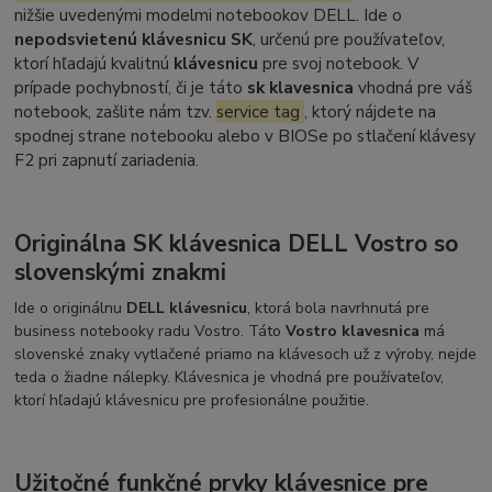
nižšie uvedenými modelmi notebookov DELL. Ide o
nepodsvietenú klávesnicu SK
, určenú pre používateľov,
ktorí hľadajú kvalitnú
klávesnicu
pre svoj notebook. V
prípade pochybností, či je táto
sk klavesnica
vhodná pre váš
notebook, zašlite nám tzv.
service tag
, ktorý nájdete na
spodnej strane notebooku alebo v BIOSe po stlačení klávesy
F2 pri zapnutí zariadenia.
Originálna SK klávesnica DELL Vostro so
slovenskými znakmi
Ide o originálnu
DELL klávesnicu
, ktorá bola navrhnutá pre
business notebooky radu Vostro. Táto
Vostro klavesnica
má
slovenské znaky vytlačené priamo na klávesoch už z výroby, nejde
teda o žiadne nálepky. Klávesnica je vhodná pre používateľov,
ktorí hľadajú klávesnicu pre profesionálne použitie.
Užitočné funkčné prvky klávesnice pre