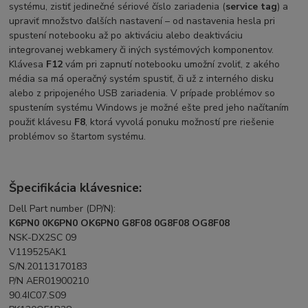
systému, zistiť jedinečné sériové číslo zariadenia (
service tag
) a
upraviť množstvo ďalších nastavení – od nastavenia hesla pri
spustení notebooku až po aktiváciu alebo deaktiváciu
integrovanej webkamery či iných systémových komponentov.
Klávesa
F12
vám pri zapnutí notebooku umožní zvoliť, z akého
média sa má operačný systém spustiť, či už z interného disku
alebo z pripojeného USB zariadenia. V prípade problémov so
spustením systému Windows je možné ešte pred jeho načítaním
použiť klávesu
F8
, ktorá vyvolá ponuku možností pre riešenie
problémov so štartom systému.
Špecifikácia klávesnice:
Dell Part number (DP/N):
K6PN0 0K6PN0 OK6PN0 G8F08 0G8F08 OG8F08
NSK-DX2SC 09
V119525AK1
S/N.20113170183
P/N AER01900210
90.4IC07.S09