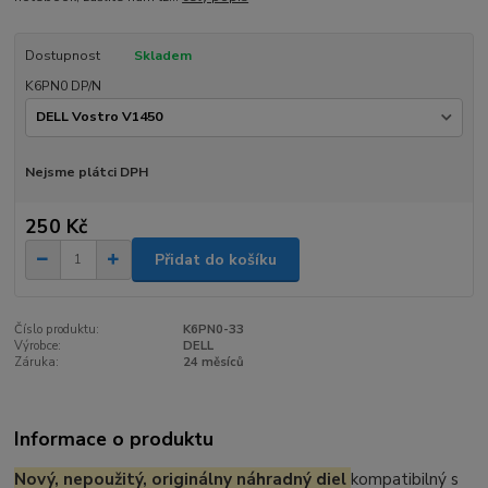
Dostupnost
Skladem
K6PN0 DP/N
Nejsme plátci DPH
250 Kč
Přidat do košíku
Číslo produktu:
K6PN0-33
Výrobce:
DELL
Záruka:
24 měsíců
Informace o produktu
Nový, nepoužitý, originálny náhradný diel
kompatibilný s