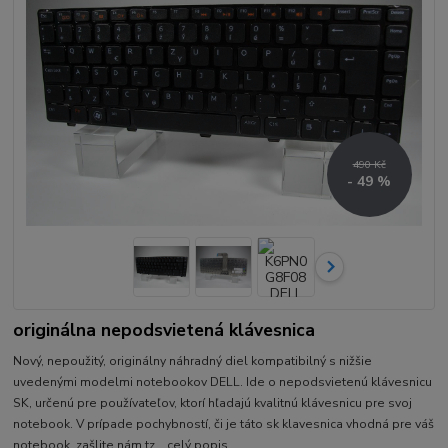
490 Kč
- 49 %
originálna nepodsvietená klávesnica
Nový, nepoužitý, originálny náhradný diel kompatibilný s nižšie
uvedenými modelmi notebookov DELL. Ide o nepodsvietenú klávesnicu
SK, určenú pre používateľov, ktorí hľadajú kvalitnú klávesnicu pre svoj
notebook. V prípade pochybností, či je táto sk klavesnica vhodná pre váš
notebook, zašlite nám tz...
celý popis