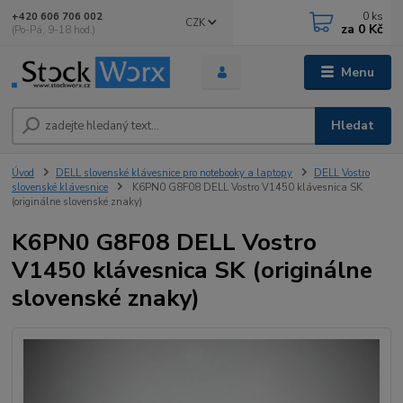
0
ks
+420 606 706 002
CZK
za
0 Kč
(Po-Pá, 9-18 hod.)
Menu
Hledat
Úvod
DELL slovenské klávesnice pro notebooky a laptopy
DELL Vostro
slovenské klávesnice
K6PN0 G8F08 DELL Vostro V1450 klávesnica SK
(originálne slovenské znaky)
K6PN0 G8F08 DELL Vostro
V1450 klávesnica SK (originálne
slovenské znaky)