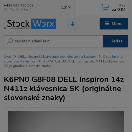
0
ks
+420 606 706 002
CZK
za
0 Kč
(Po-Pá, 9-18 hod.)
Menu
Hledat
Úvod
DELL slovenské klávesnice pro notebooky a laptopy
DELL Inspiron
slovenské klávesnice
K6PN0 G8F08 DELL Inspiron 14z N411z klávesnica
SK (originálne slovenské znaky)
K6PN0 G8F08 DELL Inspiron 14z
N411z klávesnica SK (originálne
slovenské znaky)