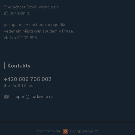
Společnost Stock Worx, s.r.o.
IČ: 29136920
je zapsána v obchodním rejstříku
vedeném Městským soudem v Praze,
vložka C 202 896
Kontakty
+420 606 706 002
(Po-Pá, 9-18 hod.)
support@stockworx.cz
Vytvořeno na
Eshop-rychle.cz