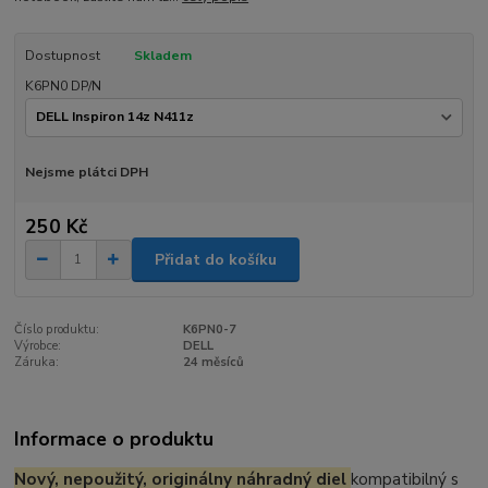
Dostupnost
Skladem
K6PN0 DP/N
Nejsme plátci DPH
250 Kč
Přidat do košíku
Číslo produktu:
K6PN0-7
Výrobce:
DELL
Záruka:
24 měsíců
Informace o produktu
Nový, nepoužitý, originálny náhradný diel
kompatibilný s