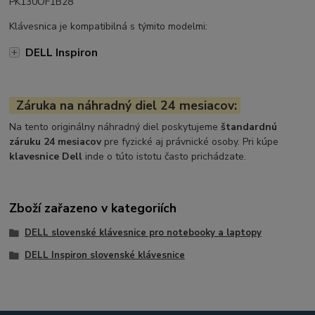
PK130OF1B28
Klávesnica je kompatibilná s týmito modelmi:
DELL Inspiron
Záruka na náhradný diel 24 mesiacov:
Na tento originálny náhradný diel poskytujeme
štandardnú
záruku 24 mesiacov
pre fyzické aj právnické osoby. Pri kúpe
klavesnice Dell
inde o túto istotu často prichádzate.
Zboží zařazeno v kategoriích
DELL slovenské klávesnice pro notebooky a laptopy
DELL Inspiron slovenské klávesnice