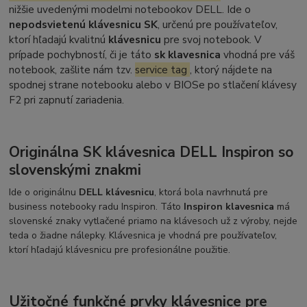
nižšie uvedenými modelmi notebookov DELL. Ide o
nepodsvietenú klávesnicu SK
, určenú pre používateľov,
ktorí hľadajú kvalitnú
klávesnicu
pre svoj notebook. V
prípade pochybností, či je táto
sk klavesnica
vhodná pre váš
notebook, zašlite nám tzv.
service tag
, ktorý nájdete na
spodnej strane notebooku alebo v BIOSe po stlačení klávesy
F2 pri zapnutí zariadenia.
Originálna SK klávesnica DELL Inspiron so
slovenskými znakmi
Ide o originálnu
DELL klávesnicu
, ktorá bola navrhnutá pre
business notebooky radu Inspiron. Táto
Inspiron klavesnica
má
slovenské znaky vytlačené priamo na klávesoch už z výroby, nejde
teda o žiadne nálepky. Klávesnica je vhodná pre používateľov,
ktorí hľadajú klávesnicu pre profesionálne použitie.
Užitočné funkčné prvky klávesnice pre