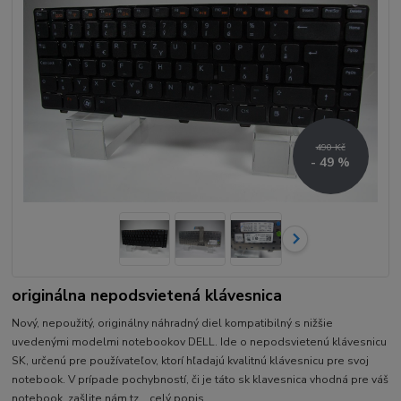
490 Kč
- 49 %
originálna nepodsvietená klávesnica
Nový, nepoužitý, originálny náhradný diel kompatibilný s nižšie
uvedenými modelmi notebookov DELL. Ide o nepodsvietenú klávesnicu
SK, určenú pre používateľov, ktorí hľadajú kvalitnú klávesnicu pre svoj
notebook. V prípade pochybností, či je táto sk klavesnica vhodná pre váš
notebook, zašlite nám tz...
celý popis