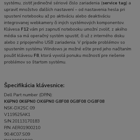
systému, zistiť jedinečné sériové číslo zariadenia (
service tag
) a
upraviť množstvo ďalších nastavení – od nastavenia hesla pri
spustení notebooku až po aktiváciu alebo deaktiváciu
integrovanej webkamery či iných systémových komponentov.
Klávesa
F12
vám pri zapnutí notebooku umožní zvoliť, z akého
média sa má operačný systém spustiť, či už z interného disku
alebo z pripojeného USB zariadenia. V prípade problémov so
spustením systému Windows je možné ešte pred jeho načítaním
použiť klávesu
F8
, ktorá vyvolá ponuku možností pre riešenie
problémov so štartom systému.
Špecifikácia klávesnice:
Dell Part number (DP/N):
K6PN0 0K6PN0 OK6PN0 G8F08 0G8F08 OG8F08
NSK-DX2SC 09
V119525AK1
S/N.20113170183
P/N AER01900210
90.4IC07.S09