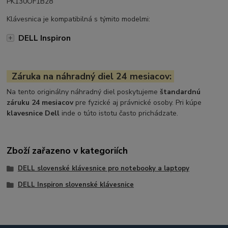
PK130OF1B28
Klávesnica je kompatibilná s týmito modelmi:
DELL Inspiron
Záruka na náhradný diel 24 mesiacov:
Na tento originálny náhradný diel poskytujeme
štandardnú
záruku 24 mesiacov
pre fyzické aj právnické osoby. Pri kúpe
klavesnice Dell
inde o túto istotu často prichádzate.
Zboží zařazeno v kategoriích
DELL slovenské klávesnice pro notebooky a laptopy
DELL Inspiron slovenské klávesnice