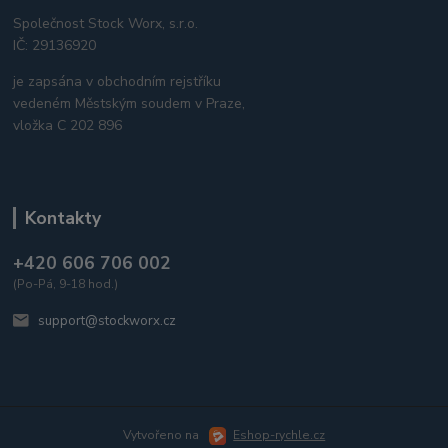
Společnost Stock Worx, s.r.o.
IČ: 29136920
je zapsána v obchodním rejstříku
vedeném Městským soudem v Praze,
vložka C 202 896
Kontakty
+420 606 706 002
(Po-Pá, 9-18 hod.)
support@stockworx.cz
Vytvořeno na
Eshop-rychle.cz