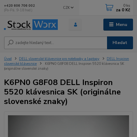
0
ks
+420 606 706 002
CZK
za
0 Kč
(Po-Pá, 9-18 hod.)
Menu
Hledat
Úvod
DELL slovenské klávesnice pro notebooky a laptopy
DELL Inspiron
slovenské klávesnice
K6PN0 G8F08 DELL Inspiron 5520 klávesnica SK
(originálne slovenské znaky)
K6PN0 G8F08 DELL Inspiron
5520 klávesnica SK (originálne
slovenské znaky)