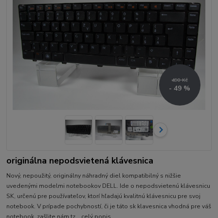
490 Kč
- 49 %
originálna nepodsvietená klávesnica
Nový, nepoužitý, originálny náhradný diel kompatibilný s nižšie
uvedenými modelmi notebookov DELL. Ide o nepodsvietenú klávesnicu
SK, určenú pre používateľov, ktorí hľadajú kvalitnú klávesnicu pre svoj
notebook. V prípade pochybností, či je táto sk klavesnica vhodná pre váš
notebook, zašlite nám tz...
celý popis