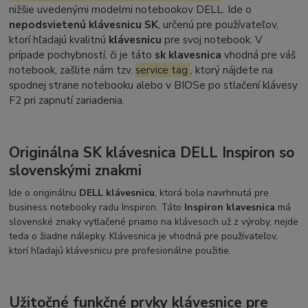
nižšie uvedenými modelmi notebookov DELL. Ide o
nepodsvietenú klávesnicu SK
, určenú pre používateľov,
ktorí hľadajú kvalitnú
klávesnicu
pre svoj notebook. V
prípade pochybností, či je táto
sk klavesnica
vhodná pre váš
notebook, zašlite nám tzv.
service tag
, ktorý nájdete na
spodnej strane notebooku alebo v BIOSe po stlačení klávesy
F2 pri zapnutí zariadenia.
Originálna SK klávesnica DELL Inspiron so
slovenskými znakmi
Ide o originálnu
DELL klávesnicu
, ktorá bola navrhnutá pre
business notebooky radu Inspiron. Táto
Inspiron klavesnica
má
slovenské znaky vytlačené priamo na klávesoch už z výroby, nejde
teda o žiadne nálepky. Klávesnica je vhodná pre používateľov,
ktorí hľadajú klávesnicu pre profesionálne použitie.
Užitočné funkčné prvky klávesnice pre