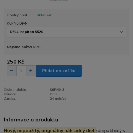
Dostupnost
Skladem
K6PN0 DP/N
Nejsme plátci DPH
250 Kč
Přidat do košíku
Číslo produktu:
K6PN0-3
Výrobce:
DELL
Záruka:
24 měsíců
Informace o produktu
Nový, nepoužitý, originálny náhradný diel
kompatibilný s