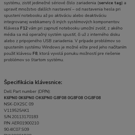
systému, zistiť jedinečné sériové číslo zariadenia (
service tag
) a
upraviť množstvo ďalších nastavení – od nastavenia hesla pri
spustení notebooku až po aktiváciu alebo deaktiváciu
integrovanej webkamery či iných systémových komponentov.
Klávesa
F12
vám pri zapnutí notebooku umožní zvoliť, z akého
média sa má operačný systém spustiť, či už z interného disku
alebo z pripojeného USB zariadenia. V prípade problémov so
spustením systému Windows je možné ešte pred jeho načítaním
použiť klávesu
F8
, ktorá vyvolá ponuku možností pre riešenie
problémov so štartom systému.
Špecifikácia klávesnice:
Dell Part number (DP/N):
K6PN0 0K6PN0 OK6PN0 G8F08 0G8F08 OG8F08
NSK-DX2SC 09
V119525AK1
S/N.20113170183
P/N AER01900210
90.4IC07.S09