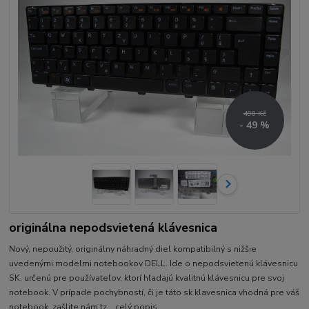
490 Kč
- 49 %
originálna nepodsvietená klávesnica
Nový, nepoužitý, originálny náhradný diel kompatibilný s nižšie
uvedenými modelmi notebookov DELL. Ide o nepodsvietenú klávesnicu
SK, určenú pre používateľov, ktorí hľadajú kvalitnú klávesnicu pre svoj
notebook. V prípade pochybností, či je táto sk klavesnica vhodná pre váš
notebook, zašlite nám tz...
celý popis