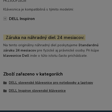
PK130OF1B28
Klávesnica je kompatibilná s týmito modelmi:
DELL Inspiron
Záruka na náhradný diel 24 mesiacov:
Na tento originálny náhradný diel poskytujeme
štandardnú
záruku 24 mesiacov
pre fyzické aj právnické osoby. Pri kúpe
klavesnice Dell
inde o túto istotu často prichádzate.
Zboží zařazeno v kategoriích
DELL slovenské klávesnice pro notebooky a laptopy
DELL Inspiron slovenské klávesnice