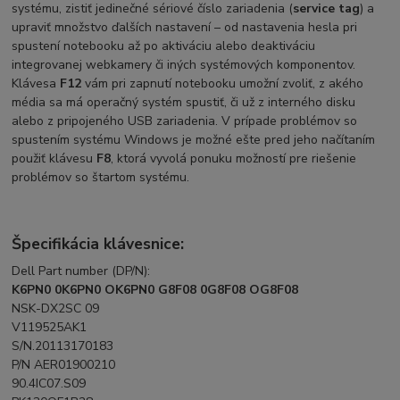
systému, zistiť jedinečné sériové číslo zariadenia (
service tag
) a
upraviť množstvo ďalších nastavení – od nastavenia hesla pri
spustení notebooku až po aktiváciu alebo deaktiváciu
integrovanej webkamery či iných systémových komponentov.
Klávesa
F12
vám pri zapnutí notebooku umožní zvoliť, z akého
média sa má operačný systém spustiť, či už z interného disku
alebo z pripojeného USB zariadenia. V prípade problémov so
spustením systému Windows je možné ešte pred jeho načítaním
použiť klávesu
F8
, ktorá vyvolá ponuku možností pre riešenie
problémov so štartom systému.
Špecifikácia klávesnice:
Dell Part number (DP/N):
K6PN0 0K6PN0 OK6PN0 G8F08 0G8F08 OG8F08
NSK-DX2SC 09
V119525AK1
S/N.20113170183
P/N AER01900210
90.4IC07.S09