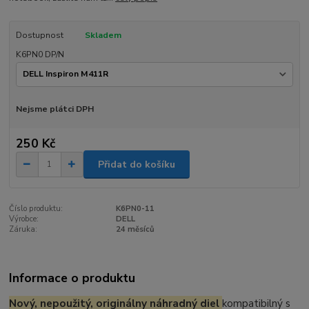
Dostupnost
Skladem
K6PN0 DP/N
Nejsme plátci DPH
250 Kč
Přidat do košíku
Číslo produktu:
K6PN0-11
Výrobce:
DELL
Záruka:
24 měsíců
Informace o produktu
Nový, nepoužitý, originálny náhradný diel
kompatibilný s