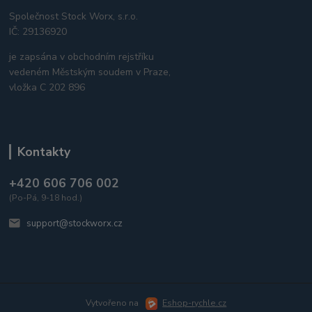
Společnost Stock Worx, s.r.o.
IČ: 29136920
je zapsána v obchodním rejstříku
vedeném Městským soudem v Praze,
vložka C 202 896
Kontakty
+420 606 706 002
(Po-Pá, 9-18 hod.)
support@stockworx.cz
Vytvořeno na
Eshop-rychle.cz