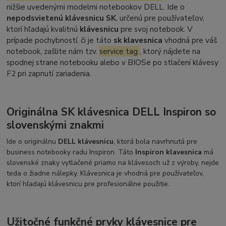
nižšie uvedenými modelmi notebookov DELL. Ide o
nepodsvietenú klávesnicu SK
, určenú pre používateľov,
ktorí hľadajú kvalitnú
klávesnicu
pre svoj notebook. V
prípade pochybností, či je táto
sk klavesnica
vhodná pre váš
notebook, zašlite nám tzv.
service tag
, ktorý nájdete na
spodnej strane notebooku alebo v BIOSe po stlačení klávesy
F2 pri zapnutí zariadenia.
Originálna SK klávesnica DELL Inspiron so
slovenskými znakmi
Ide o originálnu
DELL klávesnicu
, ktorá bola navrhnutá pre
business notebooky radu Inspiron. Táto
Inspiron klavesnica
má
slovenské znaky vytlačené priamo na klávesoch už z výroby, nejde
teda o žiadne nálepky. Klávesnica je vhodná pre používateľov,
ktorí hľadajú klávesnicu pre profesionálne použitie.
Užitočné funkčné prvky klávesnice pre