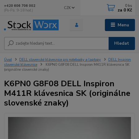
0
ks
+420 606 706 002
CZK
za
0 Kč
(Po-Pá, 9-18 hod.)
Menu
Hledat
Úvod
DELL slovenské klávesnice pro notebooky a laptopy
DELL Inspiron
slovenské klávesnice
K6PN0 G8F08 DELL Inspiron M411R klávesnica SK
(originálne slovenské znaky)
K6PN0 G8F08 DELL Inspiron
M411R klávesnica SK (originálne
slovenské znaky)