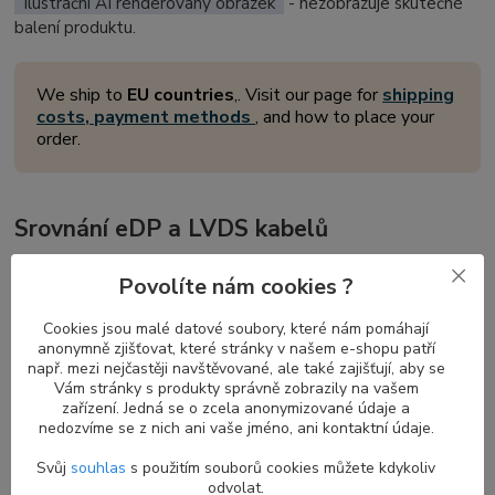
Ilustrační AI renderovaný obrázek
- nezobrazuje skutečné
balení produktu.
We ship to
EU countries
,. Visit our page for
shipping
costs, payment methods
, and how to place your
order.
Srovnání eDP a LVDS kabelů
eDP
(Embedded DisplayPort) a
LVDS
(Low-Voltage Differential
Povolíte nám cookies ?
Signaling)
LCD kabely
spojují display se základní deskou v
noteboocích a dalších zařízeních. Oba přenášejí video signály, ale
Cookies jsou malé datové soubory, které nám pomáhají
liší se technologií a výkonem.
eDP kabel
podporuje vyšší rozlišení
anonymně zjišťovat, které stránky v našem e-shopu patří
a rychlejší přenos dat, což zajišťuje plynulý chod displeje v
např. mezi nejčastěji navštěvované, ale také zajišťují, aby se
moderních zařízeních.
LVDS kabel
, také známý jako
LCD flex
Vám stránky s produkty správně zobrazily na vašem
zařízení. Jedná se o zcela anonymizované údaje a
kabel
, používá starší technologii přenosu a je flexibilní, což je
nedozvíme se z nich ani vaše jméno, ani kontaktní údaje.
výhodné při montáži a opravách displejů. Hlavní rozdíl spočívá v
tom, že eDP je výkonnější a vhodný pro novější displeje, zatímco
Svůj
souhlas
s použitím souborů cookies můžete kdykoliv
LVDS je vhodný pro starší nebo méně náročné displeje.
odvolat.