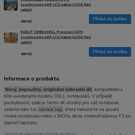
touchscreen eDP LCD kabel (LVDS flex
cable)
Přidat do košíku
490 Kč
KGK1T D69D4 DELL Precision 3470
touchscreen eDP LCD kabel (LVDS flex
cable)
Přidat do košíku
490 Kč
Informace o produktu
Nový, nepoužitý, originální náhradní díl
kompatibilní s
níže uvedenými modely DELL notebooků. V případě
pochybností, zdali je tento díl vhodný pro váš notebook,
zašlete nám tzv.
service tag
, který naleznete na spodní
straně notebooku nebo v BIOSu skrze stisknutí klávesy F2 po
zapnutí laptopu.