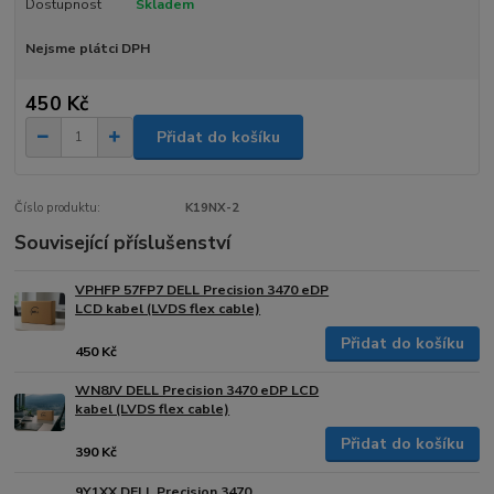
Dostupnost
Skladem
Nejsme plátci DPH
450 Kč
Přidat do košíku
Číslo produktu:
K19NX-2
Související příslušenství
VPHFP 57FP7 DELL Precision 3470 eDP
LCD kabel (LVDS flex cable)
Přidat do košíku
450 Kč
WN8JV DELL Precision 3470 eDP LCD
kabel (LVDS flex cable)
Přidat do košíku
390 Kč
9Y1XX DELL Precision 3470