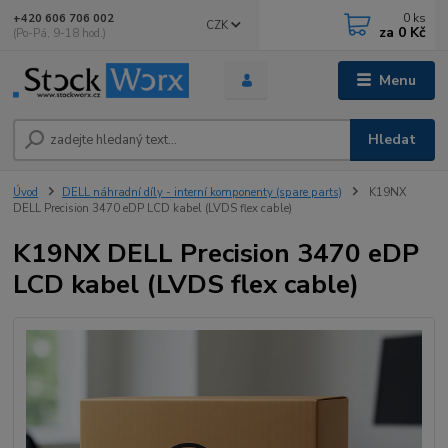
0
ks
+420 606 706 002
CZK
za
0 Kč
(Po-Pá, 9-18 hod.)
Menu
Hledat
Úvod
DELL náhradní díly - interní komponenty (spare parts)
K19NX
DELL Precision 3470 eDP LCD kabel (LVDS flex cable)
K19NX DELL Precision 3470 eDP
LCD kabel (LVDS flex cable)