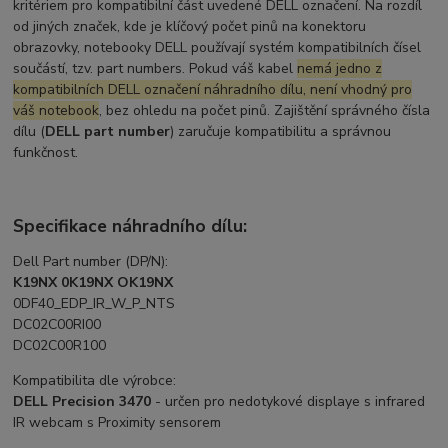
kritériem pro kompatibilní část uvedené DELL označení. Na rozdíl
od jiných značek, kde je klíčový počet pinů na konektoru
obrazovky, notebooky DELL používají systém kompatibilních čísel
součástí, tzv. part numbers. Pokud váš kabel
nemá jedno z
kompatibilních DELL označení náhradního dílu, není vhodný pro
váš notebook
, bez ohledu na počet pinů. Zajištění správného čísla
dílu (
DELL part number
) zaručuje kompatibilitu a správnou
funkčnost.
Specifikace náhradního dílu:
Dell Part number (DP/N):
K19NX 0K19NX OK19NX
0DF40_EDP_IR_W_P_NTS
DC02C00RI00
DC02C00R100
Kompatibilita dle výrobce:
DELL Precision 3470
- určen pro nedotykové displaye s infrared
IR webcam s Proximity sensorem