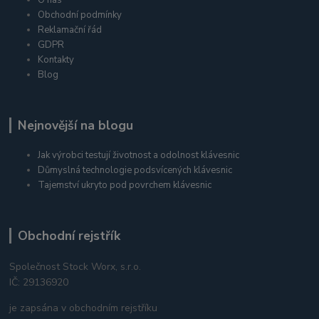
Obchodní podmínky
Reklamační řád
GDPR
Kontakty
Blog
Nejnovější na blogu
Jak výrobci testují životnost a odolnost klávesnic
Důmyslná technologie podsvícených klávesnic
Tajemství ukryto pod povrchem klávesnic
Obchodní rejstřík
Společnost Stock Worx, s.r.o.
IČ: 29136920
je zapsána v obchodním rejstříku