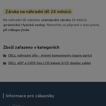
Záruka na náhradní díl 24 měsíců:
Na náhradní díl nabízíme
standardní záruku
24 měsíců
(
právnické i fyzické osoby
). Nenechte se připravit o tuto jistotu
při nákupu jinde
.
Zboží zařazeno v kategoriích
DELL náhradní díly - interní komponenty (spare parts)
DELL eDP a LVDS flex LCD kabely (LCD display cable)
Informace pro zákazníky
O nás