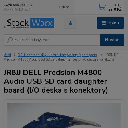
0
ks
+420 606 706 002
CZK
za
0 Kč
(Po-Pá, 9-18 hod.)
Menu
Hledat
Úvod
DELL náhradní díly - interní komponenty (spare parts)
JR8JJ DELL
Precision M4800 Audio USB SD card daughter board (I/O deska s konektory)
JR8JJ DELL Precision M4800
Audio USB SD card daughter
board (I/O deska s konektory)