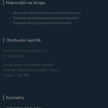
Nejnovější na blogu
Jak výrobci testují životnost a odolnost klávesnic
Důmyslná technologie podsvícených klávesnic
Tajemství ukryto pod povrchem klávesnic
Obchodní rejstřík
Společnost Stock Worx, s.r.o.
IČ: 29136920
je zapsána v obchodním rejstříku
vedeném Městským soudem v Praze,
vložka C 202 896
Kontakty