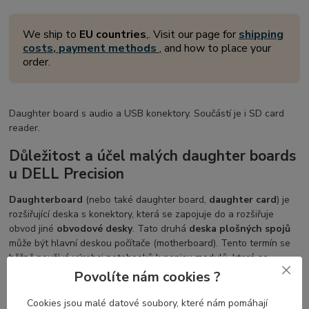
We ship to
EU countries
,. Visit our page for
shipping
costs, payment methods
, and how to place your
order.
Daughter board s audio a USB konektory. Součástí je i SD card
reader.
Důležitost a účel malých daughter boards
u DELL Precision
Daughterboard
(nebo také daughter board,
daughter card
) je
rozšiřující deska s konektory, která se zapojuje do a rozšiřuje
obvod jiné
obvodové desky
. Tato druhá
deska plošných spojů
může být hlavní deskou počítače (motherboard). Tento termín se
běžně používá výrobci notebooků k popisu modulů, které se
připojují k existující základní desce.
Povolíte nám cookies ?
Cookies jsou malé datové soubory, které nám pomáhají