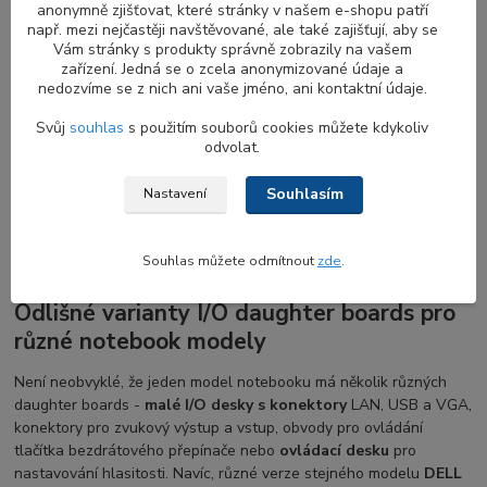
anonymně zjišťovat, které stránky v našem e-shopu patří
Specifický design rozšiřujících destiček s
např. mezi nejčastěji navštěvované, ale také zajišťují, aby se
konektory pro notebooky DELL
Vám stránky s produkty správně zobrazily na vašem
zařízení. Jedná se o zcela anonymizované údaje a
nedozvíme se z nich ani vaše jméno, ani kontaktní údaje.
Daughter boards
jsou často vyžadovány specifickým designem
konstrukce notebooku, kde by bylo nepraktické nebo nemožné
Svůj
souhlas
s použitím souborů cookies můžete kdykoliv
umístit základní desku do chassis kvůli vyčnívajícím okrajům nebo
odvolat.
velikosti, která se nevejde. Z tohoto důvodu je hlavní deska
očištěna od rozšíření (daughter boards), která se k ní připojují
Souhlasím
Nastavení
jednotlivě, což umožňuje snadnou montáž nebo výměnu
komponent.
Souhlas můžete odmítnout
zde
.
Odlišné varianty I/O daughter boards pro
různé notebook modely
Není neobvyklé, že jeden model notebooku má několik různých
daughter boards -
malé I/O desky s konektory
LAN, USB a VGA,
konektory pro zvukový výstup a vstup, obvody pro ovládání
tlačítka bezdrátového přepínače nebo
ovládací desku
pro
nastavování hlasitosti. Navíc, různé verze stejného modelu
DELL