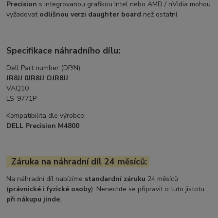
Precision
s integrovanou grafikou Intel nebo AMD / nVidia mohou
vyžadovat
odlišnou verzi daughter board
než ostatní.
Specifikace náhradního dílu:
Dell Part number (DP/N):
JR8JJ 0JR8JJ OJR8JJ
VAQ10
LS-9771P
Kompatibilita dle výrobce:
DELL Precision M4800
Záruka na náhradní díl 24 měsíců:
Na náhradní díl nabízíme
standardní záruku
24 měsíců
(
právnické i fyzické osoby
). Nenechte se připravit o tuto jistotu
při nákupu jinde
.