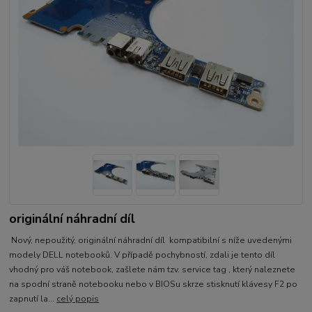
originální náhradní díl
Nový, nepoužitý, originální náhradní díl kompatibilní s níže uvedenými
modely DELL notebooků. V případě pochybností, zdali je tento díl
vhodný pro váš notebook, zašlete nám tzv. service tag , který naleznete
na spodní straně notebooku nebo v BIOSu skrze stisknutí klávesy F2 po
zapnutí la...
celý popis