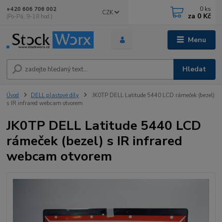
0
ks
+420 606 706 002
CZK
za
0 Kč
(Po-Pá, 9-18 hod.)
Menu
Hledat
Úvod
DELL plastové díly
JK0TP DELL Latitude 5440 LCD rámeček (bezel)
s IR infrared webcam otvorem
JK0TP DELL Latitude 5440 LCD
rámeček (bezel) s IR infrared
webcam otvorem