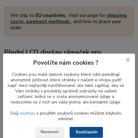
We ship to
EU countries
,. Visit our page for
shipping
costs, payment methods
, and how to place your
order.
Přední LCD display rámeček pro
notebooky DELL Latitude
Povolíte nám cookies ?
Přední
display rámeček
je důležitou součástí každého notebooku,
Cookies jsou malé datové soubory, které nám pomáhají
která obklopuje a chrání obrazovku současných modelů
anonymně zjišťovat, které stránky v našem e-shopu patří
notebooků v zavřeném stavu prostřednictvím skrytého
magnetu
např. mezi nejčastěji navštěvované, ale také zajišťují, aby se
Vám stránky s produkty správně zobrazily na vašem
na zadní straně
. Tento magnet zajišťuje pevné sevření displeje s
zařízení. Jedná se o zcela anonymizované údaje a
tělem notebooku při jeho zaklapnutí, což přispívá k bezpečnosti a
nedozvíme se z nich ani vaše jméno, ani kontaktní údaje.
stabilitě vašeho zařízení.
Svůj
souhlas
s použitím souborů cookies můžete kdykoliv
odvolat.
Kompatibilita rámečků s a bez otvoru pro
Souhlasím
Nastavení
webkameru