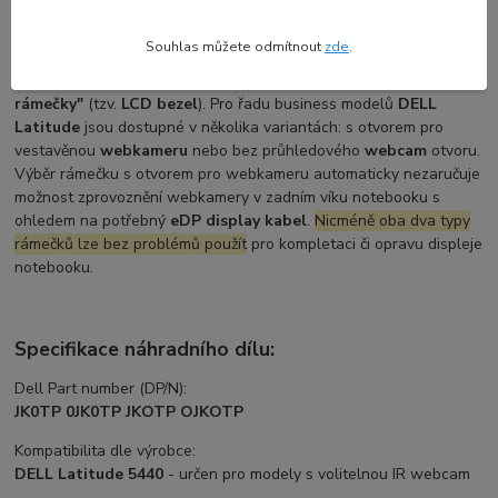
Přestože moderní notebooky (vyrobené po roce 2014 a dále)
Souhlas můžete odmítnout
zde
.
standardně používají
LED displeje
, na základě zažité zvyklosti či
tradice se přední rámečky displeje stále označují jako
"LCD
rámečky"
(tzv.
LCD bezel
). Pro řadu business modelů
DELL
Latitude
jsou dostupné v několika variantách: s otvorem pro
vestavěnou
webkameru
nebo bez průhledového
webcam
otvoru.
Výběr rámečku s otvorem pro webkameru automaticky nezaručuje
možnost zprovoznění webkamery v zadním víku notebooku s
ohledem na potřebný
eDP display kabel
.
Nicméně oba dva typy
rámečků lze bez problémů použít
pro kompletaci či opravu displeje
notebooku.
Specifikace náhradního dílu:
Dell Part number (DP/N):
JK0TP 0JK0TP JKOTP OJKOTP
Kompatibilita dle výrobce:
DELL Latitude 5440
- určen pro modely s volitelnou IR webcam