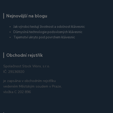
Nejnovější na blogu
Jak výrobci testují životnost a odolnost klávesnic
Důmyslná technologie podsvícených klávesnic
Tajemství ukryto pod povrchem klávesnic
Obchodní rejstřík
Společnost Stock Worx, s.r.o.
IČ: 29136920
je zapsána v obchodním rejstříku
vedeném Městským soudem v Praze,
vložka C 202 896