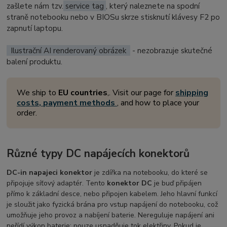
zašlete nám tzv.
service tag
, který naleznete na spodní
straně notebooku nebo v BIOSu skrze stisknutí klávesy F2 po
zapnutí laptopu.
Ilustrační AI renderovaný obrázek
- nezobrazuje skutečné
balení produktu.
We ship to
EU countries
,. Visit our page for
shipping
costs, payment methods
, and how to place your
order.
Různé typy DC napájecích konektorů
DC-in napajeci konektor
je zdířka na notebooku, do které se
připojuje síťový adaptér. Tento
konektor DC
je buď připájen
přímo k základní desce, nebo připojen kabelem. Jeho hlavní funkcí
je sloužit jako fyzická brána pro vstup napájení do notebooku, což
umožňuje jeho provoz a nabíjení baterie. Nereguluje napájení ani
neřídí výkon baterie; pouze usnadňuje tok elektřiny. Pokud je