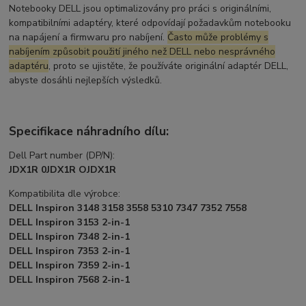
Notebooky DELL jsou optimalizovány pro práci s originálními,
kompatibilními adaptéry, které odpovídají požadavkům notebooku
na napájení a firmwaru pro nabíjení.
Často může problémy s
nabíjením způsobit použití jiného než DELL nebo nesprávného
adaptéru
, proto se ujistěte, že používáte originální adaptér DELL,
abyste dosáhli nejlepších výsledků.
Specifikace náhradního dílu:
Dell Part number (DP/N):
JDX1R 0JDX1R OJDX1R
Kompatibilita dle výrobce:
DELL Inspiron 3148 3158 3558 5310 7347 7352 7558
DELL Inspiron 3153 2-in-1
DELL Inspiron 7348 2-in-1
DELL Inspiron 7353 2-in-1
DELL Inspiron 7359 2-in-1
DELL Inspiron 7568 2-in-1