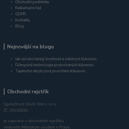
Obchodní podmínky
Reklamační řád
GDPR
Kontakty
Blog
Nejnovější na blogu
Jak výrobci testují životnost a odolnost klávesnic
Důmyslná technologie podsvícených klávesnic
Tajemství ukryto pod povrchem klávesnic
Obchodní rejstřík
Společnost Stock Worx, s.r.o.
IČ: 29136920
je zapsána v obchodním rejstříku
vedeném Městským soudem v Praze,