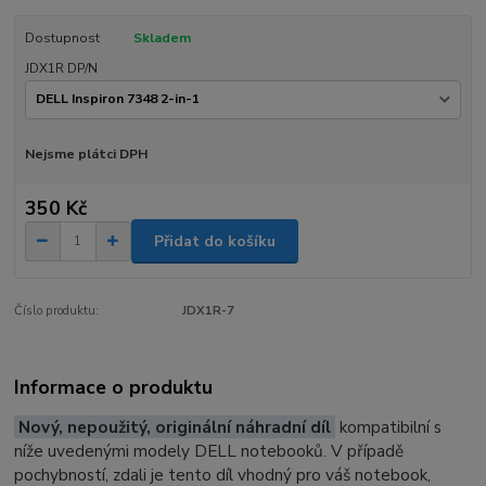
Dostupnost
Skladem
JDX1R DP/N
Nejsme plátci DPH
350 Kč
Přidat do košíku
Číslo produktu:
JDX1R-7
Informace o produktu
Nový, nepoužitý, originální náhradní díl
kompatibilní s
níže uvedenými modely DELL notebooků. V případě
pochybností, zdali je tento díl vhodný pro váš notebook,