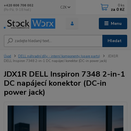
0
ks
+420 606 706 002
CZK
za
0 Kč
(Po-Pá, 9-18 hod.)
Menu
Hledat
Úvod
DELL náhradní díly - interní komponenty (spare parts)
JDX1R
DELL Inspiron 7348 2-in-1 DC napájecí konektor (DC-in power jack)
JDX1R DELL Inspiron 7348 2-in-1
DC napájecí konektor (DC-in
power jack)