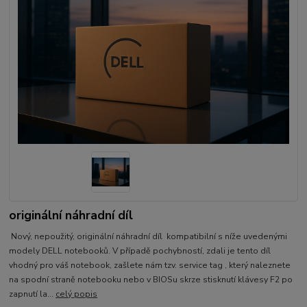
originální náhradní díl
Nový, nepoužitý, originální náhradní díl kompatibilní s níže uvedenými
modely DELL notebooků. V případě pochybností, zdali je tento díl
vhodný pro váš notebook, zašlete nám tzv. service tag , který naleznete
na spodní straně notebooku nebo v BIOSu skrze stisknutí klávesy F2 po
zapnutí la...
celý popis