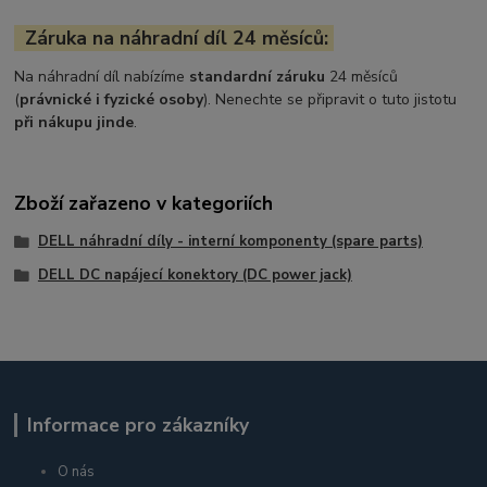
Záruka na náhradní díl 24 měsíců:
Na náhradní díl nabízíme
standardní záruku
24 měsíců
(
právnické i fyzické osoby
). Nenechte se připravit o tuto jistotu
při nákupu jinde
.
Zboží zařazeno v kategoriích
DELL náhradní díly - interní komponenty (spare parts)
DELL DC napájecí konektory (DC power jack)
Informace pro zákazníky
O nás