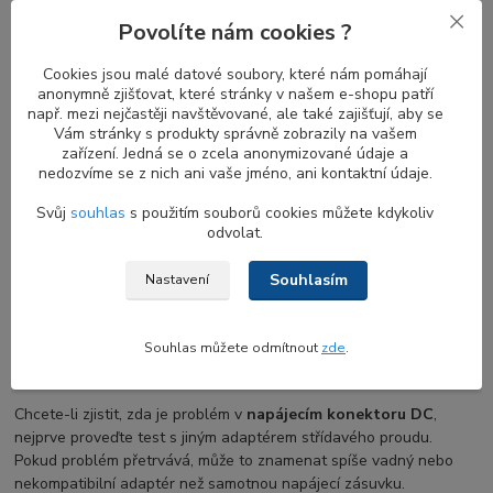
napájecí DC konektor
vadný, může se stát, že se notebook
Povolíte nám cookies ?
nezapne nebo se baterie nebude správně nabíjet.
Cookies jsou malé datové soubory, které nám pomáhají
anonymně zjišťovat, které stránky v našem e-shopu patří
např. mezi nejčastěji navštěvované, ale také zajišťují, aby se
Příznaky poruchy napájecího konektoru DC
Vám stránky s produkty správně zobrazily na vašem
zařízení. Jedná se o zcela anonymizované údaje a
Mezi běžné příznaky poruchy
napajeciho DC konektoru na
nedozvíme se z nich ani vaše jméno, ani kontaktní údaje.
notebook
patří uvolněný nebo přerušený spoj v místě připojení
Svůj
souhlas
s použitím souborů cookies můžete kdykoliv
napájecího kabelu, přerušované přepínání mezi napájením z
odvolat.
baterie a střídavého proudu, jiskření nebo nahromaděné teplo v
blízkosti napájecího portu a problémy s nabíjením baterie.
Souhlasím
Nastavení
Jak diagnostikovat vadný napájecí DC-in
Souhlas můžete odmítnout
zde
.
konektor
Chcete-li zjistit, zda je problém v
napájecím konektoru DC
,
nejprve proveďte test s jiným adaptérem střídavého proudu.
Pokud problém přetrvává, může to znamenat spíše vadný nebo
nekompatibilní adaptér než samotnou napájecí zásuvku.