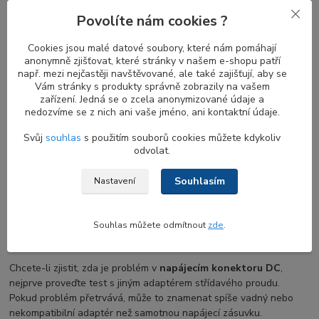
napájecí DC konektor
vadný, může se stát, že se notebook
Povolíte nám cookies ?
nezapne nebo se baterie nebude správně nabíjet.
Cookies jsou malé datové soubory, které nám pomáhají
anonymně zjišťovat, které stránky v našem e-shopu patří
např. mezi nejčastěji navštěvované, ale také zajišťují, aby se
Příznaky poruchy napájecího konektoru DC
Vám stránky s produkty správně zobrazily na vašem
zařízení. Jedná se o zcela anonymizované údaje a
Mezi běžné příznaky poruchy
napajeciho DC konektoru na
nedozvíme se z nich ani vaše jméno, ani kontaktní údaje.
notebook
patří uvolněný nebo přerušený spoj v místě připojení
Svůj
souhlas
s použitím souborů cookies můžete kdykoliv
napájecího kabelu, přerušované přepínání mezi napájením z
odvolat.
baterie a střídavého proudu, jiskření nebo nahromaděné teplo v
blízkosti napájecího portu a problémy s nabíjením baterie.
Souhlasím
Nastavení
Jak diagnostikovat vadný napájecí DC-in
Souhlas můžete odmítnout
zde
.
konektor
Chcete-li zjistit, zda je problém v
napájecím konektoru DC
,
nejprve proveďte test s jiným adaptérem střídavého proudu.
Pokud problém přetrvává, může to znamenat spíše vadný nebo
nekompatibilní adaptér než samotnou napájecí zásuvku.