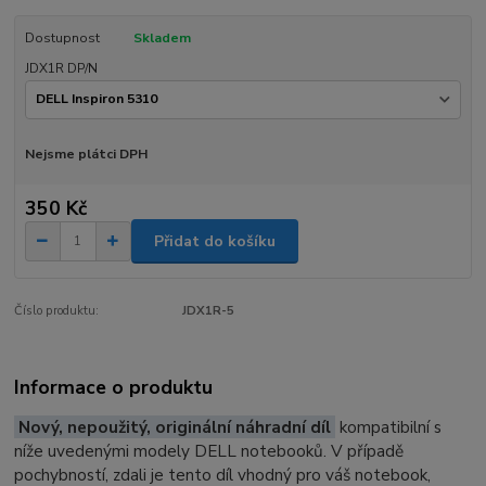
Dostupnost
Skladem
JDX1R DP/N
Nejsme plátci DPH
350 Kč
Přidat do košíku
Číslo produktu:
JDX1R-5
Informace o produktu
Nový, nepoužitý, originální náhradní díl
kompatibilní s
níže uvedenými modely DELL notebooků. V případě
pochybností, zdali je tento díl vhodný pro váš notebook,