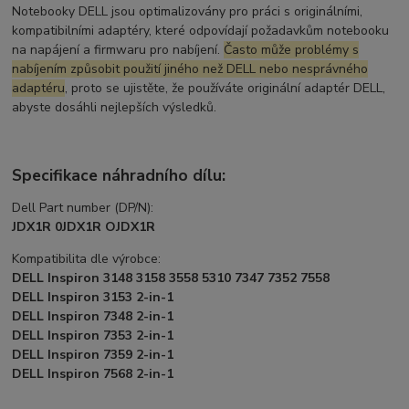
Notebooky DELL jsou optimalizovány pro práci s originálními,
kompatibilními adaptéry, které odpovídají požadavkům notebooku
na napájení a firmwaru pro nabíjení.
Často může problémy s
nabíjením způsobit použití jiného než DELL nebo nesprávného
adaptéru
, proto se ujistěte, že používáte originální adaptér DELL,
abyste dosáhli nejlepších výsledků.
Specifikace náhradního dílu:
Dell Part number (DP/N):
JDX1R 0JDX1R OJDX1R
Kompatibilita dle výrobce:
DELL Inspiron 3148 3158 3558 5310 7347 7352 7558
DELL Inspiron 3153 2-in-1
DELL Inspiron 7348 2-in-1
DELL Inspiron 7353 2-in-1
DELL Inspiron 7359 2-in-1
DELL Inspiron 7568 2-in-1