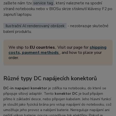
zašlete nám tzv.
service tag
, který naleznete na spodní
straně notebooku nebo v BIOSu skrze stisknutí klávesy F2 po
zapnutí laptopu.
Ilustrační AI renderovaný obrázek
- nezobrazuje skutečné
balení produktu.
We ship to
EU countries
,. Visit our page for
shipping
costs, payment methods
, and how to place your
order.
Různé typy DC napájecích konektorů
DC-in napajeci konektor
je zdířka na notebooku, do které se
připojuje síťový adaptér. Tento
konektor DC
je buď připájen
přímo k základní desce, nebo připojen kabelem. Jeho hlavní funkcí
je sloužit jako fyzická brána pro vstup napájení do notebooku, což
umožňuje jeho provoz a nabíjení baterie. Nereguluje napájení ani
neřídí výkon baterie; pouze usnadňuje tok elektřiny. Pokud je