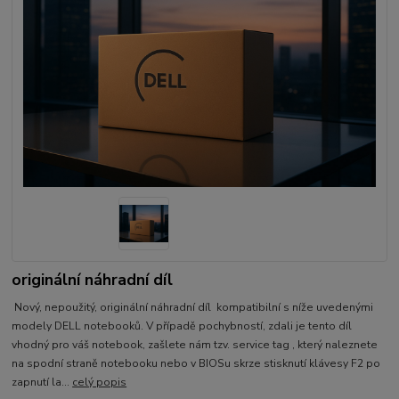
originální náhradní díl
Nový, nepoužitý, originální náhradní díl kompatibilní s níže uvedenými
modely DELL notebooků. V případě pochybností, zdali je tento díl
vhodný pro váš notebook, zašlete nám tzv. service tag , který naleznete
na spodní straně notebooku nebo v BIOSu skrze stisknutí klávesy F2 po
zapnutí la...
celý popis