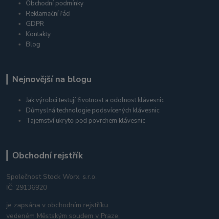
Obchodní podmínky
Reklamační řád
GDPR
Kontakty
Blog
Nejnovější na blogu
Jak výrobci testují životnost a odolnost klávesnic
Důmyslná technologie podsvícených klávesnic
Tajemství ukryto pod povrchem klávesnic
Obchodní rejstřík
Společnost Stock Worx, s.r.o.
IČ: 29136920
je zapsána v obchodním rejstříku
vedeném Městským soudem v Praze,