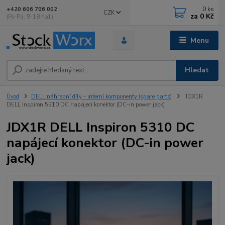
0
ks
+420 606 706 002
CZK
za
0 Kč
(Po-Pá, 9-18 hod.)
Menu
Hledat
Úvod
DELL náhradní díly - interní komponenty (spare parts)
JDX1R
DELL Inspiron 5310 DC napájecí konektor (DC-in power jack)
JDX1R DELL Inspiron 5310 DC
napájecí konektor (DC-in power
jack)