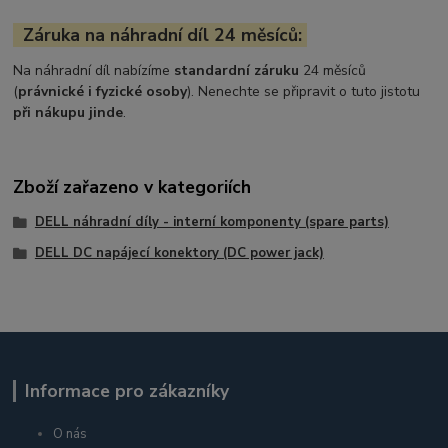
Záruka na náhradní díl 24 měsíců:
Na náhradní díl nabízíme
standardní záruku
24 měsíců
(
právnické i fyzické osoby
). Nenechte se připravit o tuto jistotu
při nákupu jinde
.
Zboží zařazeno v kategoriích
DELL náhradní díly - interní komponenty (spare parts)
DELL DC napájecí konektory (DC power jack)
Informace pro zákazníky
O nás