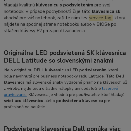
hľadajú kvalitnú
klávesnicu s podsvietením
pre svoj
notebook. V prípade pochybností, či je táto
klavesnica sk
vhodná pre váš notebook, zašlite nám tzv.
service tag
, ktorý
nájdete na spodnej strane notebooku alebo v BIOSe po
stlačení klávesy F2 pri zapnutí zariadenia.
Originálna LED podsvietená SK klávesnica
DELL Latitude so slovenskými znakmi
Ide o originálnu
DELL klávesnicu s LED podsvietením
, ktorá
bola navrhnutá pre business notebooky radu Latitude. Táto
Dell
klavesnica
má slovenské znaky vytlačené priamo na klávesoch už
z výroby, nejde teda o žiadne nálepky ani dodatočné
laserové
gravírovanie
. Klávesnica je vhodná pre používateľov, ktorí hľadajú
svietiacu klávesnicu
alebo
podsvietenu klavesnicu
pre
profesionálne použitie.
Podsvietena klavesnica Dell ponúka viac