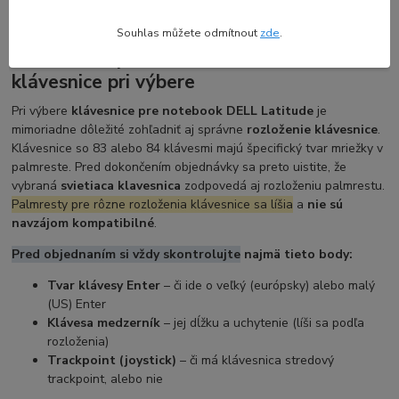
Souhlas můžete odmítnout
zde
.
Dôležitosť správneho rozloženia
klávesnice pri výbere
Pri výbere
klávesnice pre notebook DELL Latitude
je
mimoriadne dôležité zohľadniť aj správne
rozloženie klávesnice
.
Klávesnice so 83 alebo 84 klávesmi majú špecifický tvar mriežky v
palmreste. Pred dokončením objednávky sa preto uistite, že
vybraná
svietiaca klavesnica
zodpovedá aj rozloženiu palmrestu.
Palmresty pre rôzne rozloženia klávesnice sa líšia
a
nie sú
navzájom kompatibilné
.
Pred objednaním si vždy skontrolujte
najmä tieto body:
Tvar klávesy Enter
– či ide o veľký (európsky) alebo malý
(US) Enter
Klávesa medzerník
– jej dĺžku a uchytenie (líši sa podľa
rozloženia)
Trackpoint (joystick)
– či má klávesnica stredový
trackpoint, alebo nie