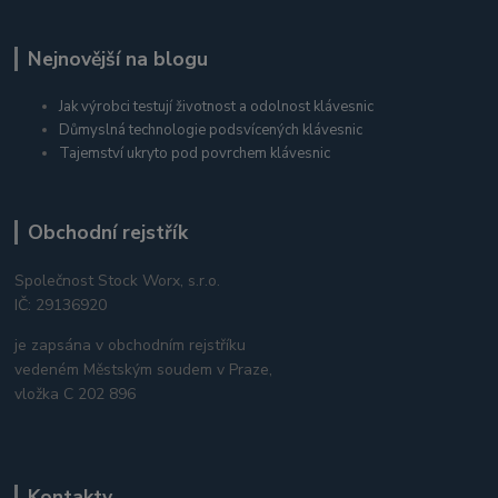
Nejnovější na blogu
Jak výrobci testují životnost a odolnost klávesnic
Důmyslná technologie podsvícených klávesnic
Tajemství ukryto pod povrchem klávesnic
Obchodní rejstřík
Společnost Stock Worx, s.r.o.
IČ: 29136920
je zapsána v obchodním rejstříku
vedeném Městským soudem v Praze,
vložka C 202 896
Kontakty