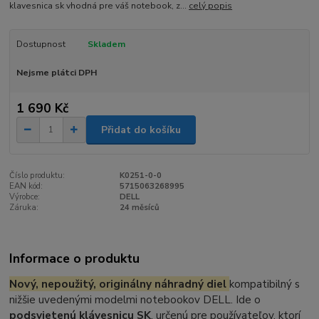
klavesnica sk vhodná pre váš notebook, z...
celý popis
Dostupnost
Skladem
Nejsme plátci DPH
1 690 Kč
Přidat do košíku
Číslo produktu:
K0251-0-0
EAN kód:
5715063268995
Výrobce:
DELL
Záruka:
24 měsíců
Informace o produktu
Nový, nepoužitý, originálny náhradný diel
kompatibilný s
nižšie uvedenými modelmi notebookov DELL. Ide o
podsvietenú klávesnicu SK
, určenú pre používateľov, ktorí