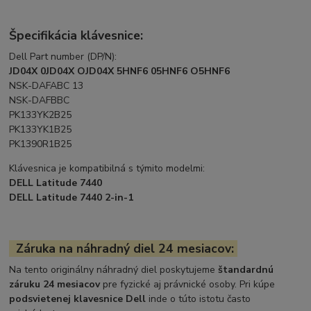
Špecifikácia klávesnice:
Dell Part number (DP/N):
JD04X 0JD04X OJD04X 5HNF6 05HNF6 O5HNF6
NSK-DAFABC 13
NSK-DAFBBC
PK133YK2B25
PK133YK1B25
PK1390R1B25
Klávesnica je kompatibilná s týmito modelmi:
DELL Latitude 7440
DELL Latitude 7440 2-in-1
Záruka na náhradný diel 24 mesiacov:
Na tento originálny náhradný diel poskytujeme
štandardnú
záruku 24 mesiacov
pre fyzické aj právnické osoby. Pri kúpe
podsvietenej klavesnice Dell
inde o túto istotu často