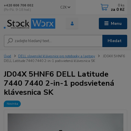
0
ks
+420 606 706 002
CZK
za
0 Kč
(Po-Pá, 9-18 hod.)
Menu
Hledat
Úvod
DELL slovenské klávesnice pro notebooky a laptopy
JD04X 5HNF6
DELL Latitude 7440 7440 2-in-1 podsvietená klávesnica SK
JD04X 5HNF6 DELL Latitude
7440 7440 2-in-1 podsvietená
klávesnica SK
Novinka