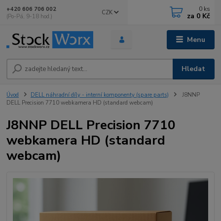
0
ks
+420 606 706 002
CZK
za
0 Kč
(Po-Pá, 9-18 hod.)
Menu
Hledat
Úvod
DELL náhradní díly - interní komponenty (spare parts)
J8NNP
DELL Precision 7710 webkamera HD (standard webcam)
J8NNP DELL Precision 7710
webkamera HD (standard
webcam)