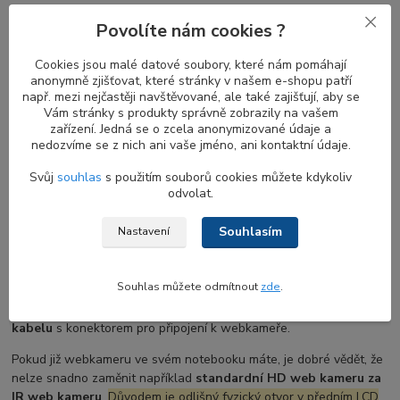
Proximity senzor je určen k detekci pohybu. Kombinace
proximity
Povolíte nám cookies ?
senzoru a IR kamery
je ideální kombinací pro zvýšení bezpečnosti
a pohodlí. Když se vzdálíte od notebooku, obrazovka se vypne a
Cookies jsou malé datové soubory, které nám pomáhají
jakmile se vrátíte, obrazovka se zapne a
IR kamera
začne hledat
anonymně zjišťovat, které stránky v našem e-shopu patří
váš obličej pro přihlášení.
Proximity senzor
bez
Windows Hello
např. mezi nejčastěji navštěvované, ale také zajišťují, aby se
je stále užitečný pro automatické zamykání vašeho notebooku,
Vám stránky s produkty správně zobrazily na vašem
když u něj nejste.
zařízení. Jedná se o zcela anonymizované údaje a
nedozvíme se z nich ani vaše jméno, ani kontaktní údaje.
Svůj
souhlas
s použitím souborů cookies můžete kdykoliv
Co zvážit před výměnou web kamery HD u
odvolat.
notebooku DELL
Souhlasím
Nastavení
Pokud váš notebook dosud žádnou webkameru neměl, její
instalace bude zahrnovat i výměnu několika dalších dílů, zejména
Souhlas můžete odmítnout
zde
.
LCD displej rámečku s otvorem pro webkameru
a v některých
případech také výměnu
LVDS flex display kabelu
nebo
EDP
kabelu
s konektorem pro připojení k webkameře.
Pokud již webkameru ve svém notebooku máte, je dobré vědět, že
nelze snadno zaměnit například
standardní HD web kameru za
IR web kameru
.
Důvodem je odlišný fyzický otvor v předním LCD