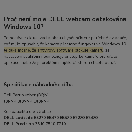
Proč není moje DELL webcam detekována
Windows 10?
Po nedávné aktualizaci mohou chybět některé potřebné ovladače,
což může způsobit, že kamera přestane fungovat ve Windows 10.
Je také možné, že antivirový software blokuje kameru
, že
nastavení soukromí neumožňuje přístup ke kameře pro určité
aplikace, nebo že je problém s aplikací, kterou chcete použít.
Specifikace náhradního dílu:
Dell Part number (DP/N):
J8NNP 0J8NNP OJ8NNP
Kompatibilita dle výrobce:
DELL Latitude E5270 E5470 E5570 E7270 E7470
DELL Precision 3510 7510 7710