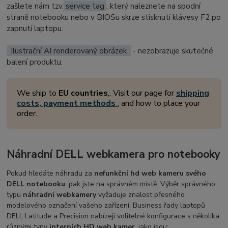
zašlete nám tzv.
service tag
, který naleznete na spodní
straně notebooku nebo v BIOSu skrze stisknutí klávesy F2 po
zapnutí laptopu.
Ilustrační AI renderovaný obrázek
- nezobrazuje skutečné
balení produktu.
We ship to
EU countries
,. Visit our page for
shipping
costs, payment methods
, and how to place your
order.
Náhradní DELL webkamera pro notebooky
Pokud hledáte náhradu za
nefunkční hd web kameru svého
DELL notebooku
, pak jste na správném místě. Výběr správného
typu
náhradní webkamery
vyžaduje znalost přesného
modelového označení vašeho zařízení. Business řady laptopů
DELL Latitude a Precision nabízejí volitelné konfigurace s několika
různými typy
interních HD web kamer
, jako jsou: