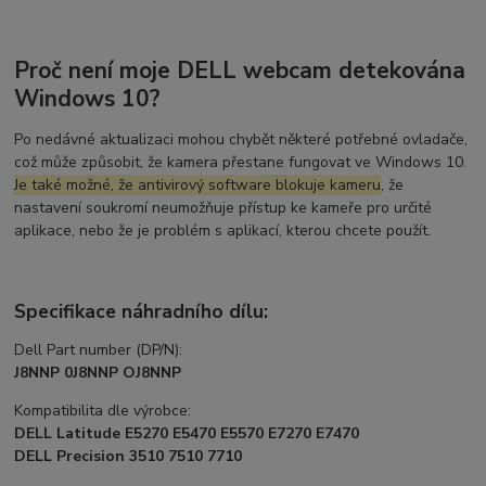
Proč není moje DELL webcam detekována
Windows 10?
Po nedávné aktualizaci mohou chybět některé potřebné ovladače,
což může způsobit, že kamera přestane fungovat ve Windows 10.
Je také možné, že antivirový software blokuje kameru
, že
nastavení soukromí neumožňuje přístup ke kameře pro určité
aplikace, nebo že je problém s aplikací, kterou chcete použít.
Specifikace náhradního dílu:
Dell Part number (DP/N):
J8NNP 0J8NNP OJ8NNP
Kompatibilita dle výrobce:
DELL Latitude E5270 E5470 E5570 E7270 E7470
DELL Precision 3510 7510 7710