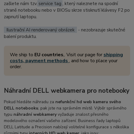
zašlete nám tzv.
service tag
, který naleznete na spodní
straně notebooku nebo v BIOSu skrze stisknutí klávesy F2 po
zapnutí laptopu.
Ilustrační AI renderovaný obrázek
- nezobrazuje skutečné
balení produktu.
We ship to
EU countries
,. Visit our page for
shipping
costs, payment methods
, and how to place your
order.
Náhradní DELL webkamera pro notebooky
Pokud hledáte náhradu za
nefunkční hd web kameru svého
DELL notebooku
, pak jste na správném místě. Výběr správného
typu
náhradní webkamery
vyžaduje znalost přesného
modelového označení vašeho zařízení. Business řady laptopů
DELL Latitude a Precision nabízejí volitelné konfigurace s několika
různými typy
interních HD web kamer
, jako jsou: