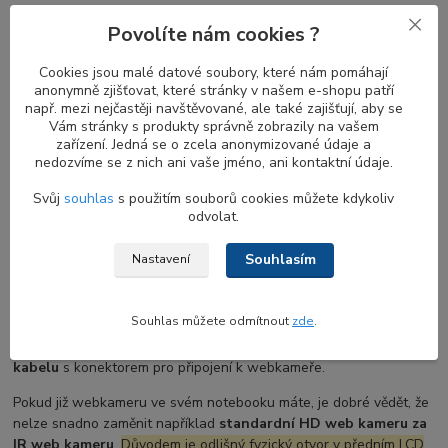
Proximity senzor je určen k detekci pohybu. Kombinace
proximity
Povolíte nám cookies ?
senzoru a IR kamery
je ideální kombinací pro zvýšení bezpečnosti
a pohodlí. Když se vzdálíte od notebooku, obrazovka se vypne a
Cookies jsou malé datové soubory, které nám pomáhají
jakmile se vrátíte, obrazovka se zapne a
IR kamera
začne hledat
anonymně zjišťovat, které stránky v našem e-shopu patří
váš obličej pro přihlášení.
Proximity senzor
bez
Windows Hello
např. mezi nejčastěji navštěvované, ale také zajišťují, aby se
je stále užitečný pro automatické zamykání vašeho notebooku,
Vám stránky s produkty správně zobrazily na vašem
když u něj nejste.
zařízení. Jedná se o zcela anonymizované údaje a
nedozvíme se z nich ani vaše jméno, ani kontaktní údaje.
Svůj
souhlas
s použitím souborů cookies můžete kdykoliv
Co zvážit před výměnou web kamery HD u
odvolat.
notebooku DELL
Souhlasím
Nastavení
Pokud váš notebook dosud žádnou webkameru neměl, její
instalace bude zahrnovat i výměnu několika dalších dílů, zejména
Souhlas můžete odmítnout
zde
.
LCD displej rámečku s otvorem pro webkameru
a v některých
případech také výměnu
LVDS flex display kabelu
nebo
EDP
kabelu
s konektorem pro připojení k webkameře.
Pokud již webkameru ve svém notebooku máte, je dobré vědět, že
nelze snadno zaměnit například
standardní HD web kameru za
IR web kameru
.
Důvodem je odlišný fyzický otvor v předním LCD