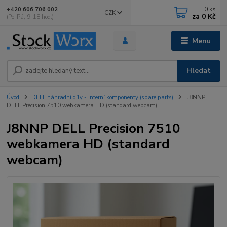
0
ks
+420 606 706 002
CZK
za
0 Kč
(Po-Pá, 9-18 hod.)
Menu
Hledat
Úvod
DELL náhradní díly - interní komponenty (spare parts)
J8NNP
DELL Precision 7510 webkamera HD (standard webcam)
J8NNP DELL Precision 7510
webkamera HD (standard
webcam)