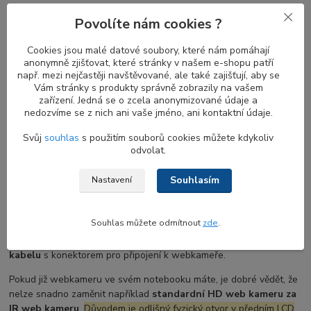
Proximity senzor je určen k detekci pohybu. Kombinace
proximity
Povolíte nám cookies ?
senzoru a IR kamery
je ideální kombinací pro zvýšení bezpečnosti
a pohodlí. Když se vzdálíte od notebooku, obrazovka se vypne a
Cookies jsou malé datové soubory, které nám pomáhají
jakmile se vrátíte, obrazovka se zapne a
IR kamera
začne hledat
anonymně zjišťovat, které stránky v našem e-shopu patří
váš obličej pro přihlášení.
Proximity senzor
bez
Windows Hello
např. mezi nejčastěji navštěvované, ale také zajišťují, aby se
je stále užitečný pro automatické zamykání vašeho notebooku,
Vám stránky s produkty správně zobrazily na vašem
když u něj nejste.
zařízení. Jedná se o zcela anonymizované údaje a
nedozvíme se z nich ani vaše jméno, ani kontaktní údaje.
Svůj
souhlas
s použitím souborů cookies můžete kdykoliv
Co zvážit před výměnou web kamery HD u
odvolat.
notebooku DELL
Souhlasím
Nastavení
Pokud váš notebook dosud žádnou webkameru neměl, její
instalace bude zahrnovat i výměnu několika dalších dílů, zejména
Souhlas můžete odmítnout
zde
.
LCD displej rámečku s otvorem pro webkameru
a v některých
případech také výměnu
LVDS flex display kabelu
nebo
EDP
kabelu
s konektorem pro připojení k webkameře.
Pokud již webkameru ve svém notebooku máte, je dobré vědět, že
nelze snadno zaměnit například
standardní HD web kameru za
IR web kameru
.
Důvodem je odlišný fyzický otvor v předním LCD