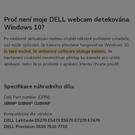
Proč není moje DELL webcam detekována
Windows 10?
Po nedávné aktualizaci mohou chybět některé potřebné ovladače,
což může způsobit, že kamera přestane fungovat ve Windows 10.
Je také možné, že antivirový software blokuje kameru
, že
nastavení soukromí neumožňuje přístup ke kameře pro určité
aplikace, nebo že je problém s aplikací, kterou chcete použít.
Specifikace náhradního dílu:
Dell Part number (DP/N):
J8NNP 0J8NNP OJ8NNP
Kompatibilita dle výrobce:
DELL Latitude E5270 E5470 E5570 E7270 E7470
DELL Precision 3510 7510 7710