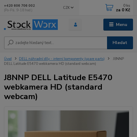
0
ks
+420 606 706 002
CZK
za
0 Kč
(Po-Pá, 9-18 hod.)
Menu
Hledat
Úvod
DELL náhradní díly - interní komponenty (spare parts)
J8NNP
DELL Latitude E5470 webkamera HD (standard webcam)
J8NNP DELL Latitude E5470
webkamera HD (standard
webcam)