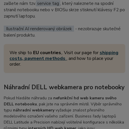
zašlete nám tzv.
service tag
, který naleznete na spodní
straně notebooku nebo v BIOSu skrze stisknutí klávesy F2 po
zapnutí laptopu.
Ilustrační AI renderovaný obrázek
- nezobrazuje skutečné
balení produktu.
We ship to
EU countries
,. Visit our page for
shipping
costs, payment methods
, and how to place your
order.
Náhradní DELL webkamera pro notebooky
Pokud hledáte náhradu za
nefunkční hd web kameru svého
DELL notebooku
, pak jste na správném místě. Výběr správného
typu
náhradní webkamery
vyžaduje znalost přesného
modelového označení vašeho zařízení. Business řady laptopů
DELL Latitude a Precision nabízejí volitelné konfigurace s několika
různými typy
interních HD web kamer
, jako jsou: