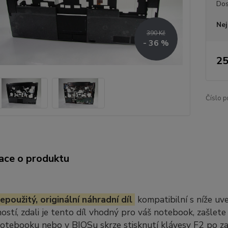
Dos
Nej
390 Kč
- 36 %
25
Číslo p
ace o produktu
epoužitý, originální náhradní díl
kompatibilní s níže u
stí, zdali je tento díl vhodný pro váš notebook, zašlete
notebooku nebo v BIOSu skrze stisknutí klávesy F2 po z