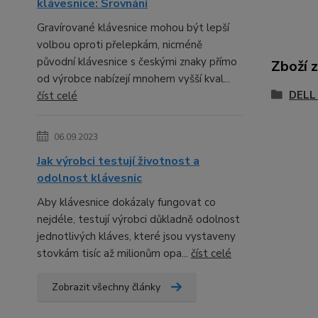
klávesnice: Srovnání
Gravírované klávesnice mohou být lepší
volbou oproti přelepkám, nicméně
původní klávesnice s českými znaky přímo
Zboží 
od výrobce nabízejí mnohem vyšší kval...
DELL 
číst celé
06.09.2023
Jak výrobci testují životnost a
odolnost klávesnic
Aby klávesnice dokázaly fungovat co
nejdéle, testují výrobci důkladně odolnost
jednotlivých kláves, které jsou vystaveny
stovkám tisíc až milionům opa...
číst celé
Zobrazit všechny články