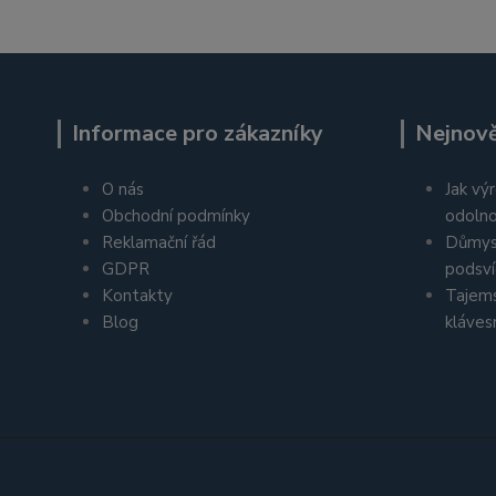
Informace pro zákazníky
Nejnově
O nás
Jak výr
Obchodní podmínky
odolno
Reklamační řád
Důmys
GDPR
podsví
Kontakty
Tajems
Blog
kláves