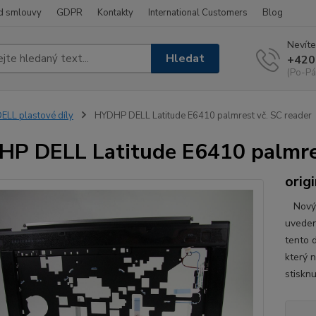
d smlouvy
GDPR
Kontakty
International Customers
Blog
Nevíte
Hledat
+420
(Po-Pá
ELL plastové díly
HYDHP DELL Latitude E6410 palmrest vč. SC reader
P DELL Latitude E6410 palmres
origi
Nový, 
uveden
tento d
který 
stisknu