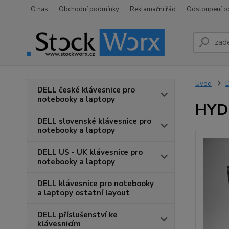
O nás
Obchodní podmínky
Reklamační řád
Odstoupení o
Úvod
D
DELL české klávesnice pro
notebooky a laptopy
HYDH
DELL slovenské klávesnice pro
notebooky a laptopy
DELL US - UK klávesnice pro
notebooky a laptopy
DELL klávesnice pro notebooky
a laptopy ostatní layout
DELL příslušenství ke
klávesnicím