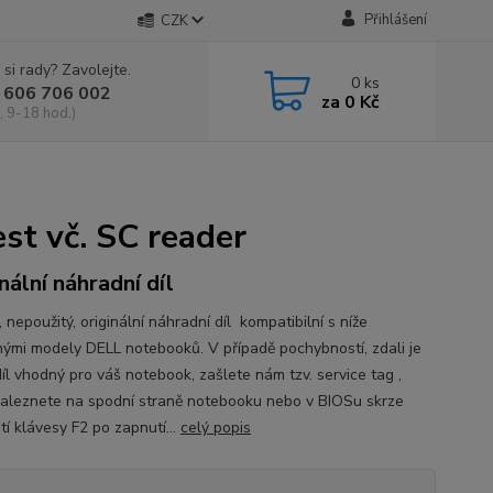
Přihlášení
CZK
 si rady? Zavolejte.
0
ks
 606 706 002
za
0 Kč
, 9-18 hod.)
t vč. SC reader
nální náhradní díl
nepoužitý, originální náhradní díl kompatibilní s níže
ými modely DELL notebooků. V případě pochybností, zdali je
íl vhodný pro váš notebook, zašlete nám tzv. service tag ,
naleznete na spodní straně notebooku nebo v BIOSu skrze
tí klávesy F2 po zapnutí...
celý popis