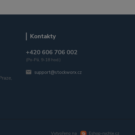
Kontakty
+420 606 706 002
(Po-Pá, 9-18 hod.)
u
support@stockworx.cz
raze,
Vytvořeno na
Eshop-rychle.cz