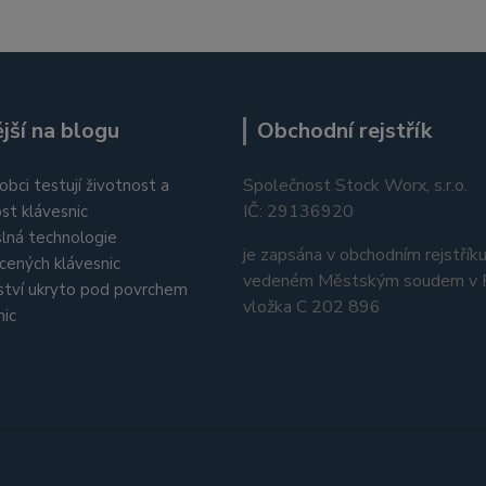
jší na blogu
Obchodní rejstřík
Společnost Stock Worx, s.r.o.
obci testují životnost a
IČ: 29136920
st klávesnic
lná technologie
je zapsána v obchodním rejstřík
cených klávesnic
vedeném Městským soudem v P
tví ukryto pod povrchem
vložka C 202 896
nic