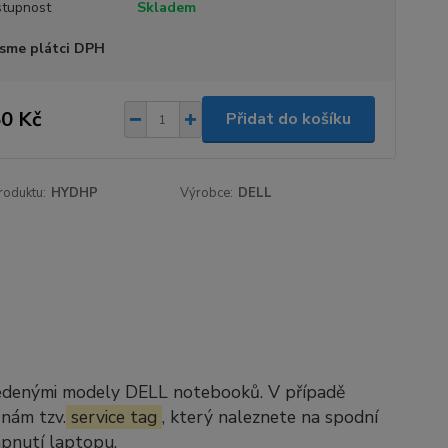
tupnost
Skladem
sme plátci DPH
0 Kč
Přidat do košíku
roduktu:
HYDHP
Výrobce:
DELL
vedenými modely DELL notebooků. V případě
 nám tzv.
service tag
, který naleznete na spodní
apnutí laptopu.