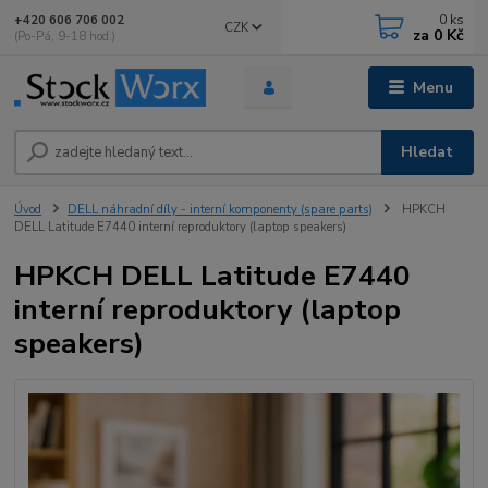
0
ks
+420 606 706 002
CZK
za
0 Kč
(Po-Pá, 9-18 hod.)
Menu
Hledat
Úvod
DELL náhradní díly - interní komponenty (spare parts)
HPKCH
DELL Latitude E7440 interní reproduktory (laptop speakers)
HPKCH DELL Latitude E7440
interní reproduktory (laptop
speakers)