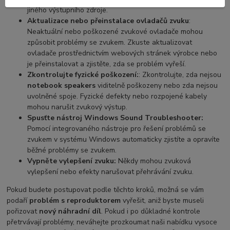
jiného výstupního zdroje.
Aktualizace nebo přeinstalace ovladačů zvuku
:
Neaktuální nebo poškozené zvukové ovladače mohou
způsobit problémy se zvukem. Zkuste aktualizovat
ovladače prostřednictvím webových stránek výrobce nebo
je přeinstalovat a zjistěte, zda se problém vyřeší.
Zkontrolujte fyzické poškození:
: Zkontrolujte, zda nejsou
notebook speakers
viditelně poškozeny nebo zda nejsou
uvolněné spoje. Fyzické defekty nebo rozpojené kabely
mohou narušit zvukový výstup.
Spusťte nástroj Windows Sound Troubleshooter:
Pomocí integrovaného nástroje pro řešení problémů se
zvukem v systému Windows automaticky zjistíte a opravíte
běžné problémy se zvukem.
Vypněte vylepšení zvuku:
Někdy mohou zvuková
vylepšení nebo efekty narušovat přehrávání zvuku.
Pokud budete postupovat podle těchto kroků, možná se vám
podaří
problém s reproduktorem
vyřešit, aniž byste museli
pořizovat
nový náhradní díl
. Pokud i po důkladné kontrole
přetrvávají problémy, neváhejte prozkoumat naši nabídku vysoce