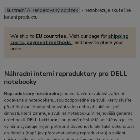
Ilustrační AI renderovaný obrázek
- nezobrazuje skutečné
balení produktu.
We ship to
EU countries
,. Visit our page for
shipping
costs, payment methods
, and how to place your
order.
Náhradní interní reproduktory pro DELL
notebooky
Reproduktory notebooku
jsou vestavěná zvuková zařízení
dodávaná s notebookem. Jsou zodpovědné za zvuk, který slyšíte
při přehrávání hudby, sledování videa nebo při jakékoli jiné
činnosti, která zahrnuje zvuk na notebooku. V nejnovější generaci
notebooků
DELL Latitude
jsou poměrně složitě umístěny a jejich
výměna vyžaduje nejen potřebné dovednosti, ale také dokonalost
do detailu (např. jak přerovnat kabely reproduktorů) a solidní
dávku trpělivosti při tom. Proto doporučujeme zkontrolovat