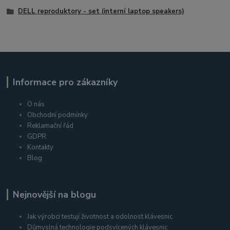
DELL reproduktory - set (interní laptop speakers)
Informace pro zákazníky
O nás
Obchodní podmínky
Reklamační řád
GDPR
Kontakty
Blog
Nejnovější na blogu
Jak výrobci testují životnost a odolnost klávesnic
Důmyslná technologie podsvícených klávesnic