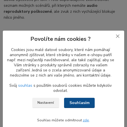
seznam možných scénářů, při kterých nemáte
audio
reproduktory poškozené
, ale zvuk z nich vycházející blokuje
něco jiného.
Povolíte nám cookies ?
Běžné problémy s nefunkčními
reproduktory u notebooků DELL Latitude
Cookies jsou malé datové soubory, které nám pomáhají
anonymně zjišťovat, které stránky v našem e-shopu patří
Když přestanou fungovat
reproduktory notebooku
, může to být
např. mezi nejčastěji navštěvované, ale také zajišťují, aby se
frustrující a nepříjemné. Existuje několik běžných příčin tohoto
Vám stránky s produkty správně zobrazily na vašem
problému, včetně problémů s nastavením a konfigurací zvuku,
zařízení. Jedná se o zcela anonymizované údaje a
problémů s ovladači zařízení a také fyzických závad reproduktorů
nedozvíme se z nich ani vaše jméno, ani kontaktní údaje.
nebo kabeláže. Chcete-li tyto problémy odstranit a vyřešit,
Svůj
souhlas
s použitím souborů cookies můžete kdykoliv
můžete podniknout několik kroků:
odvolat.
Zkontrolujte nastavení zvuku
: Ujistěte se, že hlasitost
reproduktorů není ztlumená a je nastavena na slyšitelnou
Souhlasím
Nastavení
úroveň.
Zkontrolujte konfiguraci reproduktorů
: Přesvědčte se,
Souhlas můžete odmítnout
zde
.
zda jsou
interní reproduktory notebooku
nastaveny jako
výchozí zvukové zařízení. Někdy může být zvuk směrován do