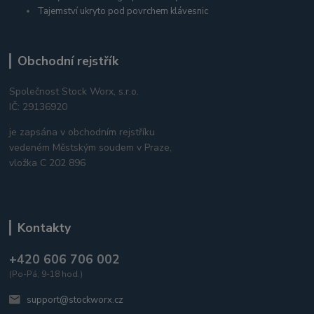
Tajemství ukryto pod povrchem klávesnic
Obchodní rejstřík
Společnost Stock Worx, s.r.o.
IČ: 29136920
je zapsána v obchodním rejstříku
vedeném Městským soudem v Praze,
vložka C 202 896
Kontakty
+420 606 706 002
(Po-Pá, 9-18 hod.)
support@stockworx.cz