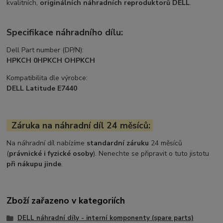
kvalitních,
originálních náhradních reproduktorů DELL
.
Specifikace náhradního dílu:
Dell Part number (DP/N):
HPKCH 0HPKCH OHPKCH
Kompatibilita dle výrobce:
DELL Latitude E7440
Záruka na náhradní díl 24 měsíců:
Na náhradní díl nabízíme
standardní záruku
24 měsíců
(
právnické i fyzické osoby
). Nenechte se připravit o tuto jistotu
při nákupu jinde
.
Zboží zařazeno v kategoriích
DELL náhradní díly - interní komponenty (spare parts)