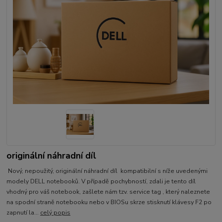
originální náhradní díl
Nový, nepoužitý, originální náhradní díl kompatibilní s níže uvedenými
modely DELL notebooků. V případě pochybností, zdali je tento díl
vhodný pro váš notebook, zašlete nám tzv. service tag , který naleznete
na spodní straně notebooku nebo v BIOSu skrze stisknutí klávesy F2 po
zapnutí la...
celý popis