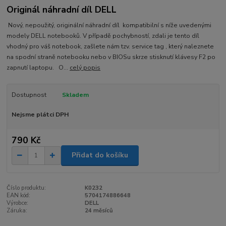
Originál náhradní díl DELL
Nový, nepoužitý, originální náhradní díl kompatibilní s níže uvedenými
modely DELL notebooků. V případě pochybností, zdali je tento díl
vhodný pro váš notebook, zašlete nám tzv. service tag , který naleznete
na spodní straně notebooku nebo v BIOSu skrze stisknutí klávesy F2 po
zapnutí laptopu. O...
celý popis
Dostupnost
Skladem
Nejsme plátci DPH
790 Kč
Přidat do košíku
Číslo produktu:
K0232
EAN kód:
5704174886648
Výrobce:
DELL
Záruka:
24 měsíců