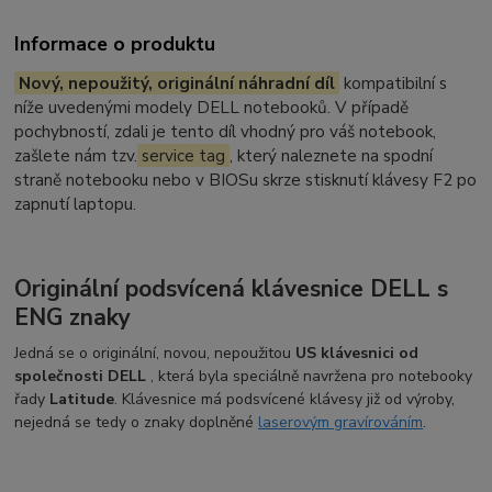
Informace o produktu
Nový, nepoužitý, originální náhradní díl
kompatibilní s
níže uvedenými modely DELL notebooků. V případě
pochybností, zdali je tento díl vhodný pro váš notebook,
zašlete nám tzv.
service tag
, který naleznete na spodní
straně notebooku nebo v BIOSu skrze stisknutí klávesy F2 po
zapnutí laptopu.
Originální podsvícená klávesnice DELL s
ENG znaky
Jedná se o originální, novou, nepoužitou
US klávesnici od
společnosti DELL
, která byla speciálně navržena pro notebooky
řady
Latitude
. Klávesnice má podsvícené klávesy již od výroby,
nejedná se tedy o znaky doplněné
laserovým gravírováním
.