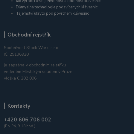
Jak výrobci testují životnost a odolnost klávesnic
Důmyslná technologie podsvícených klávesnic
Tajemství ukryto pod povrchem klávesnic
Obchodní rejstřík
Společnost Stock Worx, s.r.o.
IČ: 29136920
je zapsána v obchodním rejstříku
vedeném Městským soudem v Praze,
vložka C 202 896
Kontakty
+420 606 706 002
(Po-Pá, 9-18 hod.)