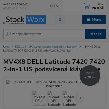
0
ks
+420 606 706 002
CZK
za
0 Kč
(Po-Pá, 9-18 hod.)
Menu
Hledat
Úvod
DELL US - UK klávesnice pro notebooky a laptopy
MV4X8 DELL
Latitude 7420 7420 2-in-1 US podsvícená klávesnice
MV4X8 DELL Latitude 7420 7420
2-in-1 US podsvícená klávesnice
990 Kč
- 20 %