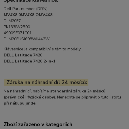
Dell Part number (DP/N):
MV4X8 0MV4X8 OMV4X8
DLM20F7
PK133IW2B00
4900SF071C01
DLM20FUSJ698WIJ442W
Klávesnice je kompatibilní s těmito modely:
DELL Latitude 7420
DELL Latitude 7420 2-in-1
Záruka na náhradní díl 24 měsíců:
Na náhradní díl nabízíme
standardní záruku
24 měsíců
(
právnické i fyzické osoby
). Nenechte se připravit o tuto jistotu
při nákupu jinde
.
Zboží zařazeno v kategoriích