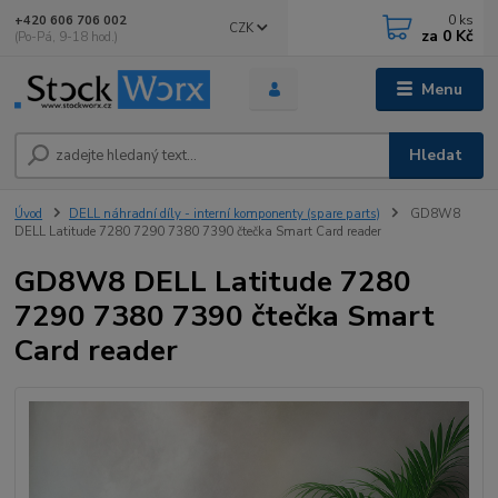
0
ks
+420 606 706 002
CZK
za
0 Kč
(Po-Pá, 9-18 hod.)
Menu
Hledat
Úvod
DELL náhradní díly - interní komponenty (spare parts)
GD8W8
DELL Latitude 7280 7290 7380 7390 čtečka Smart Card reader
GD8W8 DELL Latitude 7280
7290 7380 7390 čtečka Smart
Card reader