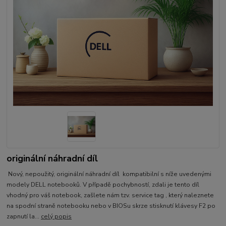
originální náhradní díl
Nový, nepoužitý, originální náhradní díl kompatibilní s níže uvedenými
modely DELL notebooků. V případě pochybností, zdali je tento díl
vhodný pro váš notebook, zašlete nám tzv. service tag , který naleznete
na spodní straně notebooku nebo v BIOSu skrze stisknutí klávesy F2 po
zapnutí la...
celý popis