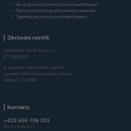
Jak výrobci testují životnost a odolnost klávesnic
Důmyslná technologie podsvícených klávesnic
Tajemství ukryto pod povrchem klávesnic
Obchodní rejstřík
Společnost Stock Worx, s.r.o.
IČ: 29136920
je zapsána v obchodním rejstříku
vedeném Městským soudem v Praze,
vložka C 202 896
Kontakty
+420 606 706 002
(Po-Pá, 9-18 hod.)