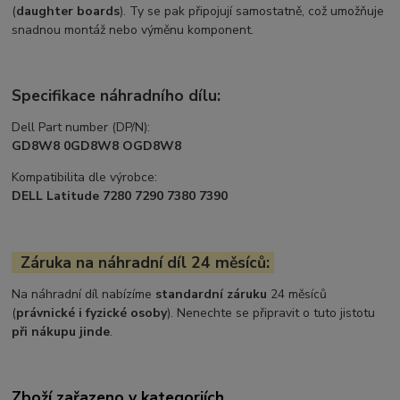
(
daughter boards
). Ty se pak připojují samostatně, což umožňuje
snadnou montáž nebo výměnu komponent.
Specifikace náhradního dílu:
Dell Part number (DP/N):
GD8W8 0GD8W8 OGD8W8
Kompatibilita dle výrobce:
DELL Latitude 7280 7290 7380 7390
Záruka na náhradní díl 24 měsíců:
Na náhradní díl nabízíme
standardní záruku
24 měsíců
(
právnické i fyzické osoby
). Nenechte se připravit o tuto jistotu
při nákupu jinde
.
Zboží zařazeno v kategoriích