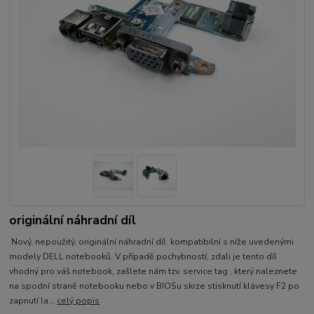
originální náhradní díl
Nový, nepoužitý, originální náhradní díl kompatibilní s níže uvedenými
modely DELL notebooků. V případě pochybností, zdali je tento díl
vhodný pro váš notebook, zašlete nám tzv. service tag , který naleznete
na spodní straně notebooku nebo v BIOSu skrze stisknutí klávesy F2 po
zapnutí la...
celý popis