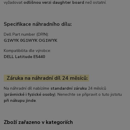
vyžadovat
odlišnou verzi daughter board
než ostatní.
Specifikace náhradního dílu:
Dell Part number (DP/N):
G1WYK 0G1WYK OG1WYK
Kompatibilita dle výrobce:
DELL Latitude E5440
Záruka na náhradní díl 24 měsíců:
Na náhradní díl nabízíme
standardní záruku
24 měsíců
(
právnické i fyzické osoby
). Nenechte se připravit o tuto jistotu
při nákupu jinde
.
Zboží zařazeno v kategoriích