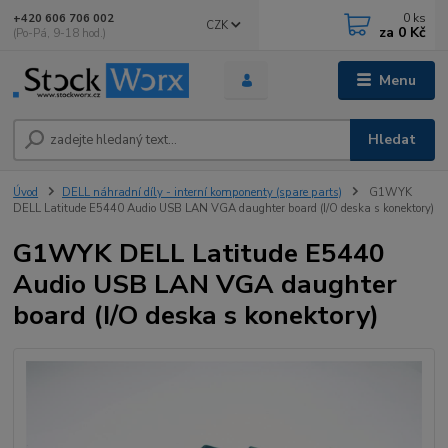
0
ks
+420 606 706 002
CZK
za
0 Kč
(Po-Pá, 9-18 hod.)
Menu
Hledat
Úvod
DELL náhradní díly - interní komponenty (spare parts)
G1WYK
DELL Latitude E5440 Audio USB LAN VGA daughter board (I/O deska s konektory)
G1WYK DELL Latitude E5440
Audio USB LAN VGA daughter
board (I/O deska s konektory)