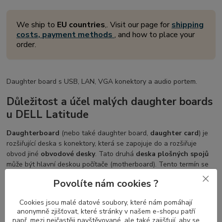
We ship to
EU countries
,. Visit our page for
shipping
costs, payment methods
, and how to place your
order.
Daughter board s USB, LAN, VGA konektory a audio portem.
Důležitost a účel malých daughter boards
u DELL Latitude
Daughterboard
(nebo také daughter board,
daughter card
) je
rozšiřující deska s konektory, která se zapojuje do a rozšiřuje
obvod jiné
obvodové desky
. Tato druhá
deska plošných spojů
může být hlavní deskou počítače (motherboard). Tento termín se
běžně používá výrobci notebooků k popisu modulů, které se
Povolíte nám cookies ?
připojují k existující základní desce.
Cookies jsou malé datové soubory, které nám pomáhají
anonymně zjišťovat, které stránky v našem e-shopu patří
např. mezi nejčastěji navštěvované, ale také zajišťují, aby se