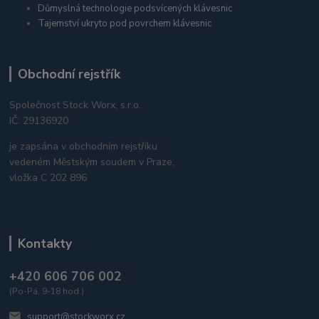
Důmyslná technologie podsvícených klávesnic
Tajemství ukryto pod povrchem klávesnic
Obchodní rejstřík
Společnost Stock Worx, s.r.o.
IČ: 29136920
je zapsána v obchodním rejstříku
vedeném Městským soudem v Praze,
vložka C 202 896
Kontakty
+420 606 706 002
(Po-Pá, 9-18 hod.)
support@stockworx.cz