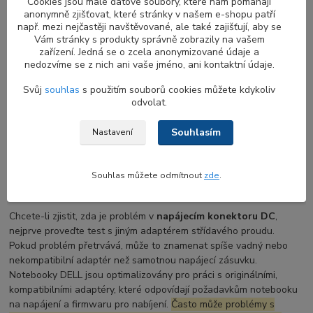
Cookies jsou malé datové soubory, které nám pomáhají
anonymně zjišťovat, které stránky v našem e-shopu patří
např. mezi nejčastěji navštěvované, ale také zajišťují, aby se
Příznaky poruchy napájecího konektoru DC
Vám stránky s produkty správně zobrazily na vašem
zařízení. Jedná se o zcela anonymizované údaje a
Mezi běžné příznaky poruchy
napajeciho DC konektoru na
nedozvíme se z nich ani vaše jméno, ani kontaktní údaje.
notebook
patří uvolněný nebo přerušený spoj v místě připojení
Svůj
souhlas
s použitím souborů cookies můžete kdykoliv
napájecího kabelu, přerušované přepínání mezi napájením z
odvolat.
baterie a střídavého proudu, jiskření nebo nahromaděné teplo v
blízkosti napájecího portu a problémy s nabíjením baterie.
Souhlasím
Nastavení
Jak diagnostikovat vadný napájecí DC-in
Souhlas můžete odmítnout
zde
.
konektor
Chcete-li zjistit, zda je problém v
napájecím konektoru DC
,
nejprve proveďte test s jiným adaptérem střídavého proudu.
Pokud problém přetrvává, může to znamenat spíše vadný nebo
nekompatibilní adaptér než samotnou napájecí zásuvku.
Notebooky DELL jsou optimalizovány pro práci s originálními,
kompatibilními adaptéry, které odpovídají požadavkům notebooku
na napájení a firmwaru pro nabíjení.
Často může problémy s