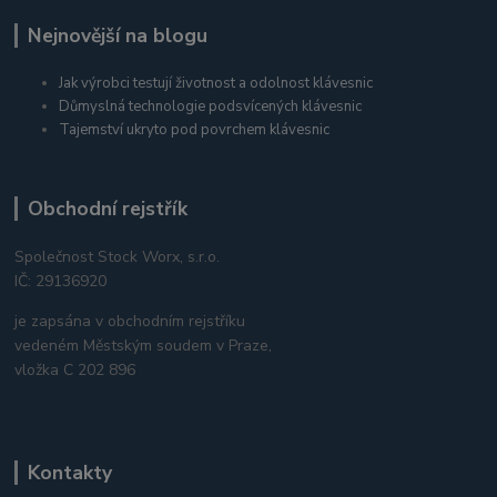
Nejnovější na blogu
Jak výrobci testují životnost a odolnost klávesnic
Důmyslná technologie podsvícených klávesnic
Tajemství ukryto pod povrchem klávesnic
Obchodní rejstřík
Společnost Stock Worx, s.r.o.
IČ: 29136920
je zapsána v obchodním rejstříku
vedeném Městským soudem v Praze,
vložka C 202 896
Kontakty