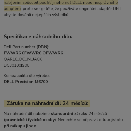
nabíjením způsobit použití jiného než DELL nebo nesprávného
adaptéru
, proto se ujistěte, že používáte originální adaptér DELL,
abyste dosáhli nejlepších výsledků.
Specifikace náhradního dílu:
Dell Part number (DP/N):
FWWR6 0FWWR6 OFWWR6
QAR10_DC_IN_JACK
DC30100IS00
Kompatibilita dle výrobce:
DELL Precision M6700
Záruka na náhradní díl 24 měsíců:
Na náhradní díl nabízíme
standardní záruku
24 měsíců
(
právnické i fyzické osoby
). Nenechte se připravit o tuto jistotu
při nákupu jinde
.