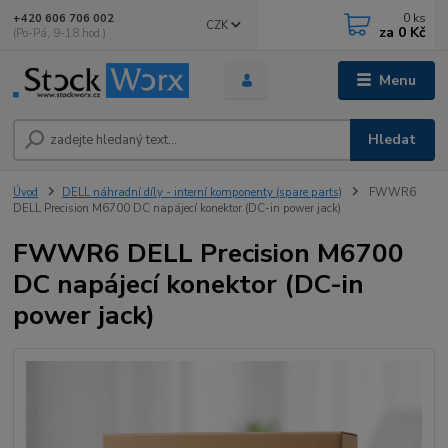
0
ks
+420 606 706 002
CZK
za
0 Kč
(Po-Pá, 9-18 hod.)
Menu
Hledat
Úvod
DELL náhradní díly - interní komponenty (spare parts)
FWWR6
DELL Precision M6700 DC napájecí konektor (DC-in power jack)
FWWR6 DELL Precision M6700
DC napájecí konektor (DC-in
power jack)