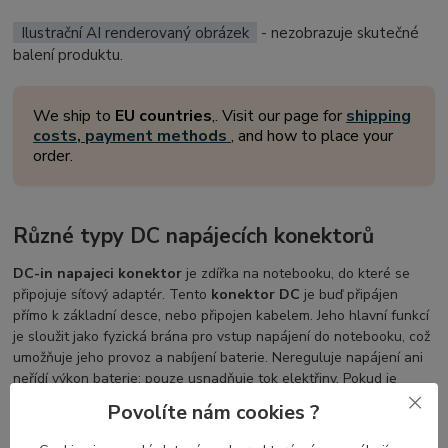
Ilustrační AI renderovaný obrázek
- nezobrazuje skutečné
balení produktu.
We ship to
EU countries
,. Visit our page for
shipping
costs, payment methods
, and how to place your
order.
Různé typy DC napájecích konektorů
DC-in napajeci konektor
je zdířka na notebooku, do které se
připojuje síťový adaptér. Tento
konektor DC
je buď připájen
přímo k základní desce, nebo připojen kabelem. Jeho hlavní funkcí
je sloužit jako fyzická brána pro vstup napájení do notebooku, což
umožňuje jeho provoz a nabíjení baterie. Nereguluje napájení ani
neřídí výkon baterie; pouze usnadňuje tok elektřiny. Pokud je
napájecí DC konektor
vadný, může se stát, že se notebook
Povolíte nám cookies ?
nezapne nebo se baterie nebude správně nabíjet.