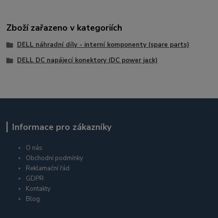
Zboží zařazeno v kategoriích
DELL náhradní díly - interní komponenty (spare parts)
DELL DC napájecí konektory (DC power jack)
Informace pro zákazníky
O nás
Obchodní podmínky
Reklamační řád
GDPR
Kontakty
Blog