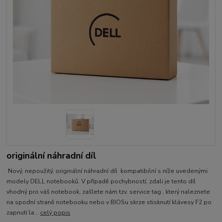
originální náhradní díl
Nový, nepoužitý, originální náhradní díl kompatibilní s níže uvedenými
modely DELL notebooků. V případě pochybností, zdali je tento díl
vhodný pro váš notebook, zašlete nám tzv. service tag , který naleznete
na spodní straně notebooku nebo v BIOSu skrze stisknutí klávesy F2 po
zapnutí la...
celý popis