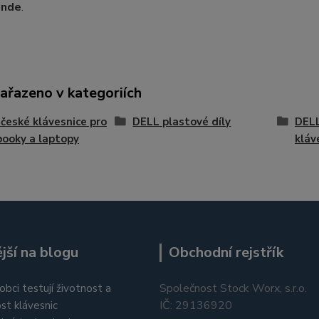
inde
.
zařazeno v kategoriích
české klávesnice pro
DELL plastové díly
DELL
ooky a laptopy
kláv
jší na blogu
Obchodní rejstřík
Společnost Stock Worx, s.r.o.
obci testují životnost a
IČ: 29136920
st klávesnic