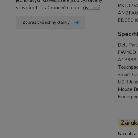
jednotlivých kláves, které jsou vystaveny
PK132V
stovkám tisíc až milionům opa...
číst celé
AM2FA0
EDC50 
Zobrazit všechny články
Specif
Dell Par
FW4CD
A18999
Touchp
Smart Ca
USH Junc
Mouse Bu
Fingerpr
Záruka
Na náhrad