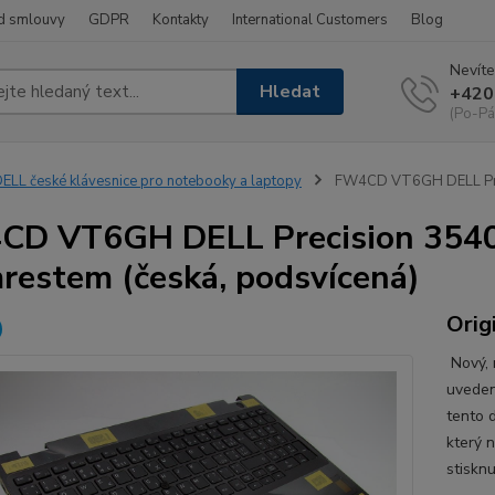
d smlouvy
GDPR
Kontakty
International Customers
Blog
Nevíte
Hledat
+420
(Po-Pá
ELL české klávesnice pro notebooky a laptopy
FW4CD VT6GH DELL Preci
D VT6GH DELL Precision 3540 
restem (česká, podsvícená)
Orig
Nový, n
uveden
tento d
který 
stiskn