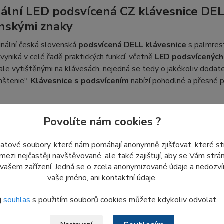
nální LED podsvícená CZ klávesnice DE
nskými znaky
inální česká slovenská
podsvícená DELL klávesnice
s palmres
 vyniká v celé řadě praktických funkcí, včetně
LED podsvícených
ale vytištěnými na klávesách, nejedná se tedy o jakékoliv dodate
nštenie".
Klávesnice s podsvícením
nabízí pohodlné a přesné ps
Povolíte nám cookies ?
klávesnice nabízí více úrovní LED podsv
lávesnice snadno nastavíte úroveň
LED podsvícení kláves
dle s
datové soubory, které nám pomáhají anonymně zjišťovat, které s
 při práci stisknutím kombinace funkčních kláves. Je běžné, že ř
 mezi nejčastěji navštěvované, ale také zajišťují, aby se Vám str
 vašem zařízení. Jedná se o zcela anonymizované údaje a nedozvím
a 100% podsvícení), což zaručuje pohodlné psaní i v podmínkách 
vaše jméno, ani kontaktní údaje.
adno přizpůsobit jas podsvícení okolnímu osvětlení, což ocení
.
j
souhlas
s použitím souborů cookies můžete kdykoliv odvolat.