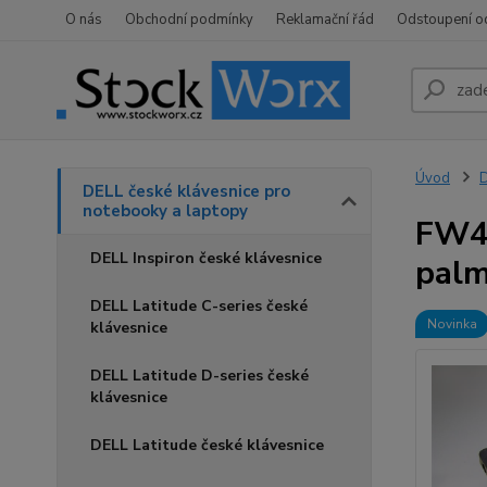
O nás
Obchodní podmínky
Reklamační řád
Odstoupení o
Úvod
D
DELL české klávesnice pro
notebooky a laptopy
FW4C
DELL Inspiron české klávesnice
palm
DELL Latitude C-series české
Novinka
klávesnice
DELL Latitude D-series české
klávesnice
DELL Latitude české klávesnice