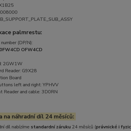
X1B25
008000
KB_SUPPORT_PLATE_SUB_ASSY
ikace palmrestu:
t number (DP/N):
 0FW4CD OFW4CD
ad: 2GW1W
rd Reader: G9X28
tion Board
ttons left and right: YPHVV
int Reader and cable: 3D0RN
 na náhradní díl 24 měsíců:
ní díl nabízíme
standardní záruku
24 měsíců (
právnické i fyz