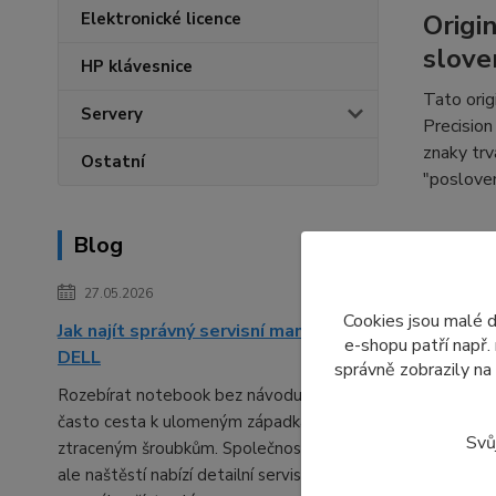
Elektronické licence
Origi
slove
HP klávesnice
Tato orig
Servery
Precision
znaky trv
Ostatní
"poslove
Blog
DELL 
27.05.2026
U této k
Cookies jsou malé 
Jak najít správný servisní manuál pro
jednoduše
e-shopu patří např.
DELL
správně zobrazily na
50%, 75% 
Rozebírat notebook bez návodu bývá
můžete sn
často cesta k ulomeným západkám a
prostředí
Svů
ztraceným šroubkům. Společnost DELL
ale naštěstí nabízí detailní servisní