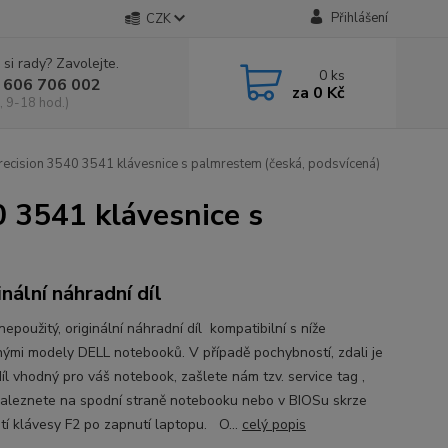
Přihlášení
CZK
 si rady? Zavolejte.
0
ks
 606 706 002
za
0 Kč
, 9-18 hod.)
sion 3540 3541 klávesnice s palmrestem (česká, podsvícená)
3541 klávesnice s
inální náhradní díl
epoužitý, originální náhradní díl kompatibilní s níže
ými modely DELL notebooků. V případě pochybností, zdali je
íl vhodný pro váš notebook, zašlete nám tzv. service tag ,
naleznete na spodní straně notebooku nebo v BIOSu skrze
utí klávesy F2 po zapnutí laptopu. O...
celý popis