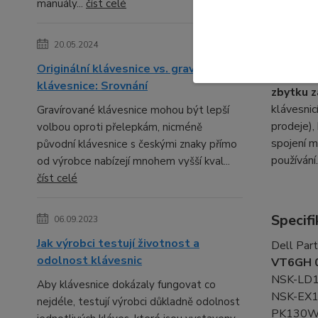
manuály...
číst celé
Odoln
Na rozdíl
20.05.2024
zahrnuje
Originální klávesnice vs. gravírované
čtečku b
klávesnice: Srovnání
zbytku z
klávesnic
Gravírované klávesnice mohou být lepší
prodeje),
volbou oproti přelepkám, nicméně
spojení m
původní klávesnice s českými znaky přímo
používání
od výrobce nabízejí mnohem vyšší kval...
číst celé
Specifi
06.09.2023
Jak výrobci testují životnost a
Dell Par
odolnost klávesnic
VT6GH 
NSK-LD1
Aby klávesnice dokázaly fungovat co
NSK-EX
nejdéle, testují výrobci důkladně odolnost
PK130