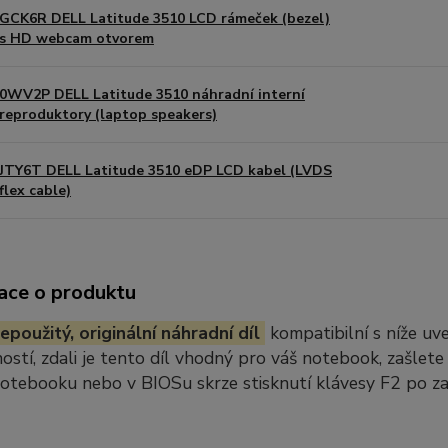
GCK6R DELL Latitude 3510 LCD rámeček (bezel)
s HD webcam otvorem
0WV2P DELL Latitude 3510 náhradní interní
reproduktory (laptop speakers)
JTY6T DELL Latitude 3510 eDP LCD kabel (LVDS
flex cable)
ace o produktu
epoužitý, originální náhradní díl
kompatibilní s níže u
stí, zdali je tento díl vhodný pro váš notebook, zašlete
notebooku nebo v BIOSu skrze stisknutí klávesy F2 po z