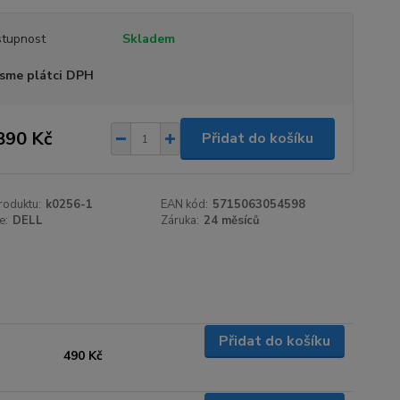
tupnost
Skladem
sme plátci DPH
890 Kč
Přidat do košíku
roduktu:
k0256-1
EAN kód:
5715063054598
e:
DELL
Záruka:
24 měsíců
Přidat do košíku
490 Kč