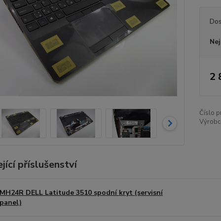
Dos
Nej
2 
Číslo p
Výrobc
jící příslušenství
MH24R DELL Latitude 3510 spodní kryt (servisní
panel)