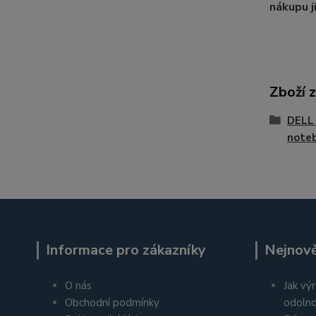
nákupu j
Zboží 
DELL 
noteb
Informace pro zákazníky
Nejnově
O nás
Jak výr
Obchodní podmínky
odolno