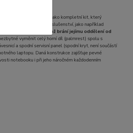
s klávesnici
je standardně dodávána jako kompletní kit, který
část notebooku) a další příslušenství, jako například
u rámu pomocí nýtů, což brání jejímu oddělení od
 nezbytné vyměnit celý horní díl (palmrest) spolu s
vesnicí a spodní servisní panel (spodní kryt, není součástí
motného laptopu. Daná konstrukce zajišťuje pevné
livosti notebooku i při jeho náročném každodenním