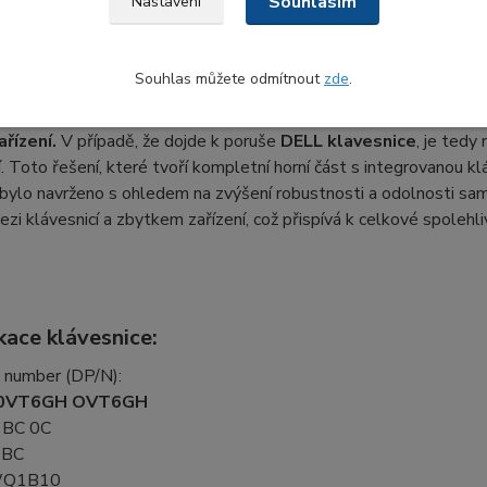
Souhlasím
Nastavení
ějsí laptop díky zpevněnému palmrestu 
 od jiných modelů,
CZ klavesnice
určená pro některé notebooky 
Souhlas můžete odmítnout
zde
.
 nejen samotnou
klavesnici s podsvitem
, ale i palmrest (horní 
ezdrátových karet.
Klávesnice je pevně uchycena k plastovém
ařízení.
V případě, že dojde k poruše
DELL klavesnice
, je tedy
í. Toto řešení, které tvoří kompletní horní část s integrovanou klá
 bylo navrženo s ohledem na zvýšení robustnosti a odolnosti sa
ezi klávesnicí a zbytkem zařízení, což přispívá k celkové spoleh
.
kace klávesnice:
t number (DP/N):
0VT6GH OVT6GH
BC 0C
1BC
WQ1B10