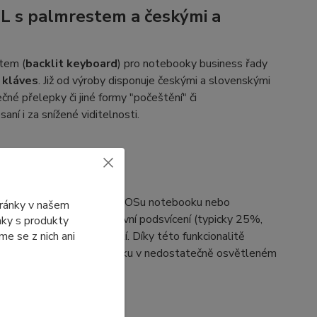
LL s palmrestem a českými a
tem (
backlit keyboard
) pro notebooky business řady
 kláves
. Již od výroby disponuje českými a slovenskými
čné přelepky či jiné formy "počeštění" či
aní i za snížené viditelnosti.
icení
vých preferencí, ať už v BIOSu notebooku nebo
tránky v našem
ada modelů nabízí řadu úrovní podsvícení (typicky 25%,
ánky s produkty
e se z nich ani
se sníženou viditelností. Díky této funkcionalitě
te při své práci na notebooku v nedostatečně osvětleném