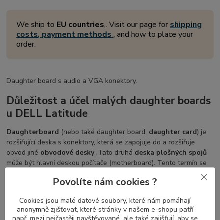
We ship to
EU countries
,. Visit our page for
shipping
costs, payment methods
, and how to place your
order.
Daughter board s audio a VGA konektory.
Důležitost a účel malých daughter boards
u DELL Latitude
Daughterboard
(nebo také daughter board,
daughter card
) je
rozšiřující deska s konektory, která se zapojuje do a rozšiřuje
obvod jiné
obvodové desky
. Tato druhá
deska plošných spojů
může být hlavní deskou počítače (motherboard). Tento termín se
běžně používá výrobci notebooků k popisu modulů, které se
Povolíte nám cookies ?
připojují k existující základní desce.
Cookies jsou malé datové soubory, které nám pomáhají
anonymně zjišťovat, které stránky v našem e-shopu patří
např. mezi nejčastěji navštěvované, ale také zajišťují, aby se