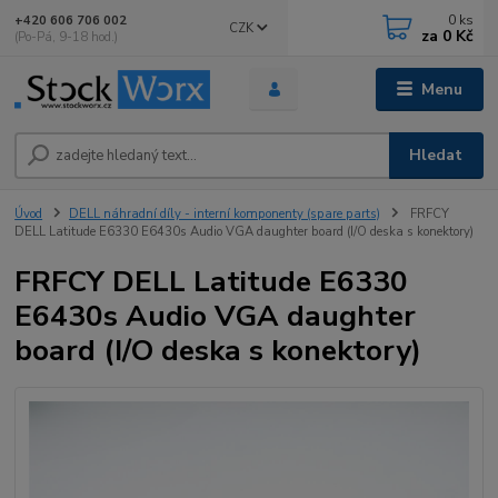
0
ks
+420 606 706 002
CZK
za
0 Kč
(Po-Pá, 9-18 hod.)
Menu
Hledat
Úvod
DELL náhradní díly - interní komponenty (spare parts)
FRFCY
DELL Latitude E6330 E6430s Audio VGA daughter board (I/O deska s konektory)
FRFCY DELL Latitude E6330
E6430s Audio VGA daughter
board (I/O deska s konektory)