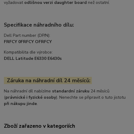
vyžadovat
odlišnou verzi daughter board
než ostatní.
Specifikace náhradního dílu:
Dell Part number (DP/N):
FRFCY 0FRFCY OFRFCY
Kompatibilita dle výrobce:
DELL Latitude E6330 E6430s
Záruka na náhradní díl 24 měsíců:
Na náhradní díl nabízíme
standardní záruku
24 měsíců
(
právnické i fyzické osoby
). Nenechte se připravit o tuto jistotu
při nákupu jinde
.
Zboží zařazeno v kategoriích