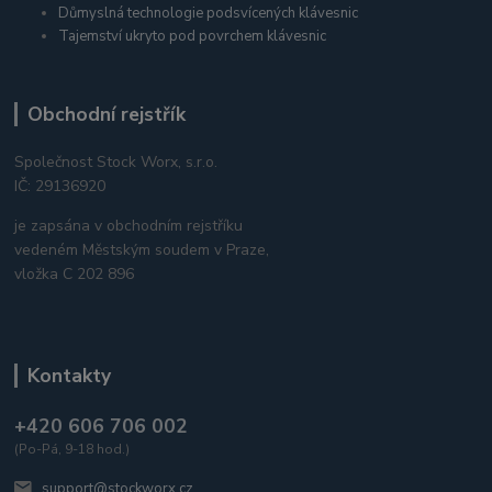
Důmyslná technologie podsvícených klávesnic
Tajemství ukryto pod povrchem klávesnic
Obchodní rejstřík
Společnost Stock Worx, s.r.o.
IČ: 29136920
je zapsána v obchodním rejstříku
vedeném Městským soudem v Praze,
vložka C 202 896
Kontakty
+420 606 706 002
(Po-Pá, 9-18 hod.)
support@stockworx.cz