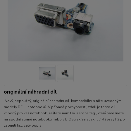
originální náhradní díl
Nový, nepoužitý, originální náhradní díl kompatibilní s níže uvedenými
modely DELL notebooků. V případě pochybností, zdali je tento díl
vhodný pro váš notebook, zašlete nám tzv. service tag , který naleznete
na spodní straně notebooku nebo v BIOSu skrze stisknutí klávesy F2 po
zapnutí la...
celý popis