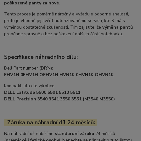
poškozené panty za nové
.
Tento proces je poměrně náročný a vyžaduje odborné znalosti,
proto je vhodné jej svěřit autorizovanému servisu, který má s
výměnou dostatečné zkušenosti. Tím zajistíte, že
výměna pantů
proběhne správně a bez poškození dalších částí notebooku.
Specifikace náhradního dílu:
Dell Part number (DP/N):
FHV1H 0FHV1H OFHV1H HVN1K 0HVN1K OHVN1K
Kompatibilita dle výrobce:
DELL Latitude 5500 5501 5510 5511
DELL Precision 3540 3541 3550 3551 (M3540 M3550)
Záruka na náhradní díl 24 měsíců:
Na náhradní díl nabízíme
standardní záruku
24 měsíců
(
právnické i fyzické osoby
). Nenechte se připravit o tuto jistotu