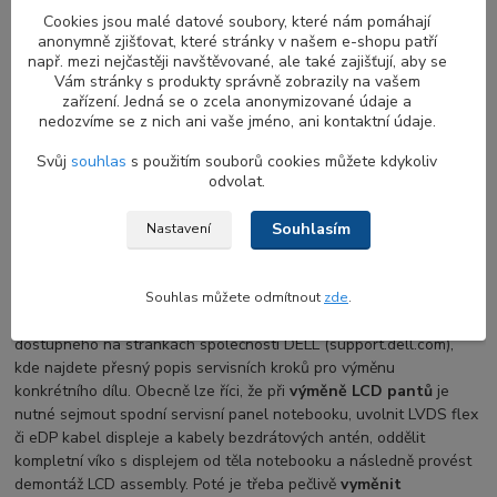
vykazovat známky opotřebení nebo poškození, je důležité je co
Cookies jsou malé datové soubory, které nám pomáhají
nejdříve vyměnit, aby se zabránilo dalšímu poškození displeje
anonymně zjišťovat, které stránky v našem e-shopu patří
nebo šasi notebooku.
Originální náhradní panty
pro
např. mezi nejčastěji navštěvované, ale také zajišťují, aby se
notebooky DELL
zajišťují kompatibilitu a spolehlivý výkon. Při
Vám stránky s produkty správně zobrazily na vašem
výměně pantů doporučujeme použít pouze originální díly, které
zařízení. Jedná se o zcela anonymizované údaje a
jsou specificky navrženy pro váš model
notebooku DELL
nedozvíme se z nich ani vaše jméno, ani kontaktní údaje.
Latitude
.
Svůj
souhlas
s použitím souborů cookies můžete kdykoliv
odvolat.
Co obnáší výměna LCD pantů displeje
Souhlasím
Nastavení
DELL Precision
Při
výměně vylomeného či prasklého pantu u notebooku
je
Souhlas můžete odmítnout
zde
.
doporučeno postupovat dle uživatelské příručky (manuálu)
dostupného na stránkách společnosti DELL (support.dell.com),
kde najdete přesný popis servisních kroků pro výměnu
konkrétního dílu. Obecně lze říci, že při
výměně LCD pantů
je
nutné sejmout spodní servisní panel notebooku, uvolnit LVDS flex
či eDP kabel displeje a kabely bezdrátových antén, oddělit
kompletní víko s displejem od těla notebooku a následně provést
demontáž LCD assembly. Poté je třeba pečlivě
vyměnit