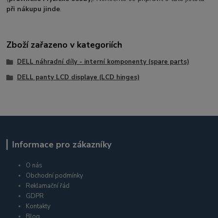
při nákupu jinde
.
Zboží zařazeno v kategoriích
DELL náhradní díly - interní komponenty (spare parts)
DELL panty LCD displaye (LCD hinges)
Informace pro zákazníky
O nás
Obchodní podmínky
Reklamační řád
GDPR
Kontakty
Blog