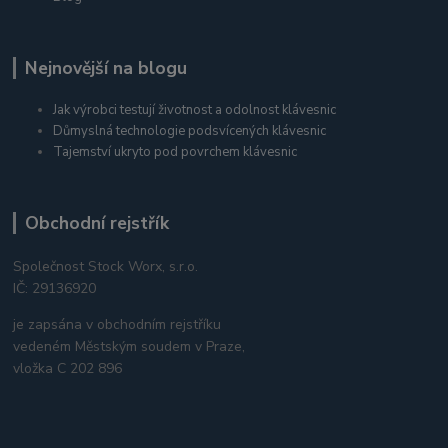
Nejnovější na blogu
Jak výrobci testují životnost a odolnost klávesnic
Důmyslná technologie podsvícených klávesnic
Tajemství ukryto pod povrchem klávesnic
Obchodní rejstřík
Společnost Stock Worx, s.r.o.
IČ: 29136920
je zapsána v obchodním rejstříku
vedeném Městským soudem v Praze,
vložka C 202 896