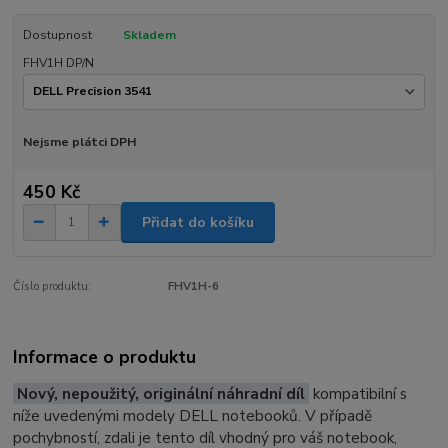
Dostupnost
Skladem
FHV1H DP/N
Nejsme plátci DPH
450 Kč
Přidat do košíku
Číslo produktu:
FHV1H-6
Informace o produktu
Nový, nepoužitý, originální náhradní díl
kompatibilní s
níže uvedenými modely DELL notebooků. V případě
pochybností, zdali je tento díl vhodný pro váš notebook,