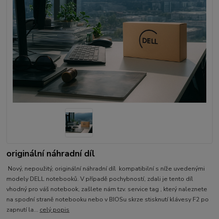
originální náhradní díl
Nový, nepoužitý, originální náhradní díl kompatibilní s níže uvedenými
modely DELL notebooků. V případě pochybností, zdali je tento díl
vhodný pro váš notebook, zašlete nám tzv. service tag , který naleznete
na spodní straně notebooku nebo v BIOSu skrze stisknutí klávesy F2 po
zapnutí la...
celý popis