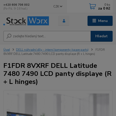
0
ks
+420 606 706 002
CZK
za
0 Kč
(Po-Pá, 9-18 hod.)
Menu
Hledat
Úvod
DELL náhradní díly - interní komponenty (spare parts)
F1FDR
8VXRF DELL Latitude 7480 7490 LCD panty displaye (R + L hinges)
F1FDR 8VXRF DELL Latitude
7480 7490 LCD panty displaye (R
+ L hinges)