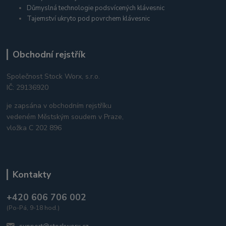
Důmyslná technologie podsvícených klávesnic
Tajemství ukryto pod povrchem klávesnic
Obchodní rejstřík
Společnost Stock Worx, s.r.o.
IČ: 29136920
je zapsána v obchodním rejstříku
vedeném Městským soudem v Praze,
vložka C 202 896
Kontakty
+420 606 706 002
(Po-Pá, 9-18 hod.)