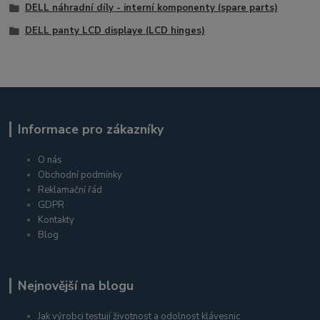
DELL náhradní díly - interní komponenty (spare parts)
DELL panty LCD displaye (LCD hinges)
Informace pro zákazníky
O nás
Obchodní podmínky
Reklamační řád
GDPR
Kontakty
Blog
Nejnovější na blogu
Jak výrobci testují životnost a odolnost klávesnic