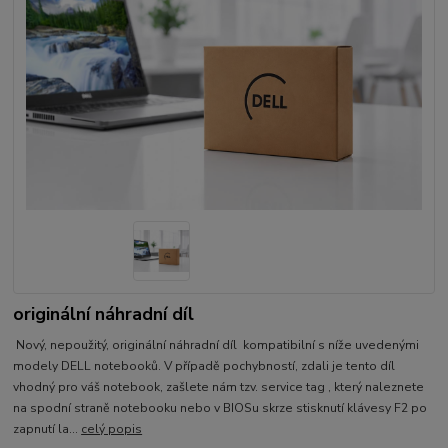
originální náhradní díl
Nový, nepoužitý, originální náhradní díl kompatibilní s níže uvedenými
modely DELL notebooků. V případě pochybností, zdali je tento díl
vhodný pro váš notebook, zašlete nám tzv. service tag , který naleznete
na spodní straně notebooku nebo v BIOSu skrze stisknutí klávesy F2 po
zapnutí la...
celý popis