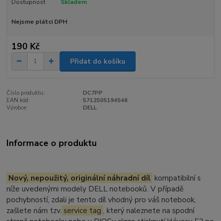
Dostupnost
Skladem
Nejsme plátci DPH
190 Kč
Přidat do košíku
Číslo produktu:
DC7PP
EAN kód:
5712505194546
Výrobce:
DELL
Informace o produktu
Nový, nepoužitý, originální náhradní díl
kompatibilní s
níže uvedenými modely DELL notebooků. V případě
pochybností, zdali je tento díl vhodný pro váš notebook,
zašlete nám tzv.
service tag
, který naleznete na spodní