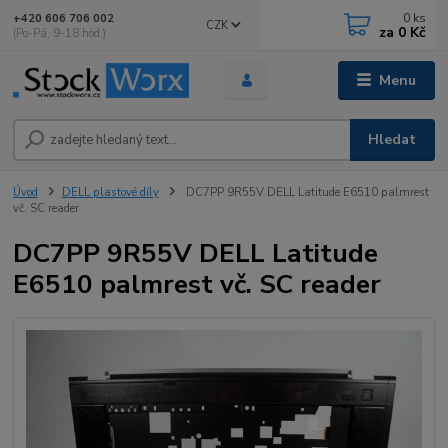
0
ks
+420 606 706 002
CZK
za
0 Kč
(Po-Pá, 9-18 hod.)
Menu
Hledat
Úvod
DELL plastové díly
DC7PP 9R55V DELL Latitude E6510 palmrest
vč. SC reader
DC7PP 9R55V DELL Latitude
E6510 palmrest vč. SC reader