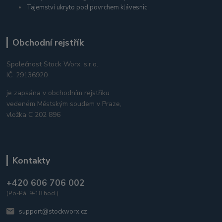
Tajemství ukryto pod povrchem klávesnic
Obchodní rejstřík
Společnost Stock Worx, s.r.o.
IČ: 29136920
je zapsána v obchodním rejstříku
vedeném Městským soudem v Praze,
vložka C 202 896
Kontakty
+420 606 706 002
(Po-Pá, 9-18 hod.)
support@stockworx.cz