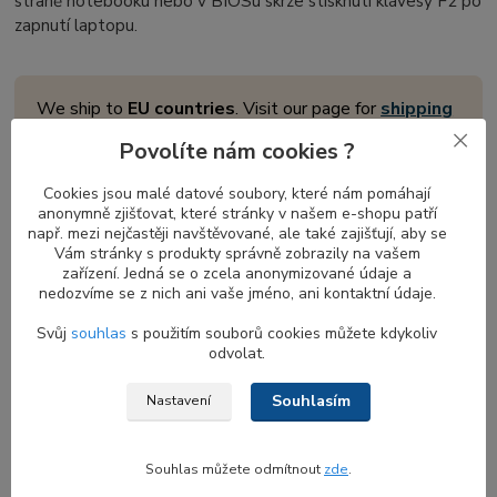
straně notebooku nebo v BIOSu skrze stisknutí klávesy F2 po
zapnutí laptopu.
We ship to
EU countries
. Visit our page for
shipping
costs, payment methods
, and how to place your
Povolíte nám cookies ?
order.
Cookies jsou malé datové soubory, které nám pomáhají
anonymně zjišťovat, které stránky v našem e-shopu patří
např. mezi nejčastěji navštěvované, ale také zajišťují, aby se
Konstrukční řešení palmrestu a jeho
Vám stránky s produkty správně zobrazily na vašem
funkce
zařízení. Jedná se o zcela anonymizované údaje a
nedozvíme se z nich ani vaše jméno, ani kontaktní údaje.
Palmrest, neboli opěrka dlaní, je svrchní část notebooku
Svůj
souhlas
s použitím souborů cookies můžete kdykoliv
okolo klávesnice
, na kterou si uživatel opírá dlaně při psaní. Pro
odvolat.
různé modely může být vyroben z tvrzeného plastu, kovu nebo
jejich kombinace, což zvyšuje tuhost a pevnost notebooku.
Souhlasím
Nastavení
Obvykle je palmrest pevně spojen se spodním dílem notebooku,
zvaným bottom base (spodní kryt, vana nebo také servisní panel).
Souhlas můžete odmítnout
zde
.
Součástí palmrestu je nový touchpad s tlačítky,