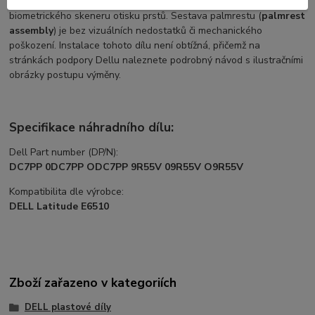
bezkontaktní čtečka Smart Card reader
a prostor pro umístění
biometrického skeneru otisku prstů. Sestava palmrestu (
palmrest
assembly
) je bez vizuálních nedostatků či mechanického
poškození. Instalace tohoto dílu není obtížná, přičemž na
stránkách podpory Dellu naleznete podrobný návod s ilustračními
obrázky postupu výměny.
Specifikace náhradního dílu:
Dell Part number (DP/N):
DC7PP 0DC7PP ODC7PP 9R55V 09R55V O9R55V
Kompatibilita dle výrobce:
DELL Latitude E6510
Zboží zařazeno v kategoriích
DELL plastové díly