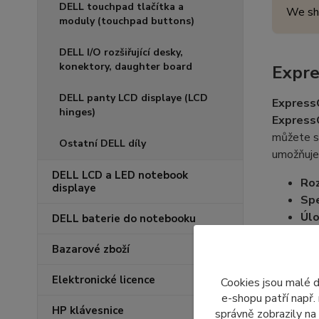
DELL touchpad tlačítka a
We sh
moduly (touchpad buttons)
DELL I/O rozšiřující desky,
konektory, daughter board
Expre
DELL panty LCD displaye (LCD
Express
hinges)
Express
můžete sn
Ostatní DELL díly
umožňuje 
DELL LCD a LED notebook
Roz
displaye
Spe
Úlo
DELL baterie do notebooku
Bez
Bazarové zboží
Poznám
Elektronické licence
Cookies jsou malé 
e-shopu patří např.
HP klávesnice
správně zobrazily na