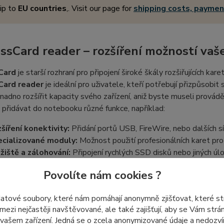
ip to
EU countries
,. Visit our page for
shipping costs, payme
ssCard reader – rozšíření možností va
Card
je starší rozhraní pro připojení široké škály rozšiřujících kare
Card reader
je ideální pro uživatele, kteří potřebují přizpůsob
adno rozšířit kapacity svého zařízení, aniž byste museli provád
přidávat do notebooku různé funkce, například:
šíření konektivity:
Přidání portů USB, FireWire, nebo dalších s
cializované moduly:
Možnost použití profesionálních karet pro 
žiště a zálohování:
Připojení rychlých SSD disků nebo jiných úlo
drátové technologie:
Integrace Wi-Fi, Bluetooth nebo dokonce
Povolíte nám cookies ?
ka:
Použití
ExpressCard
závisí na kompatibilitě vašeho noteboo
datové soubory, které nám pomáhají anonymně zjišťovat, které s
 mezi nejčastěji navštěvované, ale také zajišťují, aby se Vám str
 vašem zařízení. Jedná se o zcela anonymizované údaje a nedozvím