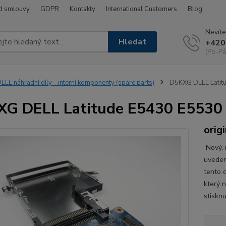
d smlouvy
GDPR
Kontakty
International Customers
Blog
Nevíte
Hledat
+420
(Po-Pá
ELL náhradní díly - interní komponenty (spare parts)
D5KXG DELL Latitu
G DELL Latitude E5430 E5530 č
origi
Nový, n
uveden
tento d
který 
stisknu