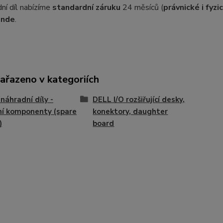
ní díl nabízíme
standardní záruku
24 měsíců (
právnické i fyz
inde
.
zařazeno v kategoriích
náhradní díly -
DELL I/O rozšiřující desky,
ní komponenty (spare
konektory, daughter
)
board