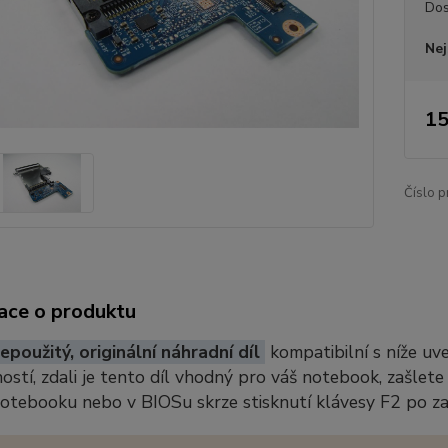
Dos
Nej
15
Číslo p
ace o produktu
epoužitý, originální náhradní díl
kompatibilní s níže u
stí, zdali je tento díl vhodný pro váš notebook, zašlete
notebooku nebo v BIOSu skrze stisknutí klávesy F2 po z