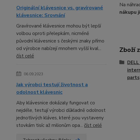
Na náhrad
Originální klávesnice vs. gravírované
nákupu j
klávesnice: Srovnání
Gravírované klávesnice mohou být lepší
volbou oproti přelepkám, nicméně
původní klávesnice s českými znaky přímo
od výrobce nabízejí mnohem vyšší kval...
Zboží 
číst celé
DELL 
inter
06.09.2023
parts
Jak výrobci testují životnost a
odolnost klávesnic
Aby klávesnice dokázaly fungovat co
nejdéle, testují výrobci důkladně odolnost
jednotlivých kláves, které jsou vystaveny
stovkám tisíc až milionům opa...
číst celé