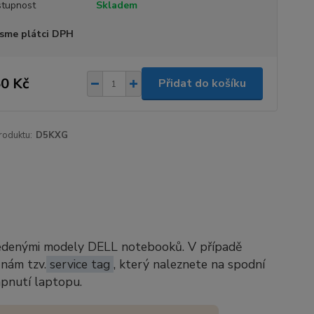
tupnost
Skladem
sme plátci DPH
0 Kč
Přidat do košíku
roduktu:
D5KXG
vedenými modely DELL notebooků. V případě
 nám tzv.
service tag
, který naleznete na spodní
apnutí laptopu.