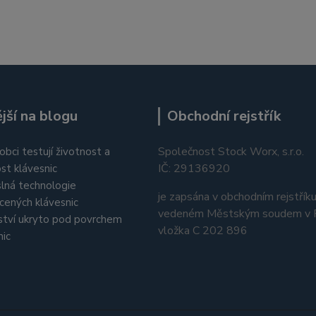
jší na blogu
Obchodní rejstřík
Společnost Stock Worx, s.r.o.
obci testují životnost a
IČ: 29136920
st klávesnic
lná technologie
je zapsána v obchodním rejstřík
cených klávesnic
vedeném Městským soudem v P
tví ukryto pod povrchem
vložka C 202 896
nic