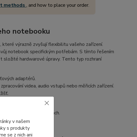
nt methods
, and how to place your order.
šeho notebooku
t, které výrazně zvyšují flexibilitu vašeho zařízení.
it svůj notebook specifickým potřebám. S tímto řešením
ět složité hardwarové úpravy. Tento typ rozhraní
íťových adaptérů.
zpracování videa, audio vstupů nebo měřicích zařízení.
žišť.
 mobilních sítí..
ku a podporovaných kartách.
tránky v našem
ánky s produkty
e se z nich ani