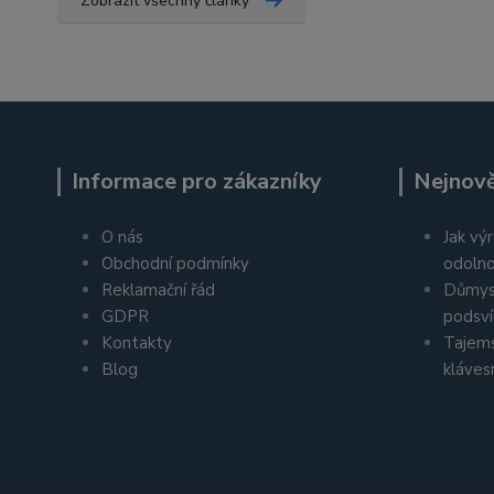
Zobrazit všechny články
Informace pro zákazníky
Nejnově
O nás
Jak výr
Obchodní podmínky
odolno
Reklamační řád
Důmys
GDPR
podsví
Kontakty
Tajems
Blog
kláves