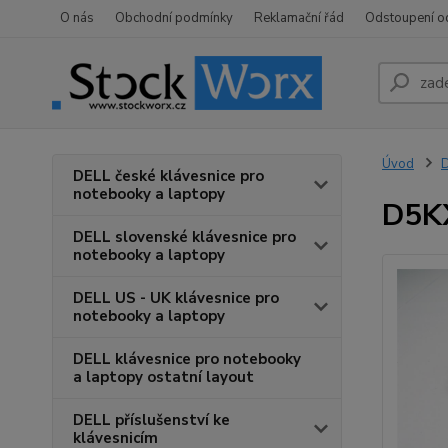
O nás
Obchodní podmínky
Reklamační řád
Odstoupení o
Úvod
D
DELL české klávesnice pro
notebooky a laptopy
D5KX
DELL slovenské klávesnice pro
notebooky a laptopy
DELL US - UK klávesnice pro
notebooky a laptopy
DELL klávesnice pro notebooky
a laptopy ostatní layout
DELL příslušenství ke
klávesnicím