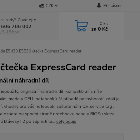
Přihlášení
CZK
 si rady? Zavolejte.
0
ks
 606 706 002
za
0 Kč
, 9-18 hod.)
de E5430 E5530 čtečka ExpressCard reader
tečka ExpressCard reader
nální náhradní díl
epoužitý, originální náhradní díl kompatibilní s níže
ými modely DELL notebooků. V případě pochybností, zdali je
íl vhodný pro váš notebook, zašlete nám tzv. service tag ,
naleznete na spodní straně notebooku nebo v BIOSu skrze
tí klávesy F2 po zapnutí la...
celý popis