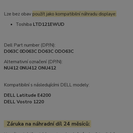
Lze bez obav
použít jako kompatibilní náhradu displaye:
Toshiba
LTD121EWUD
Dell Part number (DP/N):
D063C 0D063C DO63C ODO63C
Alternativní označení (DP/N):
NU412 0NU412 ONU412
Kompatibilní s následujícími DELL modely:
DELL Latitude E4200
DELL Vostro 1220
Záruka na náhradní díl 24 měsíců: