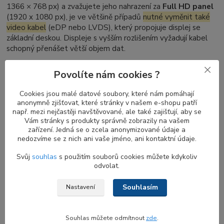
1366 × 768 px) a zvažujete jeho nahrazení za
Full HD panel
(1920 x 1080 px), je ve většině případů
nutné vyměnit také
video kabel
(eDP nebo LVDS), který propojuje displej se
základní deskou. Displeje s vyšším rozlišením vyžadují kabel
schopný přenášet větší objem dat.
Naopak při přechodu z Full HD zpět na HD není výměna
Povolíte nám cookies ?
kabelu nutná – kabely pro vyšší rozlišení podporují i nižší
režimy zobrazení.
Cookies jsou malé datové soubory, které nám pomáhají
anonymně zjišťovat, které stránky v našem e-shopu patří
např. mezi nejčastěji navštěvované, ale také zajišťují, aby se
Vám stránky s produkty správně zobrazily na vašem
Nelze zaměnit DELL Latitude dotykový
zařízení. Jedná se o zcela anonymizované údaje a
displej za nedotykový (a naopak)
nedozvíme se z nich ani vaše jméno, ani kontaktní údaje.
Pokud je váš notebook vybaven
dotykovým displejem
,
Svůj
souhlas
s použitím souborů cookies můžete kdykoliv
odvolat.
nelze ho jednoduše nahradit za běžný nedotykový typ
– a
platí to i naopak. Výměna by si vyžádala úpravy dalších částí
Souhlasím
notebooku, jako je zadní víko, přední rámeček, video kabel a
Nastavení
často i panty. Z tohoto důvodu výměna dotykového a
nedotykového displeje u notebooku není možná bez dalších
Souhlas můžete odmítnout
zde
.
úprav.