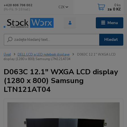
0
ks
+420 606 706 002
CZK
za
0 Kč
(Po-Pá, 9-18 hod.)
Menu
Hledat
Úvod
DELL LCD a LED notebook displaye
D063C 12.1" WXGA LCD
display (1280 x 800) Samsung LTN121AT04
D063C 12.1" WXGA LCD display
(1280 x 800) Samsung
LTN121AT04