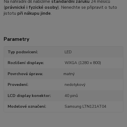
Na náhradní díl nabízíme
standardní záruku
24 měsíců
(
právnické i fyzické osoby
). Nenechte se připravit o tuto
jistotu
při nákupu jinde
.
Parametry
Typ podsvícení
LED
Rozlišení displaye
WXGA (1280 x 800)
Povrchová úprava
matný
Provedení
nedotykový
LCD display konektor
40 pinů
Modelové označení
Samsung LTN121AT04