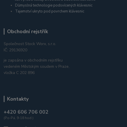
Důmyslná technologie podsvícených klávesnic
Tajemství ukryto pod povrchem klávesnic
Obchodní rejstřík
Společnost Stock Worx, s.r.o.
IČ: 29136920
je zapsána v obchodním rejstříku
vedeném Městským soudem v Praze,
vložka C 202 896
Kontakty
+420 606 706 002
(Po-Pá, 9-18 hod.)