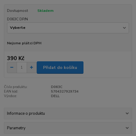
Dostupnost
Skladem
D063C DP/N
Nejsme plátci DPH
390 Kč
Přidat do košíku
Číslo produktu:
D063C
EAN kód:
5704327929734
Výrobce:
DELL
Informace o produktu
Parametry