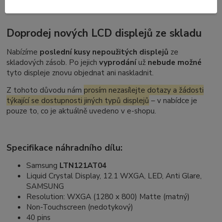
Doprodej nových LCD displejů ze skladu
Nabízíme
poslední kusy nepoužitých displejů
ze
skladových zásob. Po jejich
vyprodání
už
nebude možné
tyto displeje znovu objednat ani naskladnit.
Z tohoto důvodu nám
prosím nezasílejte dotazy a žádosti
týkající se dostupnosti jiných typů displejů
– v nabídce je
pouze to, co je aktuálně uvedeno v e-shopu.
Specifikace náhradního dílu:
Samsung
LTN121AT04
Liquid Crystal Display, 12.1 WXGA, LED, Anti Glare,
SAMSUNG
Resolution: WXGA (1280 x 800) Matte (matný)
Non-Touchscreen (nedotykový)
40 pins