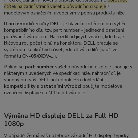
štítek na zadní straně vašeho původního displeje
s
modelovým označením uvedeným v popisu produktu níže.
U
notebooků
značky
DELL
je hlavním kritériem pro výběr
kompatibilního dílu tzv.
part number
– jedinečné označení
používané výrobcem. Na rozdíl od jiných značek, kde hraje
klíčovou roli počet pinů na konektoru, DELL pracuje se
systémem konkrétních čísel jednotlivých dílů (např. ve
formátu
CN-054XDV-...
).
Pokud se
part number
vašeho původního displeje shoduje s
některým z uvedených ve specifikaci níže, náhradní díl je
vhodný pro váš DELL notebook. Pro dohledání
kompatibility s ostatními výrobci
použijte modelové
označení displaye na štítku od výrobce.
Výměna HD displeje DELL za Full HD
1080p
V případě, že má váš notebook základní HD displej (typicky