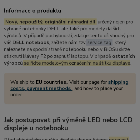
Informace o produktu
Nový, nepoužitý, originální náhradní díl
určený nejen pro
vybrané notebooky DELL, ale také pro modely dalších
výrobců. V případě pochybností, zdali je tento díl vhodný pro
váš
DELL notebook
, zašlete nám tzv.
service tag
, který
naleznete na spodní straně notebooku nebo v BIOSu skrze
stisknutí klávesy F2 po zapnutí laptopu. V případě
ostatních
výrobců
se řiďte modelovým označením na štítku displaye
.
We ship to
EU countries
,. Visit our page for
shipping
costs, payment methods
, and how to place your
order.
Jak postupovat při výměně LED nebo LCD
displeje u notebooku
Před objednáním nového displeje doporučujeme
porovnat