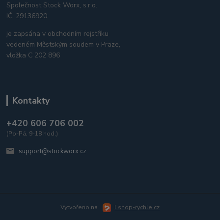
Společnost Stock Worx, s.r.o.
IČ: 29136920
je zapsána v obchodním rejstříku
vedeném Městským soudem v Praze,
vložka C 202 896
Kontakty
+420 606 706 002
(Po-Pá, 9-18 hod.)
support@stockworx.cz
Vytvořeno na
Eshop-rychle.cz