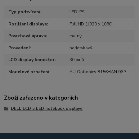
Typ podsvícení
LED IPS
Rozlišení displaye
Full HD (1920 x 1080)
Povrchová úprava
matný
Provedení
nedotykový
LCD display konektor
30 pinů
Modelové označení
AU Optronics B156HAN 06.3
Zboží zařazeno v kategoriích
DELL LCD a LED notebook displaye