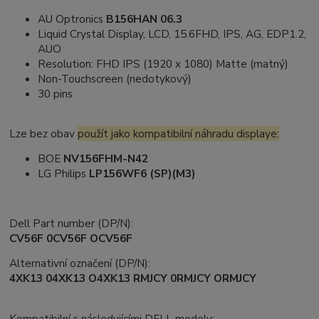
AU Optronics
B156HAN 06.3
Liquid Crystal Display, LCD, 15.6FHD, IPS, AG, EDP1.2,
AUO
Resolution: FHD IPS (1920 x 1080) Matte (matný)
Non-Touchscreen (nedotykový)
30 pins
Lze bez obav
použít jako kompatibilní náhradu displaye:
BOE
NV156FHM-N42
LG Philips
LP156WF6 (SP)(M3)
Dell Part number (DP/N):
CV56F 0CV56F OCV56F
Alternativní označení (DP/N):
4XK13 04XK13 O4XK13 RMJCY 0RMJCY ORMJCY
Kompatibilní s následujícími DELL modely: