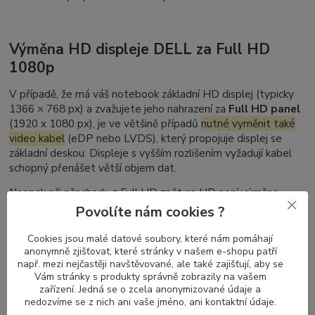
Výměna HD displeje DELL za Full HD
1080p
V případě, že má váš notebook základní HD displej (typicky
1366 × 768 px) a zvažujete jeho nahrazení za
Full HD panel
(1920 x 1080 px), je ve většině případů
nutné vyměnit také
video kabel
(eDP nebo LVDS), který propojuje displej se
základní deskou. Displeje s vyšším rozlišením vyžadují kabel
schopný přenášet větší objem dat.
Naopak při přechodu z Full HD zpět na HD není výměna
kabelu nutná – kabely pro vyšší rozlišení podporují i nižší
Povolíte nám cookies ?
režimy zobrazení.
Cookies jsou malé datové soubory, které nám pomáhají
anonymně zjišťovat, které stránky v našem e-shopu patří
např. mezi nejčastěji navštěvované, ale také zajišťují, aby se
Nelze zaměnit DELL Latitude dotykový
Vám stránky s produkty správně zobrazily na vašem
zařízení. Jedná se o zcela anonymizované údaje a
displej za nedotykový (a naopak)
nedozvíme se z nich ani vaše jméno, ani kontaktní údaje.