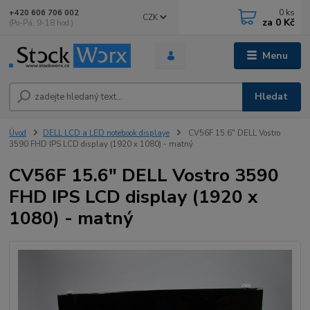
0
ks
+420 606 706 002
CZK
za
0 Kč
(Po-Pá, 9-18 hod.)
Menu
Hledat
Úvod
DELL LCD a LED notebook displaye
CV56F 15.6" DELL Vostro
3590 FHD IPS LCD display (1920 x 1080) - matný
CV56F 15.6" DELL Vostro 3590
FHD IPS LCD display (1920 x
1080) - matný