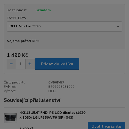
Dostupnost
Skladem
CV56F DP/N
Nejsme plátci DPH
1 490 Kč
Přidat do košíku
Číslo produktu:
CV56F-57
EAN kód:
5706998281999
Výrobce:
DELL
Související příslušenství
4XK13 15.6" FHD IPS LCD display (1920
x 1080) LG LP156WF6 (SP) (M3)
Zvolit variantu
1 490 Kč