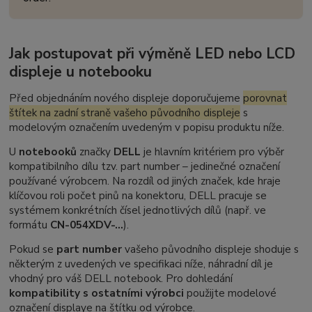
Jak postupovat při výměně LED nebo LCD
displeje u notebooku
Před objednáním nového displeje doporučujeme
porovnat
štítek na zadní straně vašeho původního displeje
s
modelovým označením uvedeným v popisu produktu níže.
U
notebooků
značky
DELL
je hlavním kritériem pro výběr
kompatibilního dílu tzv.
part number
– jedinečné označení
používané výrobcem. Na rozdíl od jiných značek, kde hraje
klíčovou roli počet pinů na konektoru, DELL pracuje se
systémem konkrétních čísel jednotlivých dílů (např. ve
formátu
CN-054XDV-...
).
Pokud se
part number
vašeho původního displeje shoduje s
některým z uvedených ve specifikaci níže, náhradní díl je
vhodný pro váš DELL notebook. Pro dohledání
kompatibility s ostatními výrobci
použijte modelové
označení displaye na štítku od výrobce.