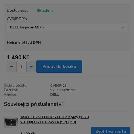
Dostupnost
Skladem
CV56F DP/N
Nejsme plátci DPH
1 490 Kč
Přidat do košíku
Číslo produktu:
CV56F-21
EAN kód:
5706998281999
Výrobce:
DELL
Související příslušenství
4XK13 15.6" FHD IPS LCD display (1920
x 1080) LG LP156WF6 (SP) (M3)
Zvolit variantu
1 490 Kč