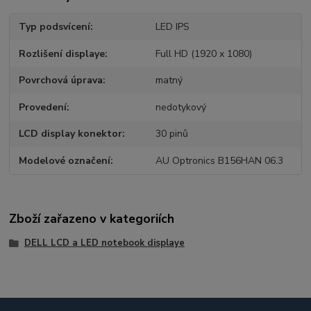
Typ podsvícení
LED IPS
Rozlišení displaye
Full HD (1920 x 1080)
Povrchová úprava
matný
Provedení
nedotykový
LCD display konektor
30 pinů
Modelové označení
AU Optronics B156HAN 06.3
Zboží zařazeno v kategoriích
DELL LCD a LED notebook displaye