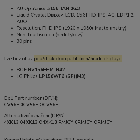
AU Optronics
B156HAN 06.3
Liquid Crystal Display, LCD, 15.6FHD, IPS, AG, EDP1.2,
AUO
Resolution: FHD IPS (1920 x 1080) Matte (matný)
Non-Touchscreen (nedotykový)
30 pins
Lze bez obav
použít jako kompatibilní náhradu displaye:
BOE
NV156FHM-N42
LG Philips
LP156WF6 (SP)(M3)
Dell Part number (DP/N):
CV56F 0CV56F OCV56F
Alternativní označení (DP/N):
4XK13 04XK13 O4XK13 RMJCY 0RMJCY ORMJCY
Kompatibilní s následujícími DELL modely: