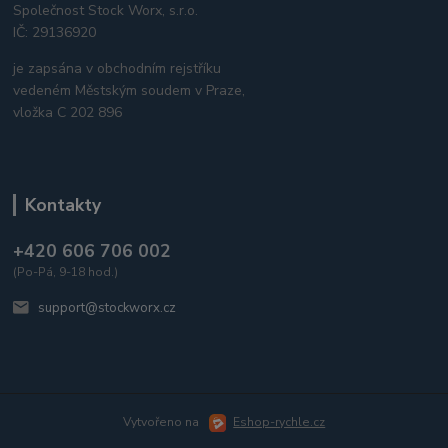
Společnost Stock Worx, s.r.o.
IČ: 29136920
je zapsána v obchodním rejstříku
vedeném Městským soudem v Praze,
vložka C 202 896
Kontakty
+420 606 706 002
(Po-Pá, 9-18 hod.)
support@stockworx.cz
Vytvořeno na
Eshop-rychle.cz