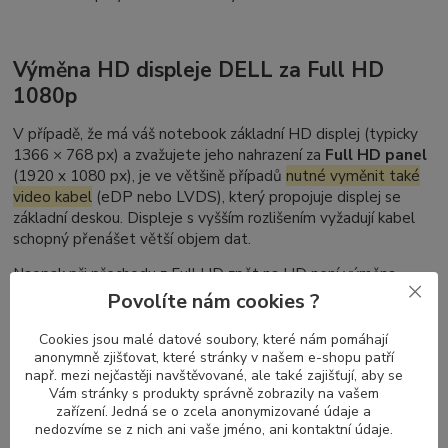
Výměna HD displeje DELL za Full HD
1080p
V případě, že má váš notebook základní HD displej (typicky
1366 × 768 px) a zvažujete jeho nahrazení za
Full HD panel
(1920 x 1080 px), je ve většině případů
nutné vyměnit také
video kabel
(eDP nebo LVDS), který propojuje displej se
základní deskou. Displeje s vyšším rozlišením vyžadují kabel
schopný přenášet větší objem dat.
Naopak při přechodu z Full HD zpět na HD není výměna
kabelu nutná – kabely pro vyšší rozlišení podporují i nižší
Povolíte nám cookies ?
režimy zobrazení.
Cookies jsou malé datové soubory, které nám pomáhají
anonymně zjišťovat, které stránky v našem e-shopu patří
např. mezi nejčastěji navštěvované, ale také zajišťují, aby se
Nelze zaměnit DELL Latitude dotykový
Vám stránky s produkty správně zobrazily na vašem
zařízení. Jedná se o zcela anonymizované údaje a
displej za nedotykový (a naopak)
nedozvíme se z nich ani vaše jméno, ani kontaktní údaje.