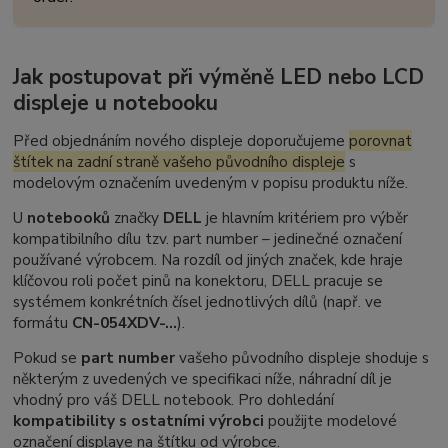
Jak postupovat při výměně LED nebo LCD
displeje u notebooku
Před objednáním nového displeje doporučujeme
porovnat
štítek na zadní straně vašeho původního displeje
s
modelovým označením uvedeným v popisu produktu níže.
U
notebooků
značky
DELL
je hlavním kritériem pro výběr
kompatibilního dílu tzv.
part number
– jedinečné označení
používané výrobcem. Na rozdíl od jiných značek, kde hraje
klíčovou roli počet pinů na konektoru, DELL pracuje se
systémem konkrétních čísel jednotlivých dílů (např. ve
formátu
CN-054XDV-...
).
Pokud se
part number
vašeho původního displeje shoduje s
některým z uvedených ve specifikaci níže, náhradní díl je
vhodný pro váš DELL notebook. Pro dohledání
kompatibility s ostatními výrobci
použijte modelové
označení displaye na štítku od výrobce.