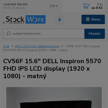
0
ks
+420 606 706 002
CZK
za
0 Kč
(Po-Pá, 9-18 hod.)
Menu
Hledat
Úvod
DELL LCD a LED notebook displaye
CV56F 15.6" DELL Inspiron
5570 FHD IPS LCD display (1920 x 1080) - matný
CV56F 15.6" DELL Inspiron 5570
FHD IPS LCD display (1920 x
1080) - matný