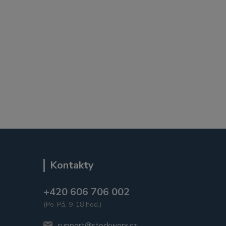
Kontakty
+420 606 706 002
(Po-Pá, 9-18 hod.)
u
support@stockworx.cz