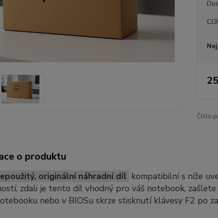
Dos
CJ3
Nej
25
Číslo p
ace o produktu
epoužitý, originální náhradní díl
kompatibilní s níže u
stí, zdali je tento díl vhodný pro váš notebook, zašlete
notebooku nebo v BIOSu skrze stisknutí klávesy F2 po z