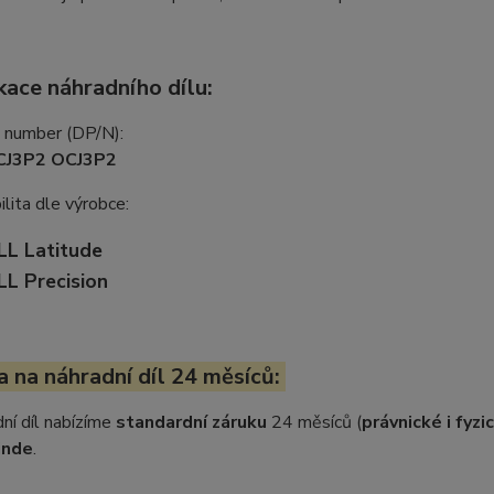
kace náhradního dílu:
t number (DP/N):
CJ3P2 OCJ3P2
lita dle výrobce:
LL Latitude
LL Precision
 na náhradní díl 24 měsíců:
ní díl nabízíme
standardní záruku
24 měsíců (
právnické i fyz
inde
.