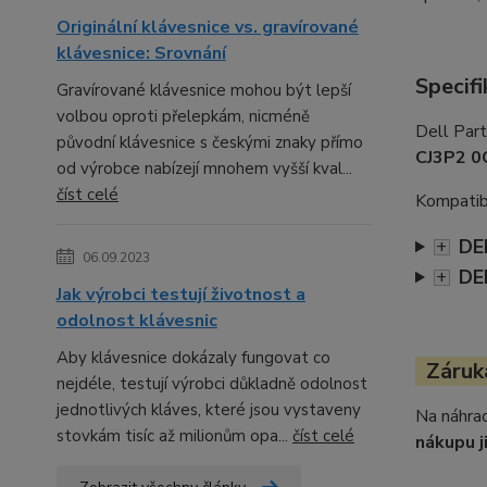
Originální klávesnice vs. gravírované
klávesnice: Srovnání
Specifi
Gravírované klávesnice mohou být lepší
volbou oproti přelepkám, nicméně
Dell Par
původní klávesnice s českými znaky přímo
CJ3P2 0
od výrobce nabízejí mnohem vyšší kval...
číst celé
Kompatibi
DE
+
06.09.2023
DE
+
Jak výrobci testují životnost a
odolnost klávesnic
Aby klávesnice dokázaly fungovat co
Záruka
nejdéle, testují výrobci důkladně odolnost
jednotlivých kláves, které jsou vystaveny
Na náhrad
stovkám tisíc až milionům opa...
číst celé
nákupu j