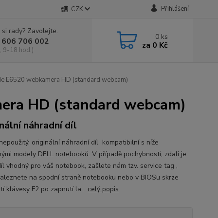
Přihlášení
CZK
 si rady? Zavolejte.
0
ks
 606 706 002
za
0 Kč
, 9-18 hod.)
de E6520 webkamera HD (standard webcam)
era HD (standard webcam)
nální náhradní díl
epoužitý, originální náhradní díl kompatibilní s níže
ými modely DELL notebooků. V případě pochybností, zdali je
íl vhodný pro váš notebook, zašlete nám tzv. service tag ,
naleznete na spodní straně notebooku nebo v BIOSu skrze
tí klávesy F2 po zapnutí la...
celý popis