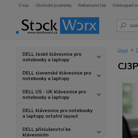
O nás
Obchodní podmínky
Reklamační řád
Odstoupení o
Úvod
D
DELL české klávesnice pro
notebooky a laptopy
CJ3P
DELL slovenské klávesnice pro
notebooky a laptopy
DELL US - UK klávesnice pro
notebooky a laptopy
DELL klávesnice pro notebooky
a laptopy ostatní layout
DELL příslušenství ke
klávesnicím