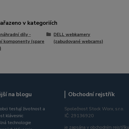
zařazeno v kategoriích
náhradní díly -
DELL webkamery
ní komponenty (spare
(zabudované webcams)
)
jší na blogu
Obchodní rejstřík
Společnost Stock Worx, s.r.o.
obci testují životnost a
IČ: 29136920
st klávesnic
lná technologie
je zapsána v obchodním rejstřík