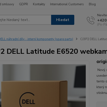
d smlouvy
GDPR
Kontakty
International Customers
Blog
Nevíte
Hledat
+420
(Po-Pá
ELL náhradní díly - interní komponenty (spare parts)
CJ3P2 DELL Latitu
2 DELL Latitude E6520 webkam
origi
Nový, n
uveden
tento d
který 
stisknu