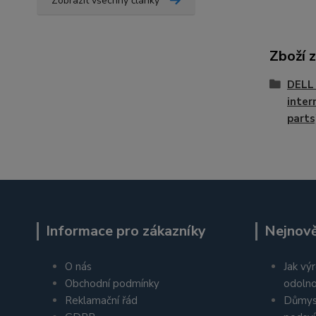
Zobrazit všechny články
Zboží 
DELL 
inter
parts
Informace pro zákazníky
Nejnově
O nás
Jak výr
Obchodní podmínky
odolno
Reklamační řád
Důmys