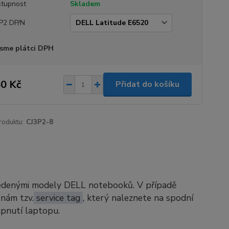
tupnost
Skladem
P2 DP/N
sme plátci DPH
0 Kč
Přidat do košíku
roduktu:
CJ3P2-8
vedenými modely DELL notebooků. V případě
 nám tzv.
service tag
, který naleznete na spodní
apnutí laptopu.