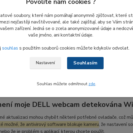
Povolíte nám cookies ?
 nový náhradní díl.
datové soubory, které nám pomáhají anonymně zjišťovat, které s
 mezi nejčastěji navštěvované, ale také zajišťují, aby se Vám str
 vašem zařízení. Jedná se o zcela anonymizované údaje a nedozvím
jistit, zda moje notebook webkamera fun
vaše jméno, ani kontaktní údaje.
te nedávno aktualizovali Windows 10
, může být nutné povolit ap
j
souhlas
s použitím souborů cookies můžete kdykoliv odvolat.
0 některé aplikace nemají přístup k kameře ve výchozím nastav
í > Kamera
a povolte zařízení použití kamery.
Souhlasím
Nastavení
se spustí a upozorní vás, že jste aktivovali kameru. Světlo webk
 z vaší kamery.
Souhlas můžete odmítnout
zde
.
není moje DELL webcam detekována W
né aktualizaci mohou chybět některé potřebné ovladače, což m
ké možné, že antivirový software blokuje kameru
, že nastavení s
 nebo že je problém s aplikací, kterou chcete použít.