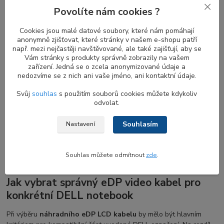
Povolíte nám cookies ?
Odlišné varianty eDP video LCD flex
Cookies jsou malé datové soubory, které nám pomáhají
kabelů pro různé modely DELL Latitude
anonymně zjišťovat, které stránky v našem e-shopu patří
např. mezi nejčastěji navštěvované, ale také zajišťují, aby se
Vám stránky s produkty správně zobrazily na vašem
Různé verze
eDP kabelů
jsou přizpůsobeny pro konkrétní typy
zařízení. Jedná se o zcela anonymizované údaje a
obrazovek a rozlišení. Obvykle se
30pinový eDP konektor
nedozvíme se z nich ani vaše jméno, ani kontaktní údaje.
používá pro obrazovky bez dotykové funkce s rozlišením až do
Full HD (FHD). Pro vyšší rozlišení, jako je WQHD a 4K, je
Svůj
souhlas
s použitím souborů cookies můžete kdykoliv
vyžadován 40pinový konektor. Je důležité poznamenat, že existují
odvolat.
různé typy
40pinových eDP konektorů
: jeden pro displeje QHD+
a druhý pro dotykové obrazovky.
Tyto kabely nejsou zaměnitelné,
Souhlasím
Nastavení
i když mohou vypadat podobně
. Výběr
správného eDP kabelu
je
nezbytný pro zajištění kompatibility a správného výkonu displeje.
Souhlas můžete odmítnout
zde
.
Jak vybrat správný eDP video kabel pro
konkrétní DELL notebook
Při výběru
náhradního eDP LCD kabelu
by mělo být hlavním