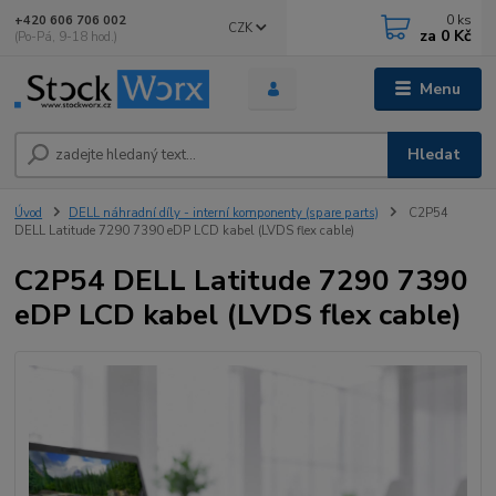
0
ks
+420 606 706 002
CZK
za
0 Kč
(Po-Pá, 9-18 hod.)
Menu
Hledat
Úvod
DELL náhradní díly - interní komponenty (spare parts)
C2P54
DELL Latitude 7290 7390 eDP LCD kabel (LVDS flex cable)
C2P54 DELL Latitude 7290 7390
eDP LCD kabel (LVDS flex cable)