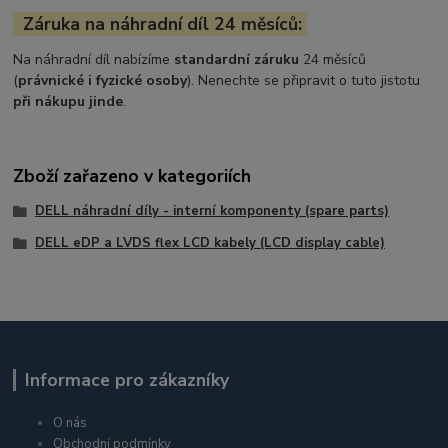
Záruka na náhradní díl 24 měsíců:
Na náhradní díl nabízíme
standardní záruku
24 měsíců
(
právnické i fyzické osoby
). Nenechte se připravit o tuto jistotu
při nákupu jinde
.
Zboží zařazeno v kategoriích
DELL náhradní díly - interní komponenty (spare parts)
DELL eDP a LVDS flex LCD kabely (LCD display cable)
Informace pro zákazníky
O nás
Obchodní podmínky