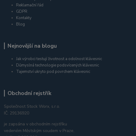
Reklamační řád
GDPR
Kontakty
Blog
Nejnovější na blogu
Jak výrobci testují životnost a odolnost klávesnic
Důmyslná technologie podsvícených klávesnic
Tajemství ukryto pod povrchem klávesnic
Obchodní rejstřík
Společnost Stock Worx, s.r.o.
IČ: 29136920
je zapsána v obchodním rejstříku
vedeném Městským soudem v Praze,