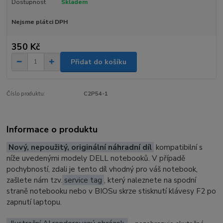
Dostupnost
Skladem
Nejsme plátci DPH
350 Kč
Přidat do košíku
Číslo produktu:
C2P54-1
Informace o produktu
Nový, nepoužitý, originální náhradní díl
kompatibilní s
níže uvedenými modely DELL notebooků. V případě
pochybností, zdali je tento díl vhodný pro váš notebook,
zašlete nám tzv.
service tag
, který naleznete na spodní
straně notebooku nebo v BIOSu skrze stisknutí klávesy F2 po
zapnutí laptopu.