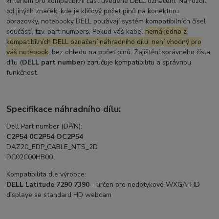
kritériem pro kompatibilní část uvedené DELL označení. Na rozdíl
od jiných značek, kde je klíčový počet pinů na konektoru
obrazovky, notebooky DELL používají systém kompatibilních čísel
součástí, tzv. part numbers. Pokud váš kabel
nemá jedno z
kompatibilních DELL označení náhradního dílu, není vhodný pro
váš notebook
, bez ohledu na počet pinů. Zajištění správného čísla
dílu (
DELL part number
) zaručuje kompatibilitu a správnou
funkčnost.
Specifikace náhradního dílu:
Dell Part number (DP/N):
C2P54 0C2P54 OC2P54
DAZ20_EDP_CABLE_NTS_2D
DC02C00HB00
Kompatibilita dle výrobce:
DELL Latitude 7290 7390
- určen pro nedotykové WXGA-HD
displaye se standard HD webcam