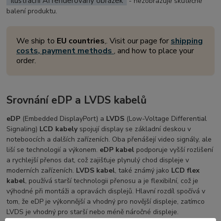
Ilustrační AI renderovaný obrázek
- nezobrazuje skutečné
balení produktu.
We ship to
EU countries
,. Visit our page for
shipping
costs, payment methods
, and how to place your
order.
Srovnání eDP a LVDS kabelů
eDP
(Embedded DisplayPort) a
LVDS
(Low-Voltage Differential
Signaling)
LCD kabely
spojují display se základní deskou v
noteboocích a dalších zařízeních. Oba přenášejí video signály, ale
liší se technologií a výkonem.
eDP kabel
podporuje vyšší rozlišení
a rychlejší přenos dat, což zajišťuje plynulý chod displeje v
moderních zařízeních.
LVDS kabel
, také známý jako
LCD flex
kabel
, používá starší technologii přenosu a je flexibilní, což je
výhodné při montáži a opravách displejů. Hlavní rozdíl spočívá v
tom, že eDP je výkonnější a vhodný pro novější displeje, zatímco
LVDS je vhodný pro starší nebo méně náročné displeje.