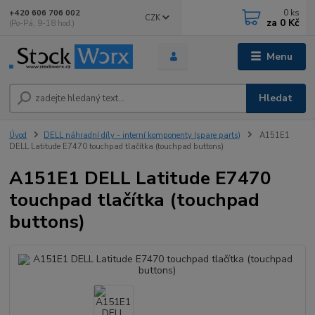
0
ks
+420 606 706 002
CZK
za
0 Kč
(Po-Pá, 9-18 hod.)
Menu
Hledat
Úvod
DELL náhradní díly - interní komponenty (spare parts)
A151E1
DELL Latitude E7470 touchpad tlačítka (touchpad buttons)
A151E1 DELL Latitude E7470
touchpad tlačítka (touchpad
buttons)