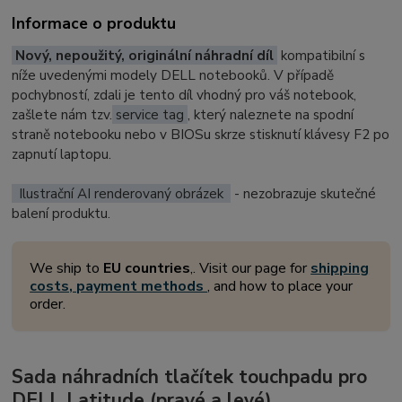
Informace o produktu
Nový, nepoužitý, originální náhradní díl
kompatibilní s
níže uvedenými modely DELL notebooků. V případě
pochybností, zdali je tento díl vhodný pro váš notebook,
zašlete nám tzv.
service tag
, který naleznete na spodní
straně notebooku nebo v BIOSu skrze stisknutí klávesy F2 po
zapnutí laptopu.
Ilustrační AI renderovaný obrázek
- nezobrazuje skutečné
balení produktu.
We ship to
EU countries
,. Visit our page for
shipping
costs, payment methods
, and how to place your
order.
Sada náhradních tlačítek touchpadu pro
DELL Latitude (pravé a levé)