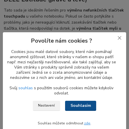
Tato sada je ideálním řešením pro
výměnu nefunkčních tlačítek
touchpadu
u vašeho notebooku. Pokud se často potýkáte s
problémy, jako je nereagující kliknutí, zasekávání tlačítek nebo
tlačítka, která neodpovídají na dotek, je
výměna tlačítek myši u
touchpadu
vhodným řešením. U vybraných modelů nemusíte kvůli
Povolíte nám cookies ?
těmto problémům měnit celý palmrest – stačí jednoduše vyměnit
tento konkrétní díl.
Cookies jsou malé datové soubory, které nám pomáhají
anonymně zjišťovat, které stránky v našem e-shopu patří
např. mezi nejčastěji navštěvované, ale také zajišťují, aby se
Co dělat v případě nefunkčních touchpad
Vám stránky s produkty správně zobrazily na vašem
zařízení. Jedná se o zcela anonymizované údaje a
mouse buttons u palmrestu
nedozvíme se z nich ani vaše jméno, ani kontaktní údaje.
Pokud váš
notebook DELL Latitude
disponuje dual-pointing
Svůj
souhlas
s použitím souborů cookies můžete kdykoliv
klávesnicí (D-PTG) s trackpointem i
tlačítky pro touch pad
,
odvolat.
nemusíte mít obavy, pokud tlačítka přestanou fungovat, zvláště
pokud dáváte přednost používání středového trackpointu. I v
Souhlasím
Nastavení
případě
nefunkčnosti
těchto
myších tlačítek
můžete nadále
pohodlně pracovat s trackpointem nebo použít externí myš jako
náhradu. Výběr ovládacího prvku záleží jen na vás a nastavení lze
Souhlas můžete odmítnout
zde
.
snadno upravit přímo v operačním systému.