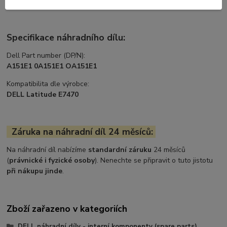
Specifikace náhradního dílu:
Dell Part number (DP/N):
A151E1 0A151E1 OA151E1
Kompatibilita dle výrobce:
DELL Latitude E7470
Záruka na náhradní díl 24 měsíců:
Na náhradní díl nabízíme
standardní záruku
24 měsíců
(
právnické i fyzické osoby
). Nenechte se připravit o tuto jistotu
při nákupu jinde
.
Zboží zařazeno v kategoriích
DELL náhradní díly - interní komponenty (spare parts)