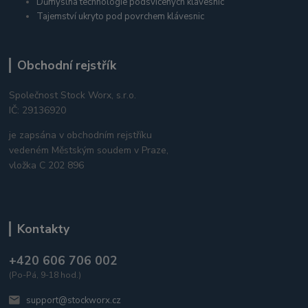
Důmyslná technologie podsvícených klávesnic
Tajemství ukryto pod povrchem klávesnic
Obchodní rejstřík
Společnost Stock Worx, s.r.o.
IČ: 29136920
je zapsána v obchodním rejstříku
vedeném Městským soudem v Praze,
vložka C 202 896
Kontakty
+420 606 706 002
(Po-Pá, 9-18 hod.)
support@stockworx.cz