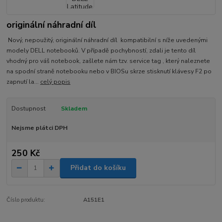
originální náhradní díl
Nový, nepoužitý, originální náhradní díl kompatibilní s níže uvedenými
modely DELL notebooků. V případě pochybností, zdali je tento díl
vhodný pro váš notebook, zašlete nám tzv. service tag , který naleznete
na spodní straně notebooku nebo v BIOSu skrze stisknutí klávesy F2 po
zapnutí la...
celý popis
Dostupnost
Skladem
Nejsme plátci DPH
250 Kč
Přidat do košíku
Číslo produktu:
A151E1