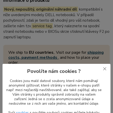
Informace o produktu
Nový, nepoužitý, originální náhradní díl
kompatibilní s
níže uvedenými modely DELL notebooků. V případě
pochybností, zdali je tento díl vhodný pro váš notebook,
zašlete nám tzv.
service tag
, který naleznete na spodní
straně notebooku nebo v BIOSu skrze stisknutí klávesy F2 po
zapnutí laptopu.
We ship to
EU countries
,. Visit our page for
shipping
costs, payment methods
, and how to place your
order.
Povolíte nám cookies ?
Cookies jsou malé datové soubory, které nám pomáhají
Přední LCD display rámeček pro
anonymně zjišťovat, které stránky v našem e-shopu patří
notebooky DELL Latitude
např. mezi nejčastěji navštěvované, ale také zajišťují, aby se
Vám stránky s produkty správně zobrazily na vašem
Přední
displej rámeček
je důležitou součástí každého notebooku,
zařízení. Jedná se o zcela anonymizované údaje a
nedozvíme se z nich ani vaše jméno, ani kontaktní údaje.
která obklopuje a chrání obrazovku současných modelů
notebooků v zavřeném stavu prostřednictvím skrytého
magnetu
Svůj
souhlas
s použitím souborů cookies můžete kdykoliv