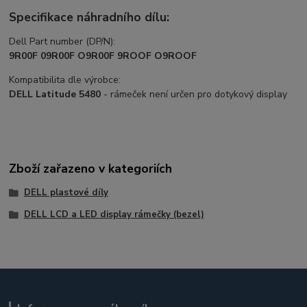
Specifikace náhradního dílu:
Dell Part number (DP/N):
9R00F 09R00F O9R00F 9ROOF O9ROOF
Kompatibilita dle výrobce:
DELL Latitude 5480
- rámeček není určen pro dotykový display
Zboží zařazeno v kategoriích
DELL plastové díly
DELL LCD a LED display rámečky (bezel)