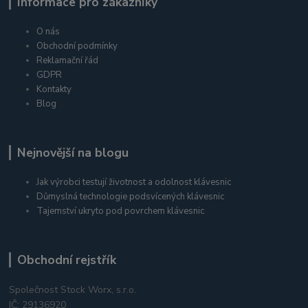
Informace pro zákazníky
O nás
Obchodní podmínky
Reklamační řád
GDPR
Kontakty
Blog
Nejnovější na blogu
Jak výrobci testují životnost a odolnost klávesnic
Důmyslná technologie podsvícených klávesnic
Tajemství ukryto pod povrchem klávesnic
Obchodní rejstřík
Společnost Stock Worx, s.r.o.
IČ: 29136920