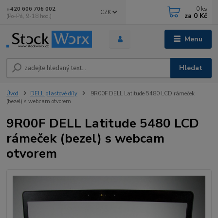
0
ks
+420 606 706 002
CZK
za
0 Kč
(Po-Pá, 9-18 hod.)
Menu
Hledat
Úvod
DELL plastové díly
9R00F DELL Latitude 5480 LCD rámeček
(bezel) s webcam otvorem
9R00F DELL Latitude 5480 LCD
rámeček (bezel) s webcam
otvorem