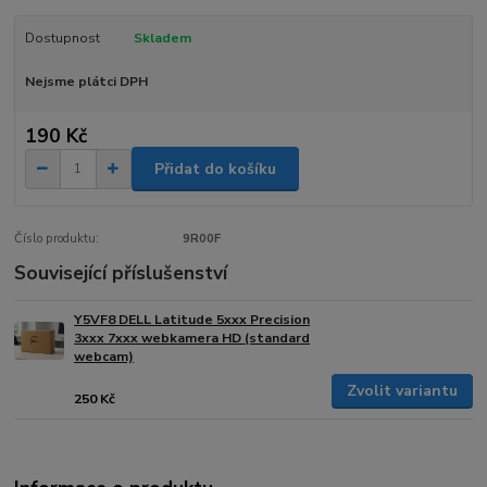
Dostupnost
Skladem
Nejsme plátci DPH
190 Kč
Přidat do košíku
Číslo produktu:
9R00F
Související příslušenství
Y5VF8 DELL Latitude 5xxx Precision
3xxx 7xxx webkamera HD (standard
webcam)
Zvolit variantu
250 Kč