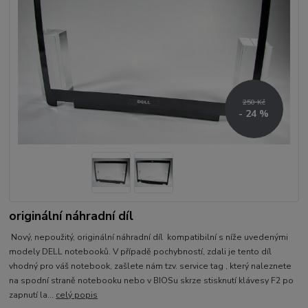
250 Kč
- 24 %
originální náhradní díl
Nový, nepoužitý, originální náhradní díl kompatibilní s níže uvedenými
modely DELL notebooků. V případě pochybností, zdali je tento díl
vhodný pro váš notebook, zašlete nám tzv. service tag , který naleznete
na spodní straně notebooku nebo v BIOSu skrze stisknutí klávesy F2 po
zapnutí la...
celý popis